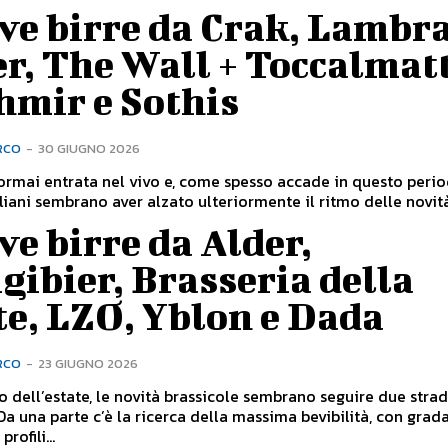
ve birre da Crak, Lambra
r, The Wall + Toccalmat
hmir e Sothis
RCO
-
30 GIUGNO 2026
 ormai entrata nel vivo e, come spesso accade in questo perio
taliani sembrano aver alzato ulteriormente il ritmo delle novità.
e birre da Alder,
gibier, Brasseria della
te, LZO, Yblon e Dada
RCO
-
23 GIUGNO 2026
vo dell’estate, le novità brassicole sembrano seguire due stra
 Da una parte c’è la ricerca della massima bevibilità, con grad
rofili...