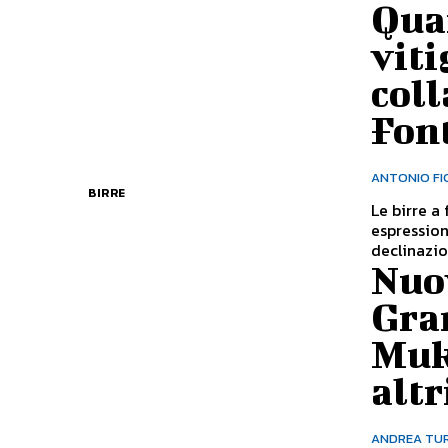
Quan
viti
coll
Fon
ANTONIO FI
BIRRE
Le birre a
espression
declinazion
Nuo
Gra
Muk
altr
ANDREA TU