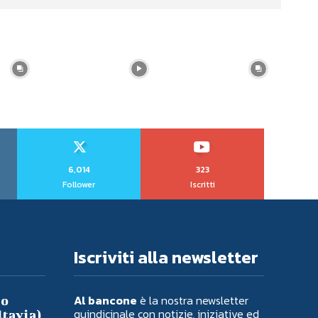
6,014
323
Follower
Iscritti
Iscriviti alla newsletter
Al bancone
è la nostra newsletter
io
quindicinale con notizie, iniziative ed
ltavia)