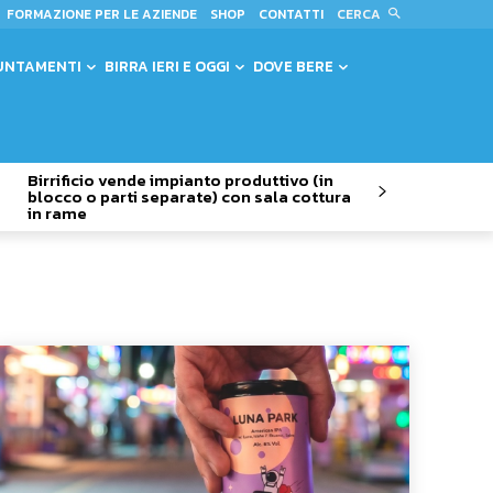
CERCA
FORMAZIONE PER LE AZIENDE
SHOP
CONTATTI
UNTAMENTI
BIRRA IERI E OGGI
DOVE BERE
Birrificio vende impianto produttivo (in
blocco o parti separate) con sala cottura
in rame