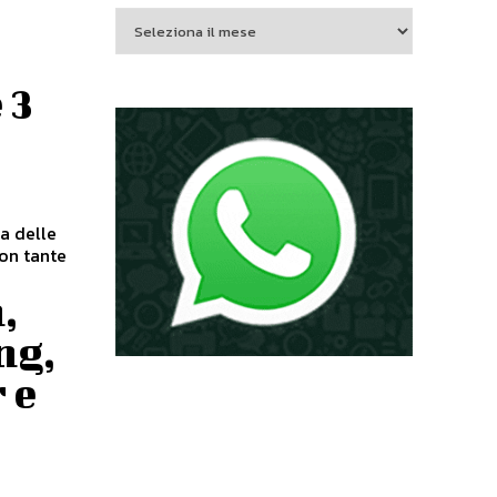
 3
a delle
con tante
,
ng,
 e