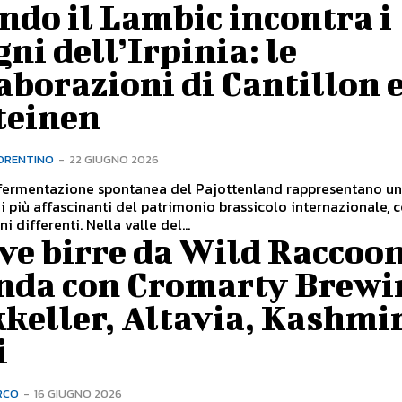
do il Lambic incontra i
gni dell’Irpinia: le
aborazioni di Cantillon e
teinen
ORENTINO
-
22 GIUGNO 2026
 fermentazione spontanea del Pajottenland rappresentano un
i più affascinanti del patrimonio brassicolo internazionale, 
i differenti. Nella valle del...
ve birre da Wild Raccoon
nda con Cromarty Brewi
keller, Altavia, Kashmir
i
RCO
-
16 GIUGNO 2026