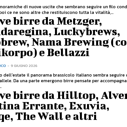
noramiche di nuove uscite che sembrano seguire un filo con
poi ce ne sono altre che restituiscono tutta la vitalità,...
e birre da Metzger,
adaregina, Luckybrews,
obrew, Nama Brewing (c
korpo) e Bellazzi
RCO
-
9 GIUGNO 2026
vo dell'estate il panorama brassicolo italiano sembra seguire
allele. Da una parte emergono birre pensate per accompagnar
.
e birre da Hilltop, Alve
tina Errante, Exuvia,
e, The Wall e altri