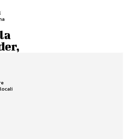
l
ma
la
der,
re
locali