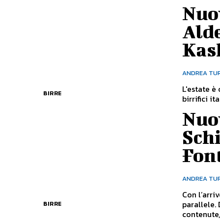
Nuo
Alde
Kas
ANDREA TU
L'estate è
BIRRE
birrifici i
Nuov
Schi
Fon
ANDREA TU
Con l’arri
parallele.
BIRRE
contenute, p