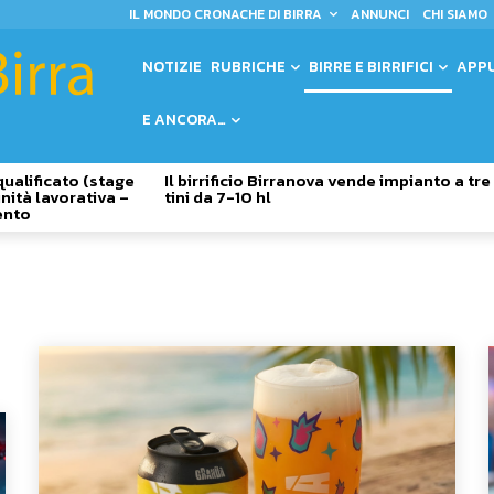
IL MONDO CRONACHE DI BIRRA
ANNUNCI
CHI SIAMO
NOTIZIE
RUBRICHE
BIRRE E BIRRIFICI
APP
E ANCORA…
qualificato (stage
Il birrificio Birranova vende impianto a tre
nità lavorativa –
tini da 7-10 hl
ento