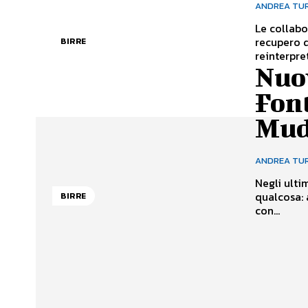
ANDREA TU
Le collabor
recupero 
BIRRE
reinterpret
Nuov
Font
Mud
ANDREA TU
Negli ulti
qualcosa: a
BIRRE
con...