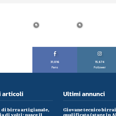
31,016
15,674
Fans
Follower
 articoli
Ultimi annunci
 di birra artigianale,
Giovane tecnico birra
a di volti: nasce il
qualificato (stage in A