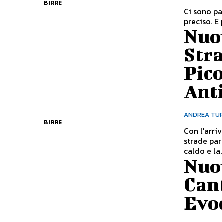
BIRRE
Ci sono pa
preciso. E 
Nuov
Str
Pic
Anti
ANDREA TU
BIRRE
Con l'arri
strade par
caldo e la..
Nuov
Can
Evoq