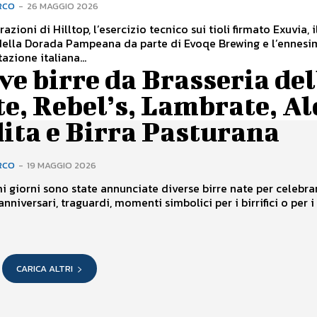
RCO
-
26 MAGGIO 2026
azioni di Hilltop, l’esercizio tecnico sui tioli firmato Exuvia, i
della Dorada Pampeana da parte di Evoqe Brewing e l’ennesi
azione italiana...
e birre da Brasseria del
e, Rebel’s, Lambrate, Al
ita e Birra Pasturana
RCO
-
19 MAGGIO 2026
mi giorni sono state annunciate diverse birre nate per celebra
nniversari, traguardi, momenti simbolici per i birrifici o per i 
CARICA ALTRI