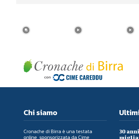
Chi siamo
Ultimi
Cronache di Birra è una testata
30 anni
online sponsorizzata da Cime
migliai