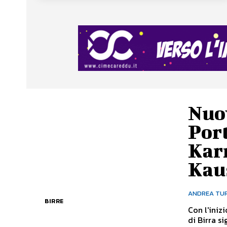
Nuov
Port
Kar
Kau
ANDREA TU
BIRRE
Con l'iniz
di Birra si