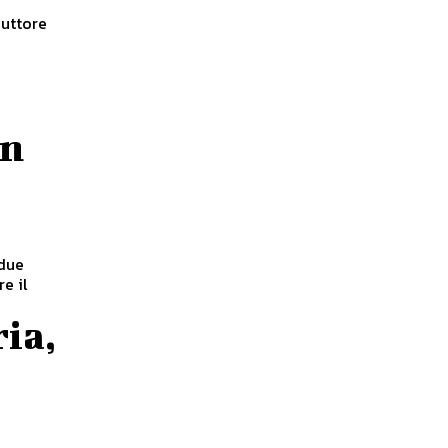
duttore
on
 due
e il
ria,