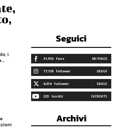
te,
to,
Seguici
do, i
31,016
Fans
MI PIACE
...
17,139
Follower
SEGUI
6,014
Follower
SEGUI
323
Iscritti
ISCRIVITI
Archivi
de
azioni