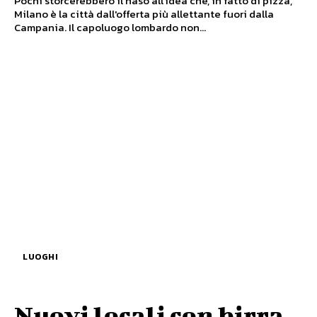
Pochi storcerebbero il naso all'idea che, in fatto di pizza,
Milano è la città dall'offerta più allettante fuori dalla
Campania. Il capoluogo lombardo non...
LUOGHI
Nuovi locali con birra