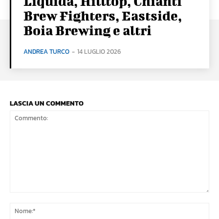
Liquida, Hilltop, Chianti
Brew Fighters, Eastside,
Boia Brewing e altri
ANDREA TURCO
-
14 LUGLIO 2026
LASCIA UN COMMENTO
Commento:
No