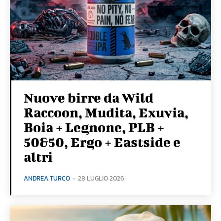
Nuove birre da Wild
Raccoon, Mudita, Exuvia,
Boia + Legnone, PLB +
50&50, Ergo + Eastside e
altri
ANDREA TURCO
-
28 LUGLIO 2026