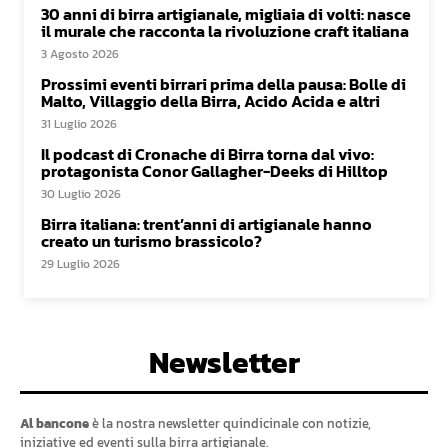
30 anni di birra artigianale, migliaia di volti: nasce
il murale che racconta la rivoluzione craft italiana
3 Agosto 2026
Prossimi eventi birrari prima della pausa: Bolle di
Malto, Villaggio della Birra, Acido Acida e altri
31 Luglio 2026
Il podcast di Cronache di Birra torna dal vivo:
protagonista Conor Gallagher-Deeks di Hilltop
30 Luglio 2026
Birra italiana: trent’anni di artigianale hanno
creato un turismo brassicolo?
29 Luglio 2026
Newsletter
Al bancone
è la nostra newsletter quindicinale con notizie,
iniziative ed eventi sulla birra artigianale.