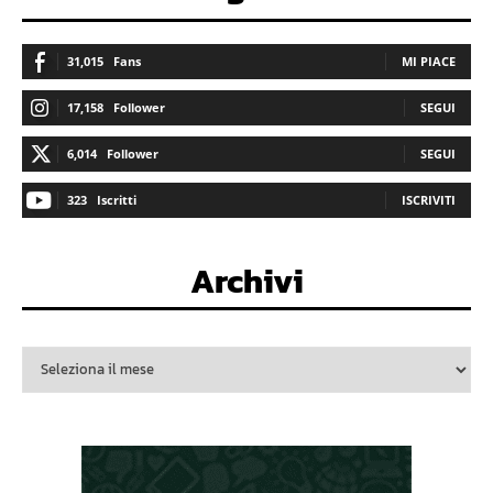
31,015
Fans
MI PIACE
17,158
Follower
SEGUI
6,014
Follower
SEGUI
323
Iscritti
ISCRIVITI
Archivi