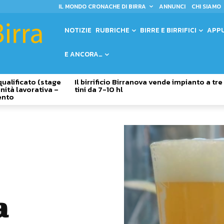
IL MONDO CRONACHE DI BIRRA
ANNUNCI
CHI SIAMO
NOTIZIE
RUBRICHE
BIRRE E BIRRIFICI
APP
E ANCORA…
qualificato (stage
Il birrificio Birranova vende impianto a tre
nità lavorativa –
tini da 7-10 hl
ento
a