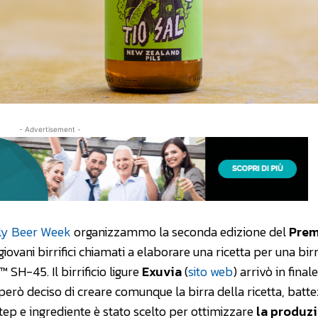
- Advertisement -
aly Beer Week
organizzammo la seconda edizione del
Prem
iovani birrifici chiamati a elaborare una ricetta per una bir
SH-45. Il birrificio ligure
Exuvia
(
sito web
) arrivò in final
 però deciso di creare comunque la birra della ricetta, batt
step e ingrediente è stato scelto per ottimizzare
la produzi