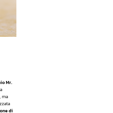
io Mr.
ra
e, ma
ezzata
one di