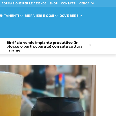
CERCA
FORMAZIONE PER LE AZIENDE
SHOP
CONTATTI
UNTAMENTI
BIRRA IERI E OGGI
DOVE BERE
Birrificio vende impianto produttivo (in
blocco o parti separate) con sala cottura
in rame