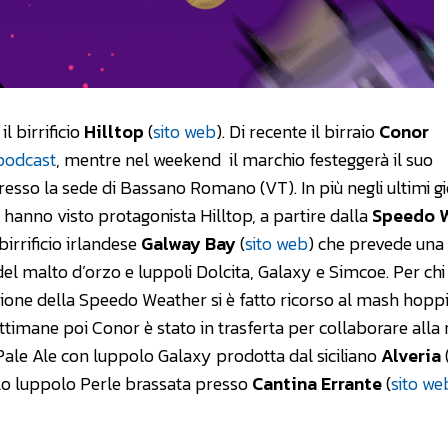
l birrificio
Hilltop
(
sito web
). Di recente il birraio
Conor
 podcast
, mentre nel weekend il marchio festeggerà il suo
sso la sede di Bassano Romano (VT). In più negli ultimi gi
 hanno visto protagonista Hilltop, a partire dalla
Speedo 
birrificio irlandese
Galway Bay
(
sito web
) che prevede una
el malto d’orzo e luppoli Dolcita, Galaxy e Simcoe. Per chi
zazione della Speedo Weather si è fatto ricorso al mash hopp
settimane poi Conor è stato in trasferta per collaborare alla 
Pale Ale con luppolo Galaxy prodotta dal siciliano
Alveria
lo luppolo Perle brassata presso
Cantina Errante
(
sito we