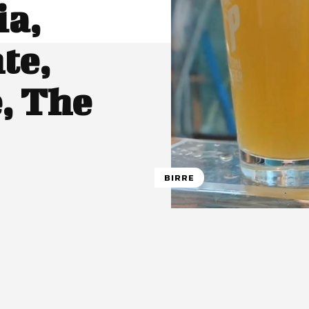
ia,
te,
, The
BIRRE
atsApp
Linkedin
X