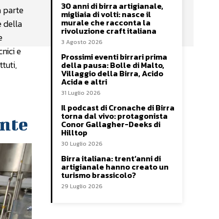
30 anni di birra artigianale,
a parte
migliaia di volti: nasce il
murale che racconta la
 della
rivoluzione craft italiana
e
3 Agosto 2026
nici e
Prossimi eventi birrari prima
tuti,
della pausa: Bolle di Malto,
Villaggio della Birra, Acido
Acida e altri
31 Luglio 2026
Il podcast di Cronache di Birra
torna dal vivo: protagonista
ante
Conor Gallagher-Deeks di
Hilltop
30 Luglio 2026
Birra italiana: trent’anni di
artigianale hanno creato un
turismo brassicolo?
29 Luglio 2026