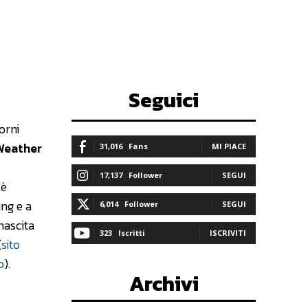
Seguici
orni
Weather
31,016
Fans
MI PIACE
17,137
Follower
SEGUI
 è
ing e a
6,014
Follower
SEGUI
nascita
323
Iscritti
ISCRIVITI
(
sito
b
).
Archivi