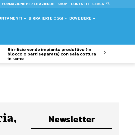
CERCA
FORMAZIONE PER LE AZIENDE
SHOP
CONTATTI
UNTAMENTI
BIRRA IERI E OGGI
DOVE BERE
Birrificio vende impianto produttivo (in
blocco o parti separate) con sala cottura
in rame
ria,
Newsletter