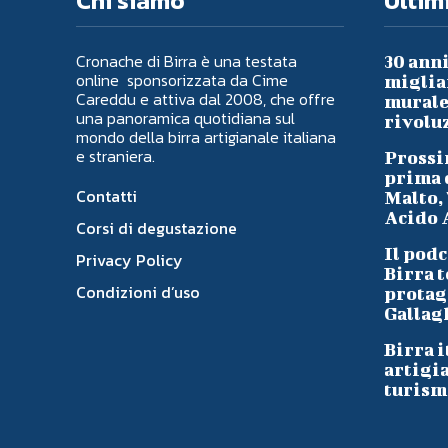
Chi siamo
Ultimi
Cronache di Birra è una testata
30 anni
online sponsorizzata da Cime
migliai
Careddu e attiva dal 2008, che offre
murale 
una panoramica quotidiana sul
rivoluz
mondo della birra artigianale italiana
e straniera.
Prossi
prima d
Contatti
Malto, 
Acido A
Corsi di degustazione
Il podc
Privacy Policy
Birra t
Condizioni d’uso
protag
Gallag
Birra i
artigi
turism