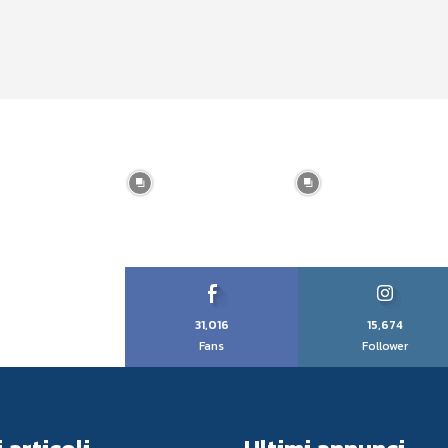
31,016
15,674
Fans
Follower