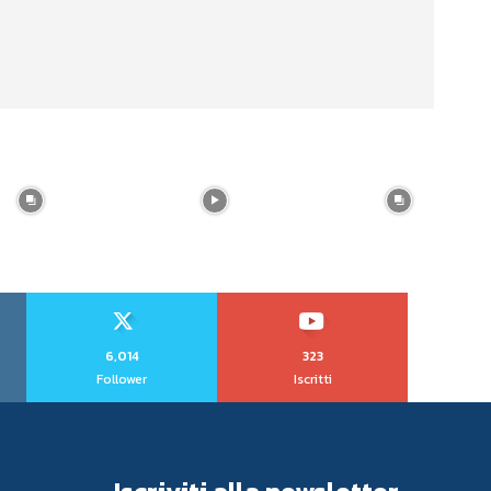
6,014
323
Follower
Iscritti