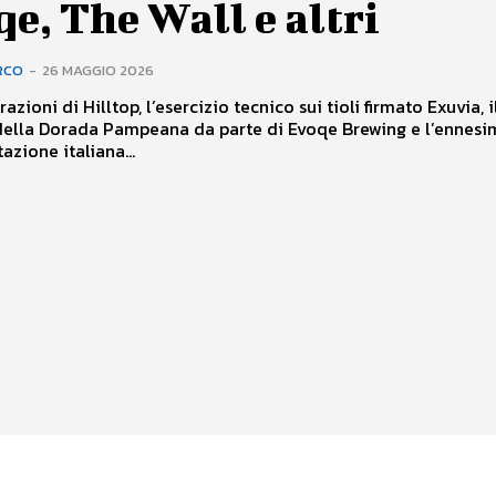
e, The Wall e altri
RCO
-
26 MAGGIO 2026
azioni di Hilltop, l’esercizio tecnico sui tioli firmato Exuvia, i
della Dorada Pampeana da parte di Evoqe Brewing e l’ennesi
azione italiana...