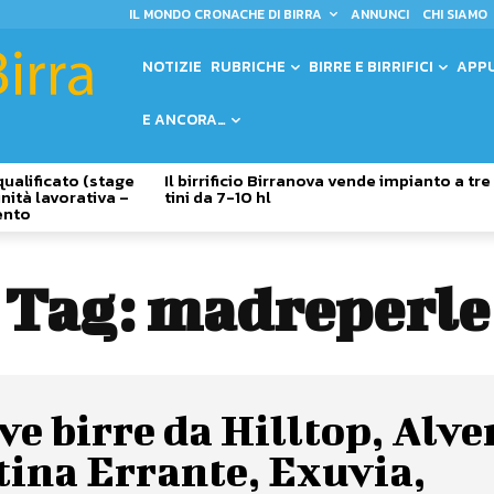
IL MONDO CRONACHE DI BIRRA
ANNUNCI
CHI SIAMO
NOTIZIE
RUBRICHE
BIRRE E BIRRIFICI
APP
E ANCORA…
qualificato (stage
Il birrificio Birranova vende impianto a tre
nità lavorativa –
tini da 7-10 hl
ento
Tag:
madreperle
e birre da Hilltop, Alve
tina Errante, Exuvia,