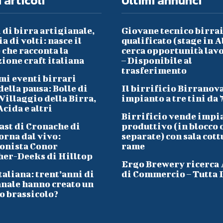
 articoli
Ultimi annunci
 di birra artigianale,
Giovane tecnico birra
a di volti: nasce il
qualificato (stage in A
che racconta la
cerca opportunità lav
ione craft italiana
– Disponibile al
trasferimento
mi eventi birrari
ella pausa: Bolle di
Il birrificio Birranov
Villaggio della Birra,
impianto a tre tini da 
cida e altri
Birrificio vende impi
ast di Cronache di
produttivo (in blocco 
orna dal vivo:
separate) con sala cott
onista Conor
rame
her-Deeks di Hilltop
Ergo Brewery ricerca
taliana: trent’anni di
di Commercio – Tutta I
anale hanno creato un
o brassicolo?