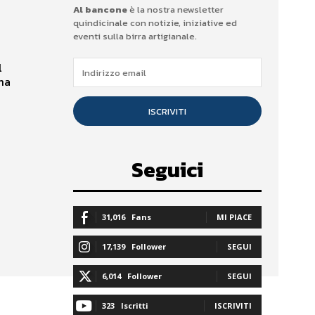
Al bancone
è la nostra newsletter
quindicinale con notizie, iniziative ed
eventi sulla birra artigianale.
l
ma
ISCRIVITI
Seguici
31,016
Fans
MI PIACE
17,139
Follower
SEGUI
6,014
Follower
SEGUI
323
Iscritti
ISCRIVITI