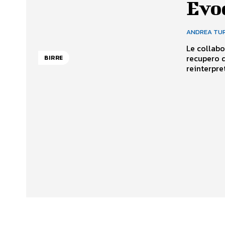
Evoq
ANDREA TU
Le collabor
recupero 
BIRRE
reinterpret