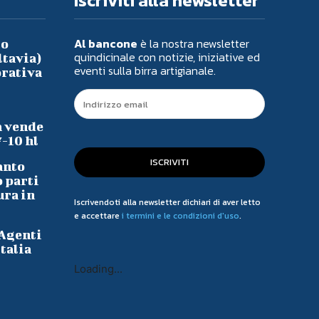
Iscriviti alla newsletter
Al bancone
è la nostra newsletter
io
quindicinale con notizie, iniziative ed
ltavia)
eventi sulla birra artigianale.
orativa
a vende
7-10 hl
ISCRIVITI
anto
o parti
ura in
Iscrivendoti alla newsletter dichiari di aver letto
e accettare
i termini e le condizioni d'uso
.
 Agenti
talia
Loading...