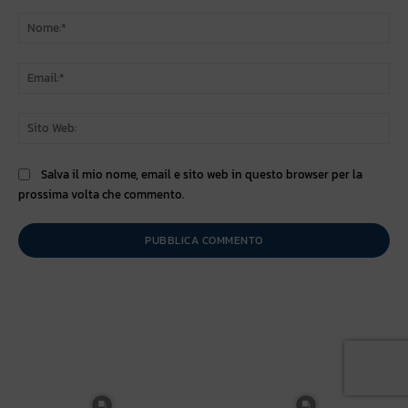
Commento:
No
Ema
Sit
We
Salva il mio nome, email e sito web in questo browser per la
prossima volta che commento.