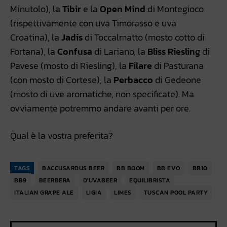
Minutolo), la
Tibir
e la
Open Mind
di Montegioco
(rispettivamente con uva Timorasso e uva
Croatina), la
Jadis
di Toccalmatto (mosto cotto di
Fortana), la
Confusa
di Lariano, la
Bliss Riesling
di
Pavese (mosto di Riesling), la
Filare
di Pasturana
(con mosto di Cortese), la
Perbacco
di Gedeone
(mosto di uve aromatiche, non specificate). Ma
ovviamente potremmo andare avanti per ore.
Qual è la vostra preferita?
TAGS
BACCUSARDUS BEER
BB BOOM
BB EVO
BB10
BB9
BEERBERA
D'UVABEER
EQUILIBRISTA
ITALIAN GRAPE ALE
LIGIA
LIMES
TUSCAN POOL PARTY