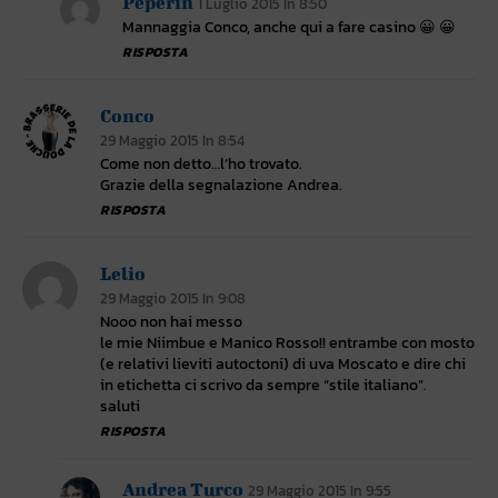
Peperin
1 Luglio 2015 In 8:50
Mannaggia Conco, anche qui a fare casino 😀 😀
RISPOSTA
Conco
29 Maggio 2015 In 8:54
Come non detto…l’ho trovato.
Grazie della segnalazione Andrea.
RISPOSTA
Lelio
29 Maggio 2015 In 9:08
Nooo non hai messo
le mie Niimbue e Manico Rosso!! entrambe con mosto
(e relativi lieviti autoctoni) di uva Moscato e dire chi
in etichetta ci scrivo da sempre “stile italiano”.
saluti
RISPOSTA
Andrea Turco
29 Maggio 2015 In 9:55