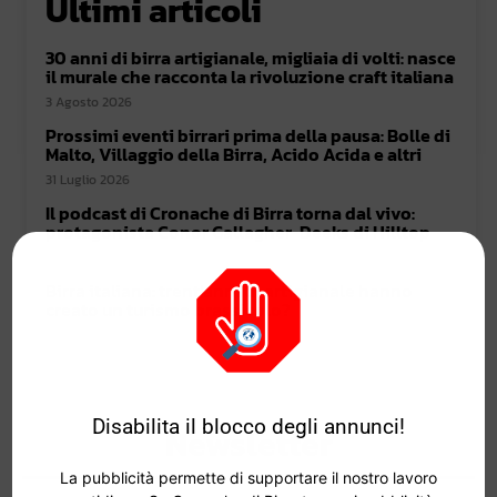
Ultimi articoli
30 anni di birra artigianale, migliaia di volti: nasce
il murale che racconta la rivoluzione craft italiana
3 Agosto 2026
Prossimi eventi birrari prima della pausa: Bolle di
Malto, Villaggio della Birra, Acido Acida e altri
31 Luglio 2026
Il podcast di Cronache di Birra torna dal vivo:
protagonista Conor Gallagher-Deeks di Hilltop
30 Luglio 2026
Birra italiana: trent’anni di artigianale hanno
creato un turismo brassicolo?
29 Luglio 2026
Disabilita il blocco degli annunci!
Newsletter
La pubblicità permette di supportare il nostro lavoro