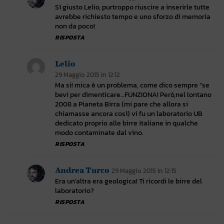
Sì giusto Lelio, purtroppo riuscire a inserirle tutte
avrebbe richiesto tempo e uno sforzo di memoria
non da poco!
RISPOSTA
Lelio
29 Maggio 2015 In 12:12
Ma si! mica è un problema, come dico sempre “se
bevi per dimenticare…FUNZIONA! Però,nel lontano
2008 a Pianeta Birra (mi pare che allora si
chiamasse ancora così) vi fu un laboratorio UB
dedicato proprio alle birre italiane in qualche
modo contaminate dal vino.
RISPOSTA
Andrea Turco
29 Maggio 2015 In 12:15
Era un’altra era geologica! Ti ricordi le birre del
laboratorio?
RISPOSTA