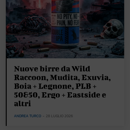
Nuove birre da Wild
Raccoon, Mudita, Exuvia,
Boia + Legnone, PLB +
50&50, Ergo + Eastside e
altri
ANDREA TURCO
-
28 LUGLIO 2026