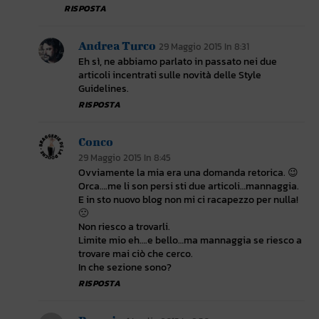
RISPOSTA
Andrea Turco
29 Maggio 2015 In 8:31
Eh sì, ne abbiamo parlato in passato nei due
articoli incentrati sulle novità delle Style
Guidelines.
RISPOSTA
Conco
29 Maggio 2015 In 8:45
Ovviamente la mia era una domanda retorica. 😉
Orca….me li son persi sti due articoli…mannaggia.
E in sto nuovo blog non mi ci racapezzo per nulla!
🙁
Non riesco a trovarli.
Limite mio eh….e bello…ma mannaggia se riesco a
trovare mai ciò che cerco.
In che sezione sono?
RISPOSTA