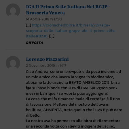
IGA Il Primo Stile Italiano Nel BCJP -
Brasseria Veneta
14 Aprile 2016 In 17:50
[…]
https://cronachedibirra.it/birre/12737/alla-
scoperta-delle-italian-grape-ale-il-primo-stile-
itali&#8230
; […]
RISPOSTA
Lorenzo Mazzarini
2 Novembre 2016 In 14:17
Ciao Andrea, sono un brewpub, e da poco insieme ad
un mio amico che lavora la vigna in biodinamico,
abbiamo fatto uscire la BEATO ANGELICO 2015, birra
iga su base blonde con 20% di UVA Sauvgnon per 7
mesi in barrique. (se vuoi la puoi aggiungere)
La cosa che mi fa rimanere male di certe iga è il tipo
di lavorazione. Mettere del mosto o dell’uva in
bollitura, ANNIENTA, tutto quello che l’uva ti può dare
di bello.
La nostra uva ha permesso alla birra di rifermentare
una seconda volta con i lieviti indigeni dell’acino,