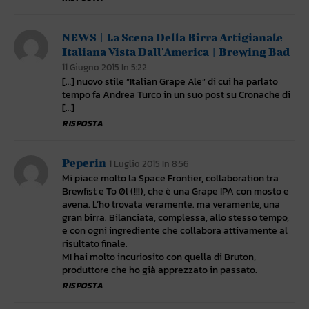
NEWS | La Scena Della Birra Artigianale
Italiana Vista Dall'America | Brewing Bad
11 Giugno 2015 In 5:22
[…] nuovo stile “Italian Grape Ale” di cui ha parlato
tempo fa Andrea Turco in un suo post su Cronache di
[…]
RISPOSTA
Peperin
1 Luglio 2015 In 8:56
Mi piace molto la Space Frontier, collaboration tra
Brewfist e To Øl (!!!), che è una Grape IPA con mosto e
avena. L’ho trovata veramente. ma veramente, una
gran birra. Bilanciata, complessa, allo stesso tempo,
e con ogni ingrediente che collabora attivamente al
risultato finale.
MI hai molto incuriosito con quella di Bruton,
produttore che ho già apprezzato in passato.
RISPOSTA