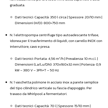
graduata.
Dati tecnici: Capacità: 350 l circa | Spessore: 20/10 mm |
Dimensioni (H/D): 800×750 mm
N. 1 elettropompa centrifuga tipo autoadescante trifase,
idonea per il trasferimento di liquidi, con carrello INOX con
interruttore, cavo e presa.
Dati tecnici: Portata: 4,56 m³/h | Prevalenza: 10 m.c.l. |
Dimensioni (La/Lu/DN): 370x160x32 mm | Potenza: 0,9
kW – 380 V – 3Ph+T – 50 Hz
N. 1 vaschetta polmone in acciaio inox a parete semplice
del tipo cilindrico verticale su fascia d’appoggio. Per
travaso da Whirlpool a fermentatori.
Dati tecnici: Capacità: 70 l | Spessore: 15/10 mm |