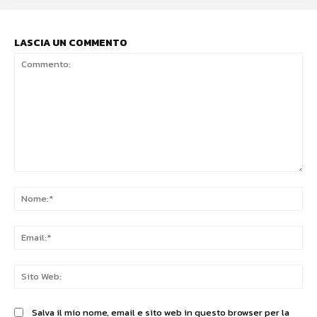
LASCIA UN COMMENTO
Commento:
No
Ema
Sit
We
Salva il mio nome, email e sito web in questo browser per la