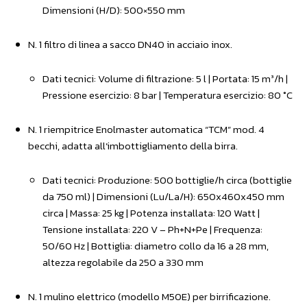
Dimensioni (H/D): 500×550 mm
N. 1 filtro di linea a sacco DN40 in acciaio inox.
Dati tecnici: Volume di filtrazione: 5 l | Portata: 15 m³/h |
Pressione esercizio: 8 bar | Temperatura esercizio: 80 °C
N. 1 riempitrice Enolmaster automatica “TCM” mod. 4
becchi, adatta all’imbottigliamento della birra.
Dati tecnici: Produzione: 500 bottiglie/h circa (bottiglie
da 750 ml) | Dimensioni (Lu/La/H): 650x460x450 mm
circa | Massa: 25 kg | Potenza installata: 120 Watt |
Tensione installata: 220 V – Ph+N+Pe | Frequenza:
50/60 Hz | Bottiglia: diametro collo da 16 a 28 mm,
altezza regolabile da 250 a 330 mm
N. 1 mulino elettrico (modello M50E) per birrificazione.