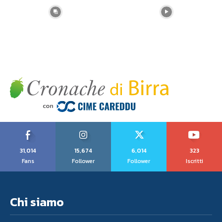
31,014
15,674
6,014
323
Fans
Follower
Follower
Iscritti
Chi siamo