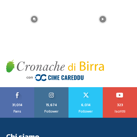
31,014
15,674
6,014
323
Fans
Follower
Follower
Iscritti
Chi siamo