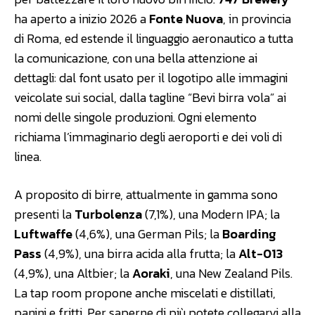
ha aperto a inizio 2026 a
Fonte Nuova
, in provincia
di Roma, ed estende il linguaggio aeronautico a tutta
la comunicazione, con una bella attenzione ai
dettagli: dal font usato per il logotipo alle immagini
veicolate sui social, dalla tagline “Bevi birra vola” ai
nomi delle singole produzioni. Ogni elemento
richiama l’immaginario degli aeroporti e dei voli di
linea.
A proposito di birre, attualmente in gamma sono
presenti la
Turbolenza
(7,1%), una Modern IPA; la
Luftwaffe
(4,6%), una German Pils; la
Boarding
Pass
(4,9%), una birra acida alla frutta; la
Alt-013
(4,9%), una Altbier; la
Aoraki
, una New Zealand Pils.
La tap room propone anche miscelati e distillati,
panini e fritti. Per saperne di più potete collegarvi alla