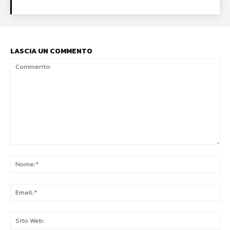
LASCIA UN COMMENTO
Commento:
No
Ema
Sit
We