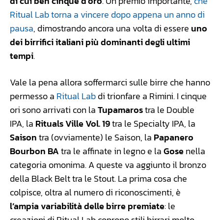
di cui ben cinque d’oro
. Un premio importante,
che
Ritual Lab torna a vincere dopo appena un anno di
pausa
, dimostrando ancora una volta di essere
uno
dei birrifici italiani più dominanti degli ultimi
tempi
.
Vale la pena allora soffermarci sulle birre che hanno
permesso a
Ritual Lab
di trionfare a Rimini. I cinque
ori sono arrivati con la
Tupamaros
tra le Double
IPA, la
Rituals Ville Vol. 19
tra le Specialty IPA, la
Saison
tra (ovviamente) le Saison, la
Papanero
Bourbon BA
tra le affinate in legno e la
Gose
nella
categoria omonima. A queste va aggiunto il bronzo
della Black Belt tra le Stout. La prima cosa che
colpisce, oltra al numero di riconoscimenti, è
l’ampia variabilità delle birre premiate
: le
creazioni di Ritual Lab coprono stili birrari molto