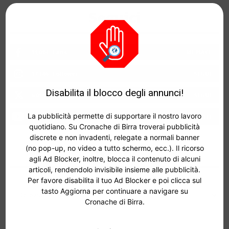
Seguici
31,014
Fans
MI PIACE
17,146
Follower
SEGUI
Disabilita il blocco degli annunci!
6,014
Follower
SEGUI
La pubblicità permette di supportare il nostro lavoro
323
Iscritti
ISCRIVITI
quotidiano. Su Cronache di Birra troverai pubblicità
discrete e non invadenti, relegate a normali banner
Archivi
(no pop-up, no video a tutto schermo, ecc.). Il ricorso
agli Ad Blocker, inoltre, blocca il contenuto di alcuni
articoli, rendendolo invisibile insieme alle pubblicità.
Per favore disabilita il tuo Ad Blocker e poi clicca sul
tasto Aggiorna per continuare a navigare su
Cronache di Birra.