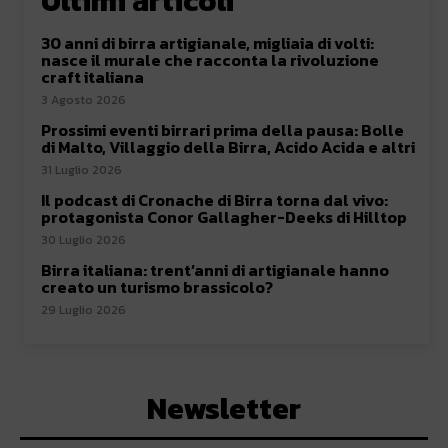
Ultimi articoli
30 anni di birra artigianale, migliaia di volti:
nasce il murale che racconta la rivoluzione
craft italiana
3 Agosto 2026
Prossimi eventi birrari prima della pausa: Bolle
di Malto, Villaggio della Birra, Acido Acida e altri
31 Luglio 2026
Il podcast di Cronache di Birra torna dal vivo:
protagonista Conor Gallagher-Deeks di Hilltop
30 Luglio 2026
Birra italiana: trent’anni di artigianale hanno
creato un turismo brassicolo?
29 Luglio 2026
Newsletter