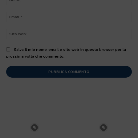
Ema
Sit
We
Salva il mio nome, email e sito web in questo browser per la
prossima volta che commento.