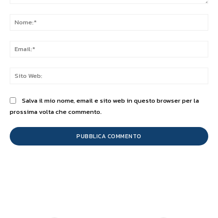
Commento:
No
Ema
Sit
We
Salva il mio nome, email e sito web in questo browser per la
prossima volta che commento.