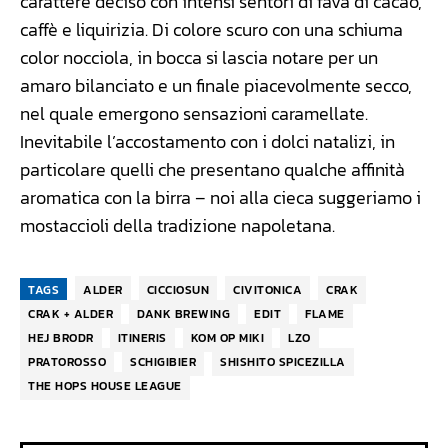
carattere deciso con intensi sentori di fava di cacao,
caffè e liquirizia. Di colore scuro con una schiuma
color nocciola, in bocca si lascia notare per un
amaro bilanciato e un finale piacevolmente secco,
nel quale emergono sensazioni caramellate.
Inevitabile l’accostamento con i dolci natalizi, in
particolare quelli che presentano qualche affinità
aromatica con la birra – noi alla cieca suggeriamo i
mostaccioli della tradizione napoletana.
TAGS
ALDER
CICCIOSUN
CIVITONICA
CRAK
CRAK + ALDER
DANK BREWING
EDIT
FLAME
HEJ BRODR
ITINERIS
KOM OP MIKI
LZO
PRATOROSSO
SCHIGIBIER
SHISHITO SPICEZILLA
THE HOPS HOUSE LEAGUE