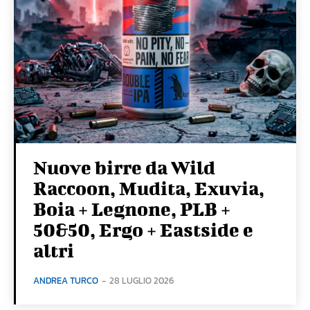
Nuove birre da Wild
Raccoon, Mudita, Exuvia,
Boia + Legnone, PLB +
50&50, Ergo + Eastside e
altri
ANDREA TURCO
-
28 LUGLIO 2026