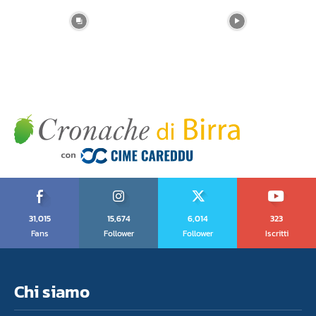
31,015
15,674
6,014
323
Fans
Follower
Follower
Iscritti
Chi siamo