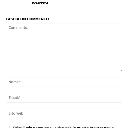
RISPOSTA
LASCIA UN COMMENTO
Commento:
No
Ema
Sit
We
Salva il mio nome, email e sito web in questo browser per la