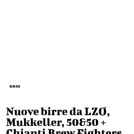
BIRRE
Nuove birre da LZO,
Mukkeller, 50&50 +
Chianti Brew Fighters,