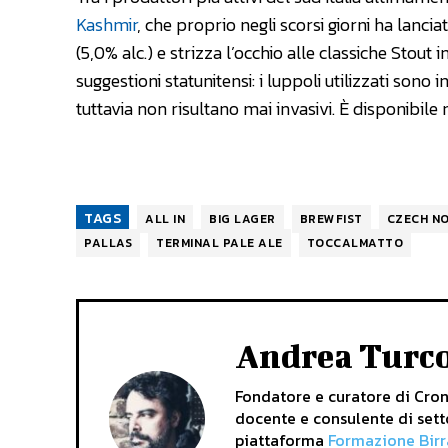
Kashmir
, che proprio negli scorsi giorni ha lanci
(5,0% alc.) e strizza l’occhio alle classiche Stout 
suggestioni statunitensi: i luppoli utilizzati sono
tuttavia non risultano mai invasivi. È disponibile n
TAGS
ALL IN
BIG LAGER
BREWFIST
CZECH NO
PALLAS
TERMINAL PALE ALE
TOCCALMATTO
Andrea Turc
Fondatore e curatore di Crona
docente e consulente di sett
piattaforma
Formazione Birr