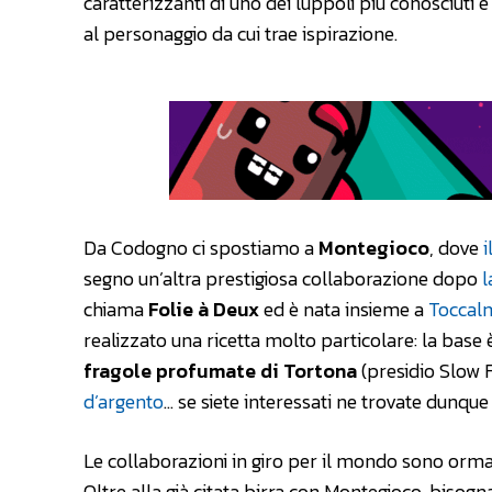
caratterizzanti di uno dei luppoli più conosciuti
al personaggio da cui trae ispirazione.
Da Codogno ci spostiamo a
Montegioco
, dove
i
segno un’altra prestigiosa collaborazione dopo
l
chiama
Folie à Deux
ed è nata insieme a
Toccal
realizzato una ricetta molto particolare: la base 
fragole profumate di Tortona
(presidio Slow F
d’argento
… se siete interessati ne trovate dunque
Le collaborazioni in giro per il mondo sono ormai
Oltre alla già citata birra con Montegioco, bisogn