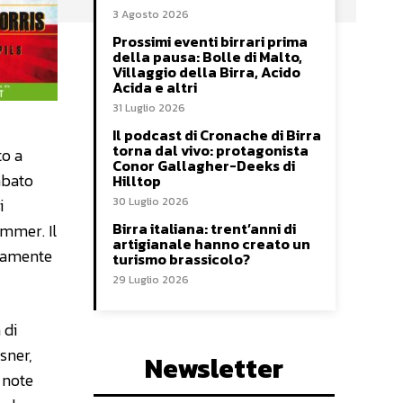
3 Agosto 2026
Prossimi eventi birrari prima
della pausa: Bolle di Malto,
Villaggio della Birra, Acido
Acida e altri
31 Luglio 2026
Il podcast di Cronache di Birra
torna dal vivo: protagonista
to a
Conor Gallagher-Deeks di
abato
Hilltop
i
30 Luglio 2026
Birra italiana: trent’anni di
ummer. Il
artigianale hanno creato un
itamente
turismo brassicolo?
29 Luglio 2026
a di
sner,
Newsletter
 note