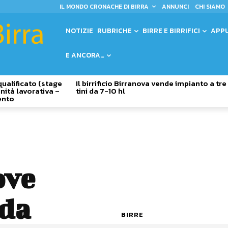
IL MONDO CRONACHE DI BIRRA
ANNUNCI
CHI SIAMO
NOTIZIE
RUBRICHE
BIRRE E BIRRIFICI
APP
E ANCORA…
qualificato (stage
Il birrificio Birranova vende impianto a tre
nità lavorativa –
tini da 7-10 hl
ento
ove
 da
BIRRE