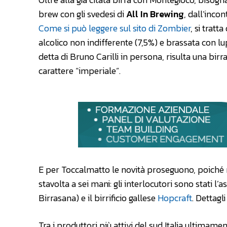
brew con gli svedesi di
All In Brewing
, dall’incon
Come si può leggere sul sito di Zombier
, si tratt
alcolico non indifferente (7,5%) e brassata con lu
detta di Bruno Carilli in persona, risulta una bir
carattere “imperiale”.
E per Toccalmatto le novità proseguono, poiché
stavolta a sei mani: gli interlocutori sono stati l
Birrasana) e il birrificio gallese
Hopcraft
. Dettagli
Tra i produttori più attivi del sud Italia ultimam