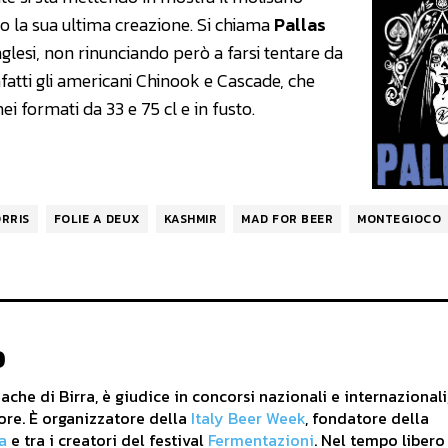
ato la sua ultima creazione. Si chiama
Pallas
inglesi, non rinunciando però a farsi tentare da
 infatti gli americani Chinook e Cascade, che
ei formati da 33 e 75 cl e in fusto.
RRIS
FOLIE A DEUX
KASHMIR
MAD FOR BEER
MONTEGIOCO
o
che di Birra, è giudice in concorsi nazionali e internazionali
ore. È organizzatore della
Italy Beer Week
, fondatore della
a
e tra i creatori del festival
Fermentazioni
. Nel tempo libero