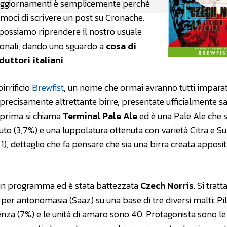
 aggiornamenti è semplicemente perché
iamoci di scrivere un post su Cronache.
 possiamo riprendere il nostro usuale
azionali, dando uno sguardo a
cosa di
duttori italiani
.
irrificio
Brewfist
, un nome che ormai avranno tutti impara
 precisamente altrettante birre, presentate ufficialmente s
 prima si chiama
Terminal Pale Ale
ed è una Pale Ale che s
uto (3,7%) e una luppolatura ottenuta con varietà Citra e S
 1), dettaglio che fa pensare che sia una birra creata appos
un programma ed è stata battezzata
Czech Norris
. Si tratt
 per antonomasia (Saaz) su una base di tre diversi malti: Pil
enza (7%) e le unità di amaro sono 40. Protagonista sono le