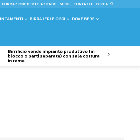
CERCA
FORMAZIONE PER LE AZIENDE
SHOP
CONTATTI
UNTAMENTI
BIRRA IERI E OGGI
DOVE BERE
Birrificio vende impianto produttivo (in
blocco o parti separate) con sala cottura
in rame