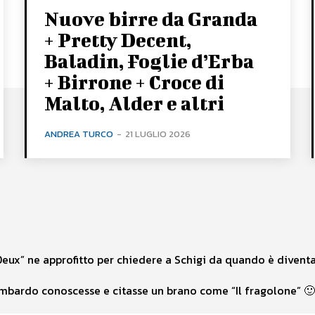
Nuove birre da Granda
+ Pretty Decent,
Baladin, Foglie d’Erba
+ Birrone + Croce di
Malto, Alder e altri
ANDREA TURCO
-
21 LUGLIO 2026
 à Deux” ne approfitto per chiedere a Schigi da quando è dive
mbardo conoscesse e citasse un brano come “Il fragolone” 🙂 