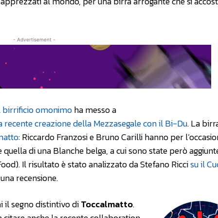
 e apprezzati al mondo, per una birra arrogante che si accos
- Advertisement -
l birrificio omonimo
ha messo a
a recente creazione della Mezzasegale con il Bi-Du
. La birr
matto
: Riccardo Franzosi e Bruno Carilli hanno per l’occasi
è quella di una Blanche belga, a cui sono state però aggiunt
ood). Il risultato è stato analizzato da Stefano Ricci
su il Cu
 una recensione.
 il segno distintivo di
Toccalmatto
.
a citare anche la recente collaboration