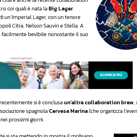
tro coi quali è nata la
Big Lager
.
a di un’Imperial Lager, con un tenore
ppoli Citra, Nelson Sauvin e Stella. A
ra facilmente bevibile nonostante il suo
- Advertisement -
 recentemente si è conclusa
un’altra collaboration brew
,
’associazione spagnola
Cervesa Marina
(che organizza l’eve
 nei prossimi giorni.
ente si sta mettendo in mostra il molisano