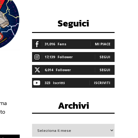
Seguici
31,016
Fans
MI PIACE
17,139
Follower
SEGUI
6,014
Follower
SEGUI
323
Iscritti
ISCRIVITI
Archivi
 ma
nto