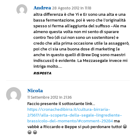
Andrea
28 Agosto 2012 In 11:18
altra differenza è che Yi e Er sono una alta e una
bassa fermentazione, poi è vero che l’originalità
spesso si ferma all’aggiunta del suffisso -Ale ma
almeno questa volta non mi sento di sparare
contro Teo (di cui non sono un sostenitore) e
credo che alla prima occasione utile la assaggerò,
poi che ci sia una buona dose di marketing (e
anche in questo quelli di Brew Dog sono maestri
indiscussi) è evidente. La Mezzasegale invece mi
intriga molto…..
RISPOSTA
Nicola
11 Settembre 2012 In 21:36
Faccio presente il sottostante link…
https://cronachedibirra.it/cultura-birraria-
2/5617/alla-scoperta-della-segale-lingrediente-
brassicolo-del-momento/#comment-29284
ma
vabbè a Riccardo e Beppe si può perdonare tutto! 😀
😀 😀