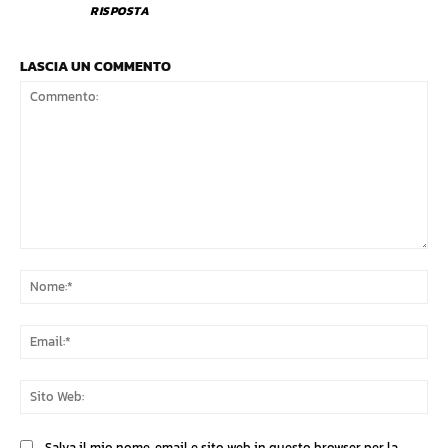
RISPOSTA
LASCIA UN COMMENTO
Commento:
No
Ema
Sit
We
Salva il mio nome, email e sito web in questo browser per la