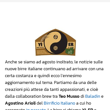
Facebook
WhatsApp
Linkedin
X
Anche se siamo ad agosto inoltrato, le notizie sulle
nuove birre italiane continuano ad arrivare con una
certa costanza e quindi ecco l’ennesimo
aggiornamento sul tema. Partiamo da una delle
creazioni più attese da tanti appassionati, e cioè
dalla collaboration brew tra
Teo Musso
di
Baladin
e
Agostino Arioli
del
Birrificio Italiano
a cui ho
accennato
in passato
. La birra si chiama
YI-ER
e