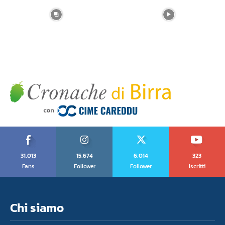
31,013
15,674
6,014
323
Fans
Follower
Follower
Iscritti
Chi siamo