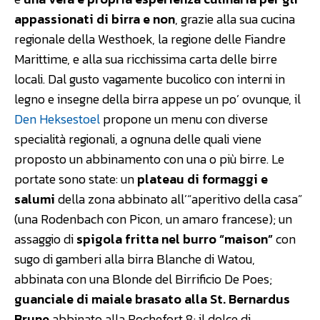
appassionati di birra e non
, grazie alla sua cucina
regionale della Westhoek, la regione delle Fiandre
Marittime, e alla sua ricchissima carta delle birre
locali. Dal gusto vagamente bucolico con interni in
legno e insegne della birra appese un po’ ovunque, il
Den Heksestoel
propone un menu con diverse
specialità regionali, a ognuna delle quali viene
proposto un abbinamento con una o più birre. Le
portate sono state: un
plateau di formaggi e
salumi
della zona abbinato all’“aperitivo della casa”
(una Rodenbach con Picon, un amaro francese); un
assaggio di
spigola fritta nel burro “maison”
con
sugo di gamberi alla birra Blanche di Watou,
abbinata con una Blonde del Birrificio De Poes;
guanciale di maiale brasato alla St. Bernardus
Brune
abbinato alla Rochefort 8; il dolce di