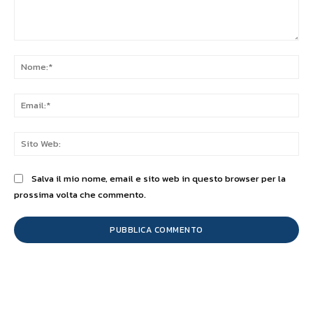
Commento:
No
Ema
Sit
We
Salva il mio nome, email e sito web in questo browser per la
prossima volta che commento.