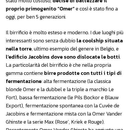
stato molto costoso,
decise di battezzare il
proprio primogenito “Omer”
e così è stato fino a
oggi, per ben 5 generazioni.
Il birrificio è molto esteso e moderno. I due luoghi più
interessanti sono senza dubbio
la coolship situata
nella torre
, ultimo esempio del genere in Belgio, e
l’edificio Jacobins dove sono dislocate le botti
.
La particolarità del birrificio è che nella propria
gamma contiene
birre prodotte con tutti i tipi di
fermentazione
: alta fermentazione (la classica
blonde Omer e la dubbel e la triple a marchio Le
Fort), bassa fermentazione (le Pils Bockor e Blauw
Export), fermentazione spontanea con la Cuvée de
Jacobins e fermentazione mista con la Omer Vander
Ghinste e la serie Max (Rose’, Kriek e Rouge).
Recentemente Omer Vander Ghinste ha aggiunto una