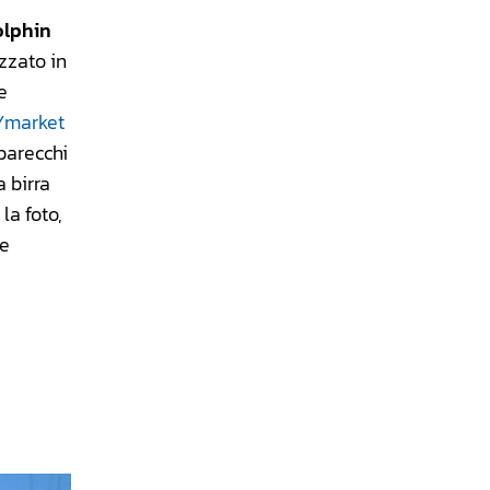
lphin
zzato in
e
Ymarket
parecchi
 birra
la foto,
re