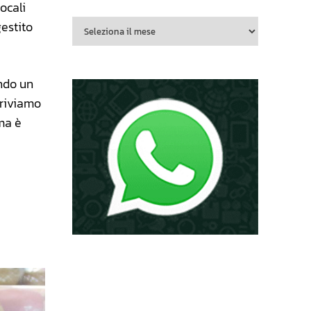
locali
gestito
ando un
rriviamo
ma è