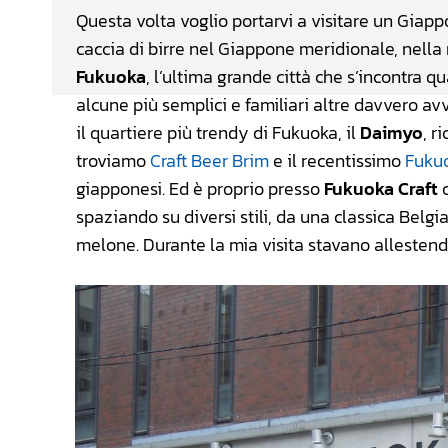
Questa volta voglio portarvi a visitare un Giapp
caccia di birre nel Giappone meridionale, nella r
Fukuoka
, l’ultima grande città che s’incontra 
alcune più semplici e familiari altre davvero av
il quartiere più trendy di Fukuoka, il
Daimyo
, r
troviamo
Craft Beer Brim
e il recentissimo
Fukuo
giapponesi. Ed è proprio presso
Fukuoka Craft
c
spaziando su diversi stili, da una classica Belgi
melone. Durante la mia visita stavano allestend