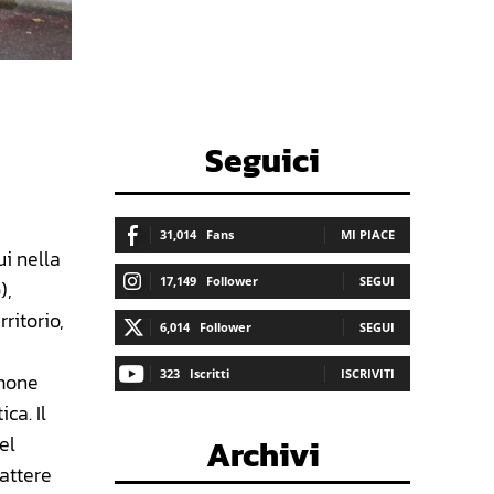
Seguici
31,014
Fans
MI PIACE
ui nella
17,149
Follower
SEGUI
b
),
ritorio,
6,014
Follower
SEGUI
323
Iscritti
ISCRIVITI
imone
ca. Il
el
Archivi
battere