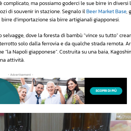
i è complicato, ma possiamo goderci le sue birre in diversi 
ozi di souvenir in stazione. Segnalo il
Beer Market Base
, 
birre d’importazione sia birre artigianali giapponesi.
 selvagge, dove la foresta di bambù “vince su tutto” cre
nterrotto solo dalla ferrovia e da qualche strada remota. A
e “la Napoli giapponese”. Costruita su una baia, Kagoshi
na attività.
- Advertisement -