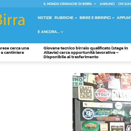
IL MONDO CRONACHE DI BIRRA
ANNUNCI
CHI SIA
NOTIZIE
RUBRICHE
BIRRE E BIRRIFICI
APPUN
E ANCORA…
Varese cerca una
Giovane tecnico birraio qualificato (stage in
o e cantiniere
Altavia) cerca opportunità lavorativa –
Disponibile al trasferimento