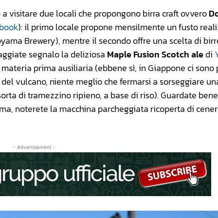
a visitare due locali che propongono birra craft ovvero
Do
ebook
): il primo locale propone mensilmente un fusto reali
royama Brewery), mentre il secondo offre una scelta di birr
saggiate segnalo la deliziosa
Maple Fusion Scotch ale
di
 materia prima ausiliaria (ebbene sì, in Giappone ci sono 
 del vulcano, niente meglio che fermarsi a sorseggiare una
rta di tramezzino ripieno, a base di riso). Guardate bene 
cima, noterete la macchina parcheggiata ricoperta di cene
- Advertisement -