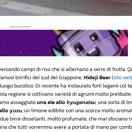
- Advertisement -
ersando campi di riso che si alternano a serre di frutta. Q
amosi birrifici del sud del Giappone,
Hideji Beer
(
sito we
uogo bucolico. Di recente ha instaurato forti legami col ter
sta regione si coltivano varietà di agrumi molto prelibate,
bbiamo assaggiato
una ale allo
hyuganatsu
, una sorta di l
allo y
uzu
, un limone edibile con una scorza molto aromati
 due birre dissetanti, molto profumate, che mai sfociano n
 birra che tutti vorremmo avere a portata di mano per com