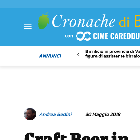
Birrificio in provincia di 
ANNUNCI
figura di assistente birrai
30 Maggio 2018
Andrea Bedini
Craft Beer in