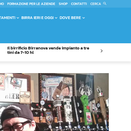
CERCA
MO
FORMAZIONE PER LE AZIENDE
SHOP
CONTATTI
TAMENTI
BIRRA IERI E OGGI
DOVE BERE
Il birrificio Birranova vende impianto a tre
tini da 7-10 hl