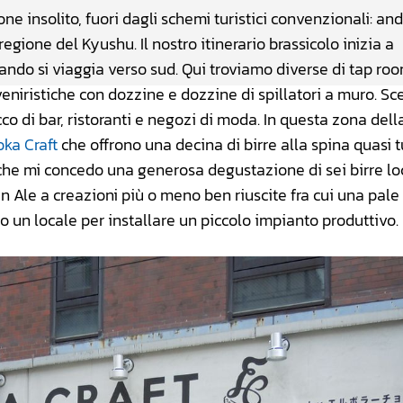
one insolito, fuori dagli schemi turistici convenzionali: a
egione del Kyushu. Il nostro itinerario brassicolo inizia a
quando si viaggia verso sud. Qui troviamo diverse di tap roo
veniristiche con dozzine e dozzine di spillatori a muro. S
icco di bar, ristoranti e negozi di moda. In questa zona della
ka Craft
che offrono una decina di birre alla spina quasi t
he mi concedo una generosa degustazione di sei birre loc
an Ale a creazioni più o meno ben riuscite fra cui una pale 
o un locale per installare un piccolo impianto produttivo.