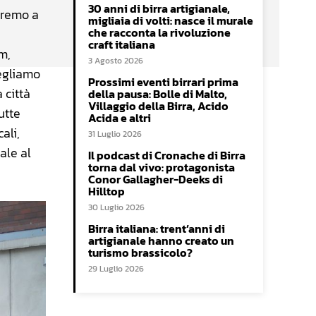
30 anni di birra artigianale,
ndremo a
migliaia di volti: nasce il murale
che racconta la rivoluzione
craft italiana
m,
3 Agosto 2026
cegliamo
Prossimi eventi birrari prima
 città
della pausa: Bolle di Malto,
Villaggio della Birra, Acido
utte
Acida e altri
ali,
31 Luglio 2026
ale al
Il podcast di Cronache di Birra
torna dal vivo: protagonista
Conor Gallagher-Deeks di
Hilltop
30 Luglio 2026
Birra italiana: trent’anni di
artigianale hanno creato un
turismo brassicolo?
29 Luglio 2026