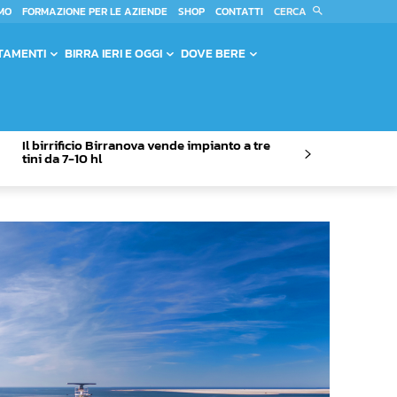
CERCA
MO
FORMAZIONE PER LE AZIENDE
SHOP
CONTATTI
TAMENTI
BIRRA IERI E OGGI
DOVE BERE
Il birrificio Birranova vende impianto a tre
tini da 7-10 hl