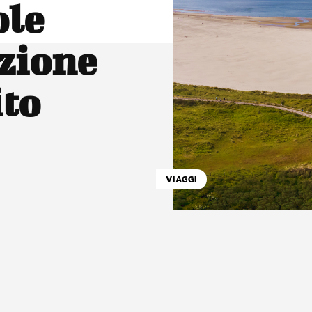
ole
izione
ito
VIAGGI
atsApp
Linkedin
X