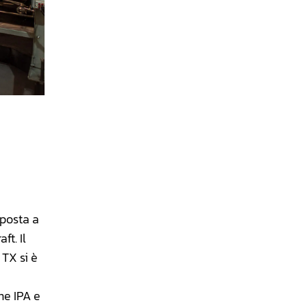
sposta a
ft. Il
 TX si è
me IPA e