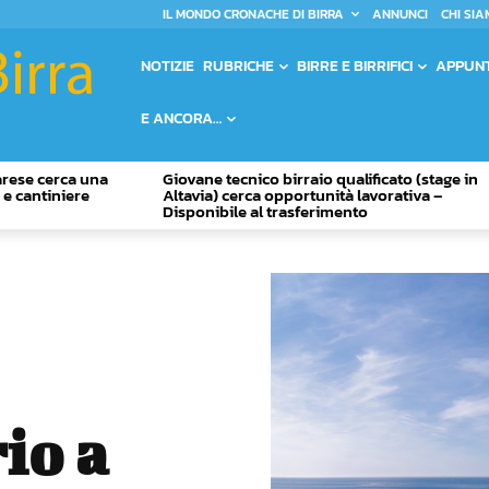
IL MONDO CRONACHE DI BIRRA
ANNUNCI
CHI SIA
NOTIZIE
RUBRICHE
BIRRE E BIRRIFICI
APPUN
E ANCORA…
Varese cerca una
Giovane tecnico birraio qualificato (stage in
o e cantiniere
Altavia) cerca opportunità lavorativa –
Disponibile al trasferimento
io a