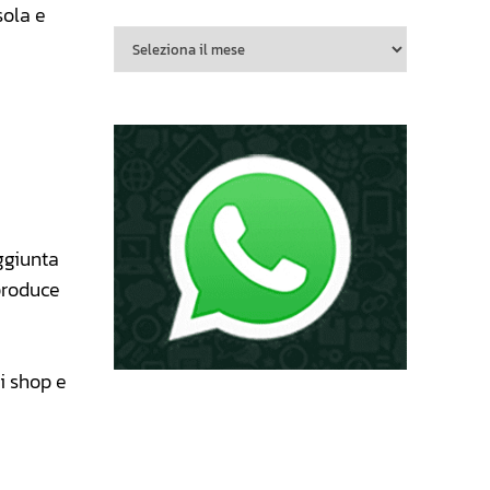
sola e
aggiunta
 produce
di shop e