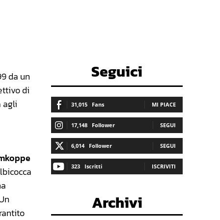
Seguici
99 da un
ettivo di
 agli
31,015
Fans
MI PIACE
17,148
Follower
SEGUI
6,014
Follower
SEGUI
mkoppe
323
Iscritti
ISCRIVITI
albicocca
ha
Archivi
 Un
rantito