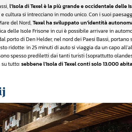
assi,
l’Isola di Texel è la più grande e occidentale delle I
a e cultura si intrecciano in modo unico. Con i suoi paesagg
 Mare del Nord,
Texel ha sviluppato un’identità autonoma
unica delle Isole Frisone in cui è possibile arrivare in automo
dal porto di Den Helder, nel nord dei Paesi Bassi, portano s
to ridotte: in 25 minuti di auto si viaggia da un capo all’al
 sono spesso prediletti dai tanti turisti (soprattutto olandes
 su tutto:
sebbene l’Isola di Texel conti solo 13.000 abita
ij