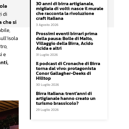
30 anni di birra artigianale,
sole
migliaia di volti: nasce il murale
che racconta la rivoluzione
i di
craft italiana
 che si
3 Agosto 2026
bile,
Prossimi eventi birrari prima
ull’isola
della pausa: Bolle di Malto,
Villaggio della Birra, Acido
tro,
Acida e altri
i e
31 Luglio 2026
nti,
Il podcast di Cronache di Birra
torna dal vivo: protagonista
Conor Gallagher-Deeks di
Hilltop
30 Luglio 2026
Birra italiana: trent’anni di
artigianale hanno creato un
turismo brassicolo?
29 Luglio 2026