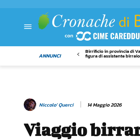
Birrificio in provincia di 
ANNUNCI
figura di assistente birrai
14 Maggio 2026
Niccolo' Querci
Viaggio birrar