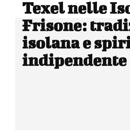
Texel nelle Is
Frisone: trad
isolana e spir
indipendente
Facebook
Wh
CONDIVIDERE