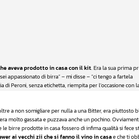
atsApp
Linkedin
X
he aveva prodotto in casa con il kit
. Era la sua prima p
ei appassionato di birra” – mi disse – “ci tengo a fartela
ia di Peroni, senza etichetta, riempita per l’occasione con l
ltre a non somigliare per nulla a una Bitter, era piuttosto b
, era molto gassata e puzzava anche un pochino. Ovviamente
le birre prodotte in casa fossero di infima qualità si fece s
er ai vecchi zii che si fanno il vino in casa
e che ti ob