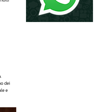
.
no dei
ale e