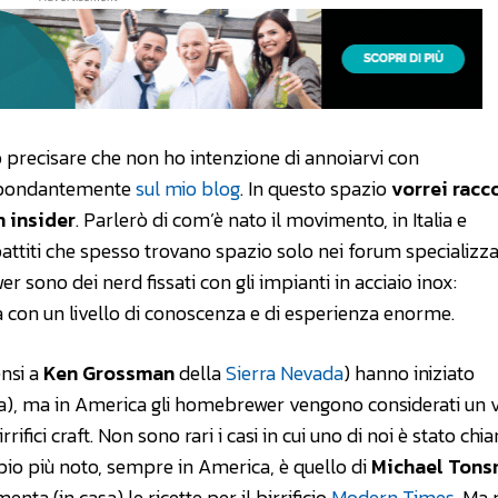
to precisare che non ho intenzione di annoiarvi con
 abbondantemente
sul mio blog
. In questo spazio
vorrei racc
n insider
. Parlerò di com’è nato il movimento, in Italia e
ibattiti che spesso trovano spazio solo nei forum specializzat
 sono dei nerd fissati con gli impianti in acciaio inox:
a con un livello di conoscenza e di esperienza enorme.
nsi a
Ken Grossman
della
Sierra Nevada
) hanno iniziato
a), ma in America gli homebrewer vengono considerati un 
ifici craft. Non sono rari i casi in cui uno di noi è stato ch
pio più noto, sempre in America, è quello di
Michael Tons
enta (in casa) le ricette per il birrificio
Modern Times
. Ma 