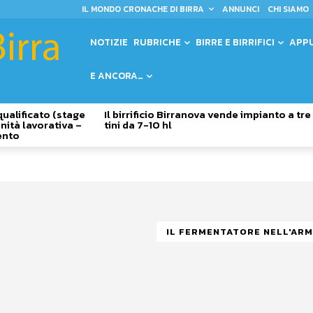
IL MONDO CRONACHE DI BIRRA
ANNUNCI
CHI SIAMO
NOTIZIE
RUBRICHE
BIRRE E BIRRIFICI
APP
E ANCORA…
qualificato (stage
Il birrificio Birranova vende impianto a tre
nità lavorativa –
tini da 7-10 hl
ento
IL FERMENTATORE NELL'AR