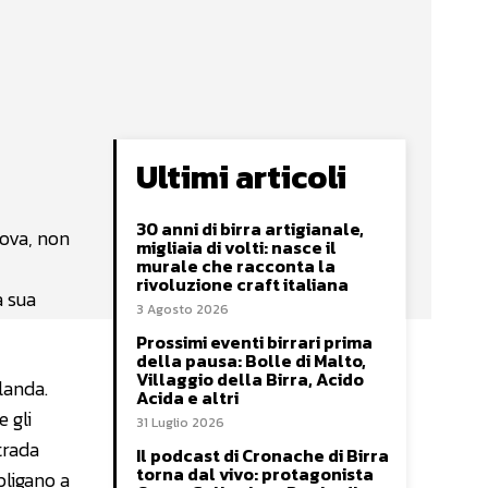
Ultimi articoli
30 anni di birra artigianale,
rova, non
migliaia di volti: nasce il
murale che racconta la
rivoluzione craft italiana
a sua
3 Agosto 2026
Prossimi eventi birrari prima
della pausa: Bolle di Malto,
Villaggio della Birra, Acido
landa.
Acida e altri
 gli
31 Luglio 2026
trada
Il podcast di Cronache di Birra
torna dal vivo: protagonista
bligano a