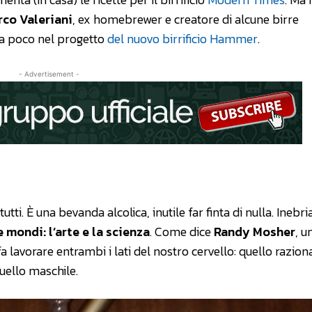
co Valeriani
, ex homebrewer e creatore di alcune birre
da poco nel progetto
del nuovo birrificio Hammer
.
- Advertisement -
tti. È una bevanda alcolica, inutile far finta di nulla. Inebria
 mondi: l’arte e la scienza
. Come dice
Randy Mosher
, u
avorare entrambi i lati del nostro cervello: quello razion
quello maschile.