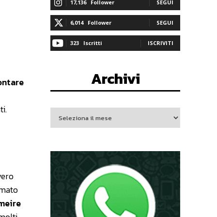
17,136
Follower
SEGUI
6,014
Follower
SEGUI
323
Iscritti
ISCRIVITI
Archivi
ontare
i.
vero
iamato
meire
molti