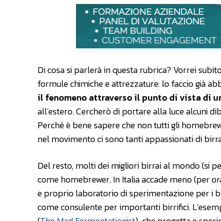
Di cosa si parlerà in questa rubrica? Vorrei subi
formule chimiche e attrezzature: lo faccio già
il fenomeno attraverso il punto di vista di u
all’estero. Cercherò di portare alla luce alcuni d
Perché è bene sapere che non tutti gli homebrewer
nel movimento ci sono tanti appassionati di birr
Del resto, molti dei migliori birrai al mondo (si pe
come homebrewer. In Italia accade meno (per or
e proprio laboratorio di sperimentazione per i birr
come consulente per importanti birrifici. L’esem
(
The Mad Fermentationist
), che progetta e sperim