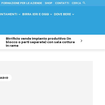
CERCA
FORMAZIONE PER LE AZIENDE
SHOP
CONTATTI
UNTAMENTI
BIRRA IERI E OGGI
DOVE BERE
Birrificio vende impianto produttivo (in
blocco o parti separate) con sala cottura
in rame
MADIO