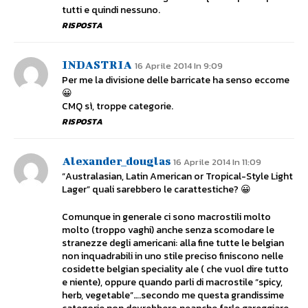
tutti e quindi nessuno.
RISPOSTA
INDASTRIA
16 Aprile 2014 In 9:09
Per me la divisione delle barricate ha senso eccome
😀
CMQ sì, troppe categorie.
RISPOSTA
Alexander_douglas
16 Aprile 2014 In 11:09
“Australasian, Latin American or Tropical-Style Light
Lager” quali sarebbero le carattestiche? 😀
Comunque in generale ci sono macrostili molto
molto (troppo vaghi) anche senza scomodare le
stranezze degli americani: alla fine tutte le belgian
non inquadrabili in uno stile preciso finiscono nelle
cosidette belgian speciality ale ( che vuol dire tutto
e niente), oppure quando parli di macrostile “spicy,
herb, vegetable”….secondo me questa grandissime