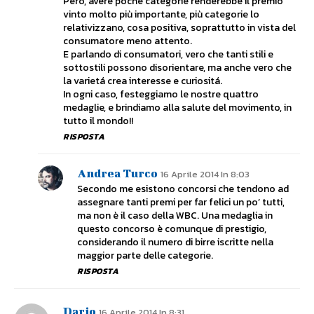
Però, avere poche categorie renderebbe il premio
vinto molto più importante, più categorie lo
relativizzano, cosa positiva, soprattutto in vista del
consumatore meno attento.
E parlando di consumatori, vero che tanti stili e
sottostili possono disorientare, ma anche vero che
la varietá crea interesse e curiositá.
In ogni caso, festeggiamo le nostre quattro
medaglie, e brindiamo alla salute del movimento, in
tutto il mondo!!
RISPOSTA
Andrea Turco
16 Aprile 2014 In 8:03
Secondo me esistono concorsi che tendono ad
assegnare tanti premi per far felici un po’ tutti,
ma non è il caso della WBC. Una medaglia in
questo concorso è comunque di prestigio,
considerando il numero di birre iscritte nella
maggior parte delle categorie.
RISPOSTA
Dario
16 Aprile 2014 In 8:31