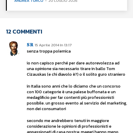
ANDREA TURCO
-
20 LUGLIO 2026
12 COMMENTI
SR
15 Aprile 2014 In 13:17
senza troppa polemica
io non capisco perché per dare autorevolezza ad
una opinione sia necessario tirare in ballo Tom
Cizauskas (e chi diavolo è?) o il solito guro straniero
in Italia sono anni che lo diciamo che un concorso
con 100 categorie è una palese buffonata e un
medaglificio per far contenti più professionisti
possibile. un grosso evento al servizio del marketing,
non dei consumatori
secondo me andrebbero tenuti in maggiore
considerazione le opinioni di professionisti e
appassionati di casa nostra: magari hanno meno