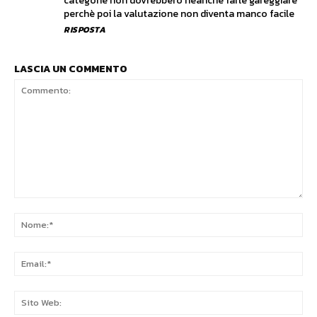
categorie non dovrebbero neanche farle gareggiare
perchè poi la valutazione non diventa manco facile
RISPOSTA
LASCIA UN COMMENTO
Commento:
No
Ema
Sit
We