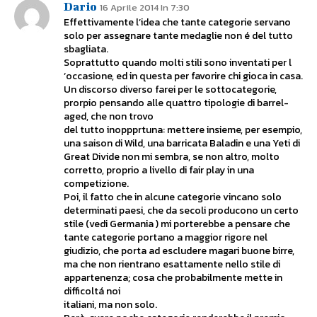
Dario
16 Aprile 2014 In 7:30
Effettivamente l’idea che tante categorie servano
solo per assegnare tante medaglie non é del tutto
sbagliata.
Soprattutto quando molti stili sono inventati per l
‘occasione, ed in questa per favorire chi gioca in casa.
Un discorso diverso farei per le sottocategorie,
prorpio pensando alle quattro tipologie di barrel-
aged, che non trovo
del tutto inoppprtuna: mettere insieme, per esempio,
una saison di Wild, una barricata Baladin e una Yeti di
Great Divide non mi sembra, se non altro, molto
corretto, proprio a livello di fair play in una
competizione.
Poi, il fatto che in alcune categorie vincano solo
determinati paesi, che da secoli producono un certo
stile (vedi Germania ) mi porterebbe a pensare che
tante categorie portano a maggior rigore nel
giudizio, che porta ad escludere magari buone birre,
ma che non rientrano esattamente nello stile di
appartenenza; cosa che probabilmente mette in
difficoltá noi
italiani, ma non solo.