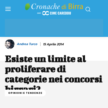
Andrea Turco
15 Aprile 2014
Esiste un limite al
proliferare di
categorie nei concorsi
birrari?
OPINIONI E TENDENZE