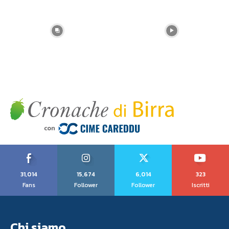
31,014
15,674
6,014
323
Fans
Follower
Follower
Iscritti
Chi siamo