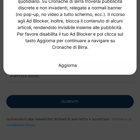
quotidiano. Su Cronache di Birra troverai pubblicità
29 Luglio 2026
discrete e non invadenti, relegate a normali banner
(no pop-up, no video a tutto schermo, ecc.). Il ricorso
agli Ad Blocker, inoltre, blocca il contenuto di alcuni
articoli, rendendolo invisibile insieme alle pubblicità.
Newsletter
Per favore disabilita il tuo Ad Blocker e poi clicca sul
tasto Aggiorna per continuare a navigare su
Cronache di Birra.
Al bancone
è la nostra newsletter quindicinale con notizie,
iniziative ed eventi sulla birra artigianale.
Aggiorna
ISCRIVITI
Iscrivendoti alla newsletter dichiari di aver letto e accettare
i termini e le
condizioni d'uso
.