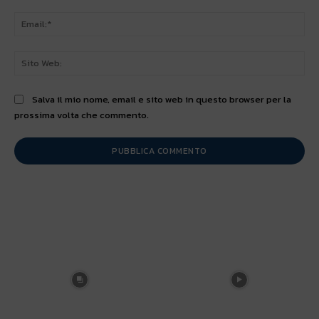
Ema
Sit
We
Salva il mio nome, email e sito web in questo browser per la
prossima volta che commento.