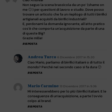
Ciao Andrea!
Non seguo la scena brassicola da un po’ (shame on
me 🙁 ) per questioni di lavoro e studio. Dove posso
trovare un articolo che fa un riepilogo di tutti i birrifici
artigianali acquisiti da birrifici industriali?
E, perdonami la domanda ignorante, all’atto pratico
cos’è che comporta un’acquisizione da parte di una
di queste Big?
Grazie mille!
RISPOSTA
Andrea Turco
6 Dicembre 2017 In 15:20
Ciao Mario, parliamo di birrifici italiani o di tutto il
mondo? Perché nel secondo caso si fa dura 🙂
RISPOSTA
Mario Carmine
13 Dicembre 2017 In 9:36
Mi interesserebbero per lo più i birrifici italiani. E le
conseguenze di un’acquisizione, a parte l’ovvio
colpo al brand.
RISPOSTA