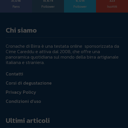
31,016
15,674
6,014
323
Fans
Follower
Follower
Iscritti
Chi siamo
Cronache di Birra è una testata online sponsorizzata da
Cime Careddu e attiva dal 2008, che offre una
panoramica quotidiana sul mondo della birra artigianale
italiana e straniera.
Contatti
Corsi di degustazione
Privacy Policy
Condizioni d’uso
Ultimi articoli