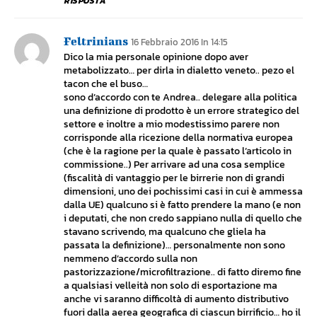
RISPOSTA
Feltrinians
16 Febbraio 2016 In 14:15
Dico la mia personale opinione dopo aver
metabolizzato… per dirla in dialetto veneto.. pezo el
tacon che el buso…
sono d’accordo con te Andrea.. delegare alla politica
una definizione di prodotto è un errore strategico del
settore e inoltre a mio modestissimo parere non
corrisponde alla ricezione della normativa europea
(che è la ragione per la quale è passato l’articolo in
commissione..) Per arrivare ad una cosa semplice
(fiscalità di vantaggio per le birrerie non di grandi
dimensioni, uno dei pochissimi casi in cui è ammessa
dalla UE) qualcuno si è fatto prendere la mano (e non
i deputati, che non credo sappiano nulla di quello che
stavano scrivendo, ma qualcuno che gliela ha
passata la definizione)… personalmente non sono
nemmeno d’accordo sulla non
pastorizzazione/microfiltrazione.. di fatto diremo fine
a qualsiasi velleità non solo di esportazione ma
anche vi saranno difficoltà di aumento distributivo
fuori dalla aerea geografica di ciascun birrificio… ho il