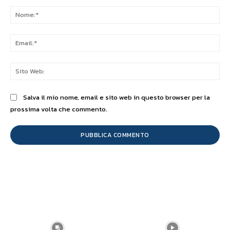
Commento:
No
Ema
Sit
We
Salva il mio nome, email e sito web in questo browser per la
prossima volta che commento.