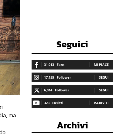
Seguici
31,013
Fans
MI PIACE
17,155
Follower
SEGUI
6,014
Follower
SEGUI
323
Iscritti
ISCRIVITI
oi
dia, ma
Archivi
ndo