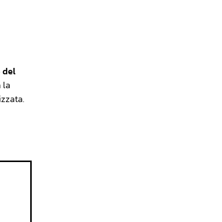
 del
 la
izzata.