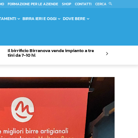
CERCA
MO
FORMAZIONE PER LE AZIENDE
SHOP
CONTATTI
TAMENTI
BIRRA IERI E OGGI
DOVE BERE
Il birrificio Birranova vende impianto a tre
tini da 7-10 hl