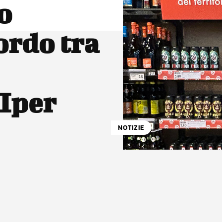
o
ordo tra
Iper
NOTIZIE
atsApp
Linkedin
X