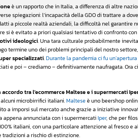
zione
è un rapporto che in Italia, a differenza di altre nazio
erse spiegazioni: l’incapacità della GDO di trattare a dove
tti a piccole realtà aziendali, la difficoltà nel garantire 
 si è evitato a priori qualsiasi tentativo di confronto con
otivi ideologici
. Una tara culturale probabilmente inevit
ngo termine uno dei problemi principali del nostro settore
super specializzati
.
Durante la pandemia ci fu un’apertura
ciati e poi – crediamo – definitivamente naufragata. Ora ci
 accordo tra l’ecommerce Maltese e i supermercati Ipe
alcuni microbirrifici italiani.
Maltese
è uno beershop onli
ito a imporsi sul mercato anche grazie a iniziative innova
ella appena annunciata con i supermercati
Iper
, che per filo
 100% italiani, con una particolare attenzione al fresco e a
 tradizioni a rischio di estinzione.