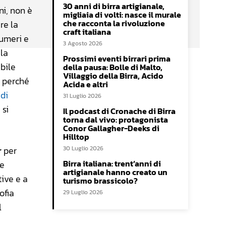
30 anni di birra artigianale,
ni, non è
migliaia di volti: nasce il murale
che racconta la rivoluzione
re la
craft italiana
numeri e
3 Agosto 2026
 la
Prossimi eventi birrari prima
abile
della pausa: Bolle di Malto,
Villaggio della Birra, Acido
, perché
Acida e altri
 di
31 Luglio 2026
 si
Il podcast di Cronache di Birra
torna dal vivo: protagonista
Conor Gallagher-Deeks di
Hilltop
r
per
30 Luglio 2026
Birra italiana: trent’anni di
ne
artigianale hanno creato un
tive e a
turismo brassicolo?
sofia
29 Luglio 2026
l