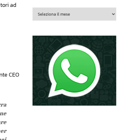
tori ad
ente CEO
ra
one
are
per
nei