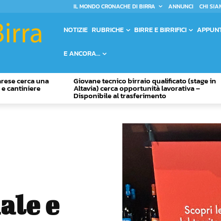
IL MONDO CRONACHE DI BIRRA
ANNUNCI
CHI SIA
NOTIZIE
RUBRICHE
BIRRE E BIRRIFICI
APPUN
E ANCORA…
Varese cerca una
Giovane tecnico birraio qualificato (stage in
o e cantiniere
Altavia) cerca opportunità lavorativa –
Disponibile al trasferimento
ale e