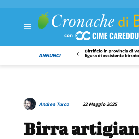
Birrificio in provincia di 
ANNUNCI
figura di assistente birrai
22 Maggio 2025
Andrea Turco
Birra artigian