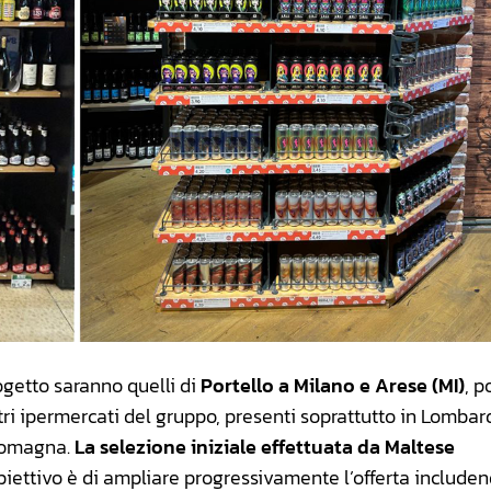
rogetto saranno quelli di
Portello a Milano e Arese (MI)
, p
ri ipermercati del gruppo, presenti soprattutto in Lombar
-Romagna.
La selezione iniziale effettuata da Maltese
’obiettivo è di ampliare progressivamente l’offerta include