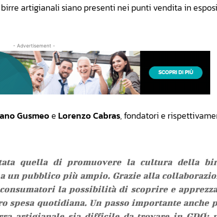
birre artigianali siano presenti nei punti vendita in esposi
- Advertisement -
iano Gusmeo
e
Lorenzo Cabras
, fondatori e rispettivam
ata quella di promuovere la cultura della bir
e a un pubblico più ampio. Grazie alla collaborazi
 consumatori la possibilità di scoprire e apprezz
loro spesa quotidiana. Un passo importante anche 
ra artigianale sia difficile da trovare in GDO: 