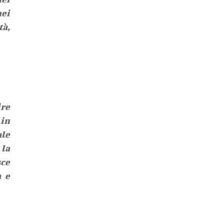
ei
tà,
ire
 in
ale
 la
sce
a e