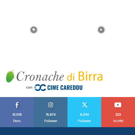
31,015
15,674
6,014
323
Fans
Follower
Follower
Iscritti