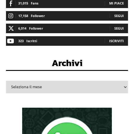
31,015
Fans
MI PIACE
17,158
Follower
SEGUI
6,014
Follower
SEGUI
323
Iscritti
ISCRIVITI
Archivi