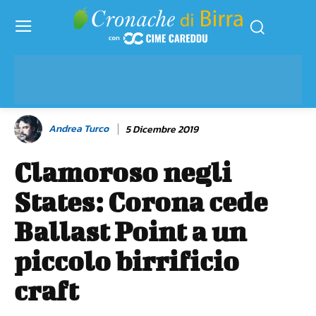
Andrea Turco
5 Dicembre 2019
Clamoroso negli
States: Corona cede
Ballast Point a un
piccolo birrificio
craft