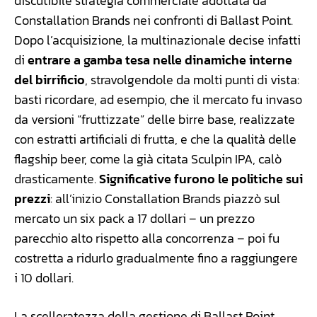
discutibile strategia commerciale adottata da
Constallation Brands nei confronti di Ballast Point.
Dopo l’acquisizione, la multinazionale decise infatti
di
entrare a gamba tesa nelle dinamiche interne
del birrificio
, stravolgendole da molti punti di vista:
basti ricordare, ad esempio, che il mercato fu invaso
da versioni “fruttizzate” delle birre base, realizzate
con estratti artificiali di frutta, e che la qualità delle
flagship beer, come la già citata Sculpin IPA, calò
drasticamente.
Significative furono le politiche sui
prezzi
: all’inizio Constallation Brands piazzò sul
mercato un six pack a 17 dollari – un prezzo
parecchio alto rispetto alla concorrenza – poi fu
costretta a ridurlo gradualmente fino a raggiungere
i 10 dollari.
La scelleratezza della gestione di Ballast Point