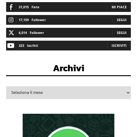
31,015
Fans
MI PIACE
17,159
Follower
SEGUI
6,014
Follower
SEGUI
323
Iscritti
ISCRIVITI
Archivi