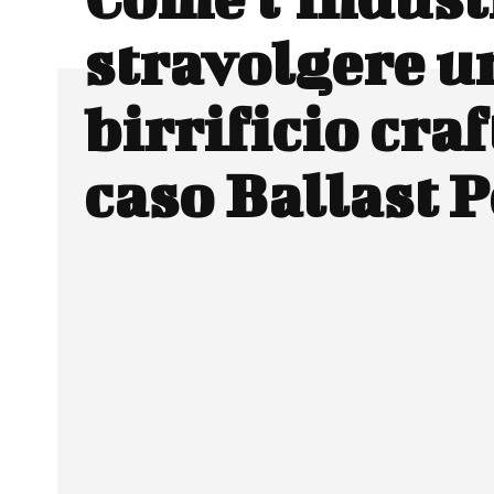
stravolgere u
birrificio craft
caso Ballast P
Facebook
Wh
CONDIVIDERE