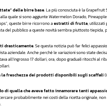
ttate” delle birre base
. La più conosciuta è la Grapefruit 
, alla quale si sono aggiunte Watermelon Dorado, Pineapple
ops”, queste birre ricorrono a
estratti di frutta
, utilizzati
sposta del pubblico a queste novità sembra piuttosto tiepida, 
lati drasticamente
. Se questa notizia può far felici appassi
ista aziendale. Anche perché le variazioni sono state deci
ava all’ingrosso 17 dollari, ora, dopo graduali ritocchi al ri
llari.
la freschezza dei prodotti disponibili sugli scaffali
(
o di quella che aveva fatto innamorare tanti appassi
cercare probabilmente nei costi della ricetta originale, non
.