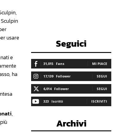
Sculpin,
 Sculpin
 per
per usare
Seguici
onati e
31,015
Fans
MI PIACE
samente
basso, ha
17,139
Follower
SEGUI
6,014
Follower
SEGUI
intesa
323
Iscritti
ISCRIVITI
onati
,
Archivi
 più