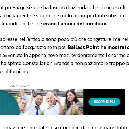
t pre-acquisizione ha lasciato l’azienda. Che sia una scelta
a chiaramente è strano che ruoli così importanti subiscono
iderando anche che
erano l’anima del birrificio
.
espresse nell’articolo sono poco più che congetture, ma nel
iaro: dall’acquisizione in poi,
Ballast Point ha mostrat
to è avvenuto in appena nove mesi: evidentemente l’enorme c
i) ha spinto Constellation Brands a non pazientare troppo 
o californiano.
- Advertisement -
sformazioni sono state così repentine da non lasciare dubbi 