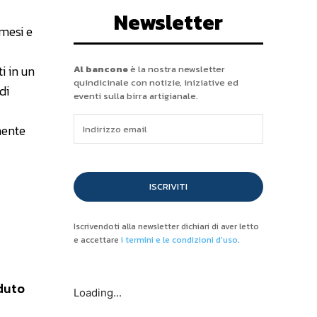
Newsletter
 mesi e
i in un
Al bancone
è la nostra newsletter
quindicinale con notizie, iniziative ed
di
eventi sulla birra artigianale.
mente
ISCRIVITI
Iscrivendoti alla newsletter dichiari di aver letto
e accettare
i termini e le condizioni d'uso
.
duto
Loading...