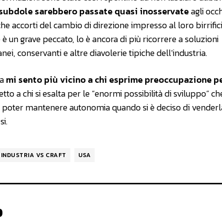
 subdole sarebbero passate quasi inosservate
agli occh
 accorti del cambio di direzione impresso al loro birrific
 è un grave peccato, lo è ancora di più ricorrere a soluzioni
nei, conservanti e altre diavolerie tipiche dell’industria.
ia
mi sento più vicino a chi esprime preoccupazione pe
petto a chi si esalta per le “enormi possibilità di sviluppo” ch
di poter mantenere autonomia quando si è deciso di venderl
i.
INDUSTRIA VS CRAFT
USA
o