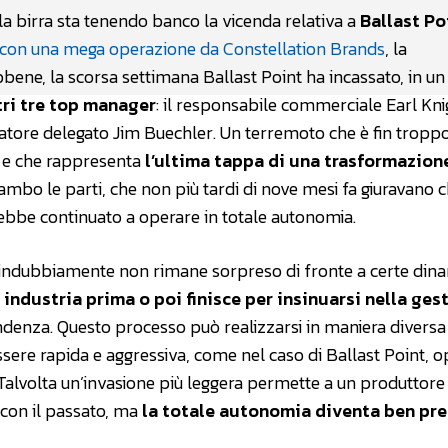
lla birra sta tenendo banco la vicenda relativa a
Ballast Po
to con una mega operazione da Constellation Brands
, la
bene, la scorsa settimana Ballast Point ha incassato, in un
tri tre top manager
: il responsabile commerciale Earl Knight
atore delegato Jim Buechler. Un terremoto che è fin troppo
o e che rappresenta
l’ultima tappa di una trasformazione
di ambo le parti, che non più tardi di nove mesi fa giuravano 
ebbe continuato a operare in totale autonomia.
li, indubbiamente non rimane sorpreso di fronte a certe din
 industria prima o poi finisce per insinuarsi nella ges
ndenza. Questo processo può realizzarsi in maniera diversa
essere rapida e aggressiva, come nel caso di Ballast Point, 
 Talvolta un’invasione più leggera permette a un produttore 
 con il passato, ma
la totale autonomia diventa ben pr