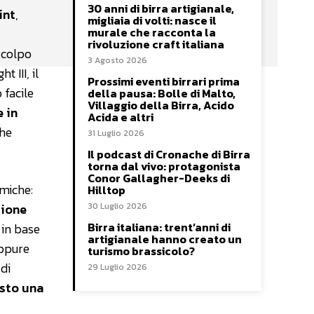
30 anni di birra artigianale,
int
,
migliaia di volti: nasce il
murale che racconta la
rivoluzione craft italiana
 colpo
3 Agosto 2026
 III, il
Prossimi eventi birrari prima
 facile
della pausa: Bolle di Malto,
Villaggio della Birra, Acido
 in
Acida e altri
che
31 Luglio 2026
Il podcast di Cronache di Birra
torna dal vivo: protagonista
Conor Gallagher-Deeks di
amiche:
Hilltop
tione
30 Luglio 2026
Birra italiana: trent’anni di
 in base
artigianale hanno creato un
oppure
turismo brassicolo?
di
29 Luglio 2026
esto una