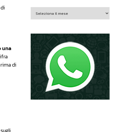
 di
o una
ifra
prima di
sugli