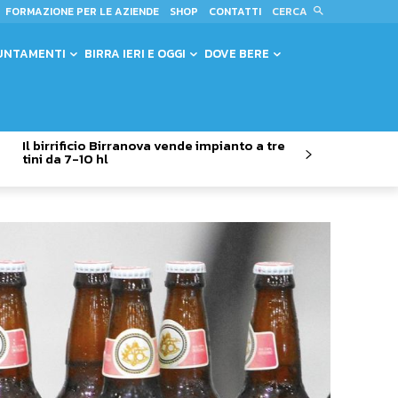
CERCA
FORMAZIONE PER LE AZIENDE
SHOP
CONTATTI
UNTAMENTI
BIRRA IERI E OGGI
DOVE BERE
Il birrificio Birranova vende impianto a tre
tini da 7-10 hl