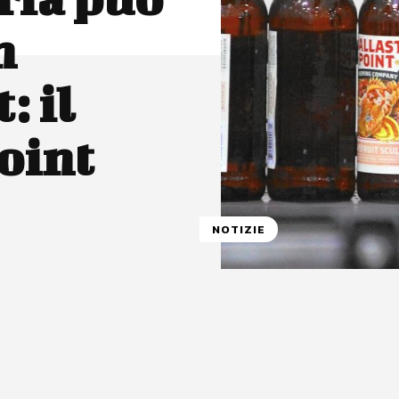
n
: il
oint
NOTIZIE
atsApp
Linkedin
X