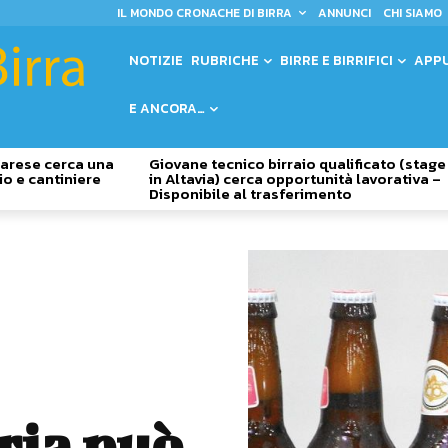
IL MONDO CRONACHE DI BIRRA
ANNUNCI
CHI SIAMO
NOTIZIE
RUBRICHE
BIRRE E BIRRIFICI
APP
E ANCORA…
 Varese cerca una
Giovane tecnico birraio qualificato (stage
io e cantiniere
in Altavia) cerca opportunità lavorativa –
Disponibile al trasferimento
ria può