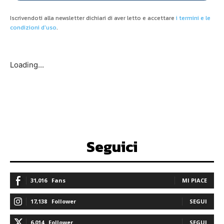
Iscrivendoti alla newsletter dichiari di aver letto e accettare
i termini e le
condizioni d'uso
.
Loading...
Seguici
31,016
Fans
MI PIACE
17,138
Follower
SEGUI
6,014
Follower
SEGUI