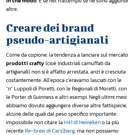
in che modo
. E se nel frattempo se ne sono aggiunte
altre.
Creare dei brand
pseudo-artigianali
Come da copione, la tendenza a lanciare sul mercato
prodotti crafty
(cioè industriali camuffati da
artigianali) non si è affatto arrestata, anzi è cresciuta
costantemente. All’epoca c’eravamo lasciati con le
“n” Luppoli di Poretti, con le Regionali di Moretti, con
le Porter di Guinness e altri esempi. Negli ultimi mesi
abbiamo dovuto aggiungere diverse altre fattispecie,
alcune delle quali dal peso specifico importante:
impossibile non citare la
H41 di Heineken
o la più
recente
Re-brew di Carslberg
, ma non possiamo