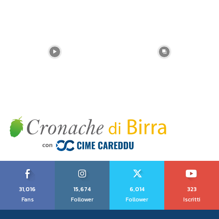
31,016
15,674
6,014
323
Fans
Follower
Follower
Iscritti