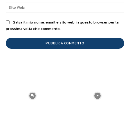
Sit
We
Salva il mio nome, email e sito web in questo browser per la
prossima volta che commento.