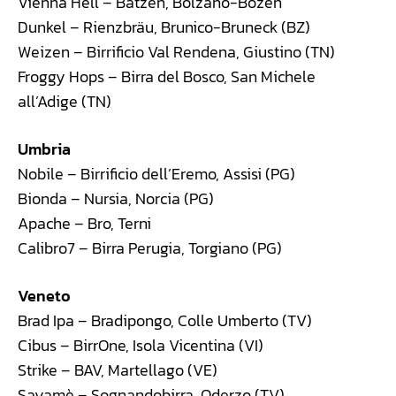
Vienna Hell – Batzen, Bolzano-Bozen
Dunkel – Rienzbräu, Brunico-Bruneck (BZ)
Weizen – Birrificio Val Rendena, Giustino (TN)
Froggy Hops – Birra del Bosco, San Michele
all’Adige (TN)
Umbria
Nobile – Birrificio dell’Eremo, Assisi (PG)
Bionda – Nursia, Norcia (PG)
Apache – Bro, Terni
Calibro7 – Birra Perugia, Torgiano (PG)
Veneto
Brad Ipa – Bradipongo, Colle Umberto (TV)
Cibus – BirrOne, Isola Vicentina (VI)
Strike – BAV, Martellago (VE)
Sayamè – Sognandobirra, Oderzo (TV)