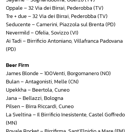
Oppale – 32 Via dei Birrai, Pederobba (TV)
Tre + due – 32 Via dei Birrai, Pederobba (TV)
Seducente – Camerini, Piazzola sul Brenta (PD)
Nevermild – Ofelia, Sovizzo (VI)
Ai Tadi – Birrificio Antoniano, Villafranca Padovana
(PD)
Beer Firm
James Blonde – 100Venti, Borgomanero (NO)
Bulan – Antagonisti, Melle (CN)
Upekkha – Beertola, Cuneo
Jana – Bellazzi, Bologna
Pilsen – Birra Riccardi, Cuneo
La Sveltina – Il Birrificio Inesistente, Castel Goffredo
(MN)
Royale Rocket – Birrifirma, Sant’Elpidio a Mare (FM)