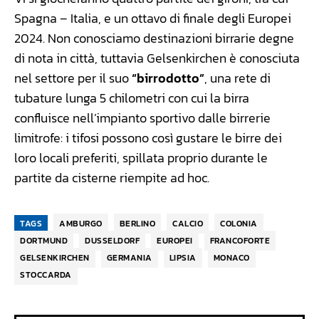
Spagna – Italia, e un ottavo di finale degli Europei
2024. Non conosciamo destinazioni birrarie degne
di nota in città, tuttavia Gelsenkirchen è conosciuta
nel settore per il suo
“birrodotto”
, una rete di
tubature lunga 5 chilometri con cui la birra
confluisce nell’impianto sportivo dalle birrerie
limitrofe: i tifosi possono così gustare le birre dei
loro locali preferiti, spillata proprio durante le
partite da cisterne riempite ad hoc.
TAGS
AMBURGO
BERLINO
CALCIO
COLONIA
DORTMUND
DUSSELDORF
EUROPEI
FRANCOFORTE
GELSENKIRCHEN
GERMANIA
LIPSIA
MONACO
STOCCARDA