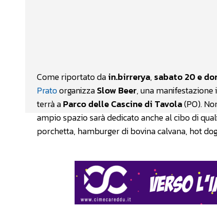
Facebook
Wh
CONDIVIDERE
Come riportato da
in.birrerya
,
sabato 20 e do
Prato
organizza
Slow Beer
, una manifestazione in
terrà a
Parco delle Cascine di Tavola
(PO). Non
ampio spazio sarà dedicato anche al cibo di qual
porchetta, hamburger di bovina calvana, hot dog c