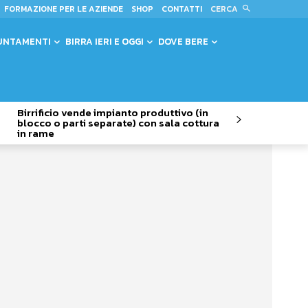
CERCA
FORMAZIONE PER LE AZIENDE
SHOP
CONTATTI
UNTAMENTI
BIRRA IERI E OGGI
DOVE BERE
Birrificio vende impianto produttivo (in
blocco o parti separate) con sala cottura
in rame