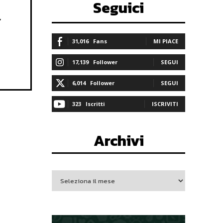
Seguici
,
31,016
Fans
MI PIACE
17,139
Follower
SEGUI
6,014
Follower
SEGUI
323
Iscritti
ISCRIVITI
Archivi