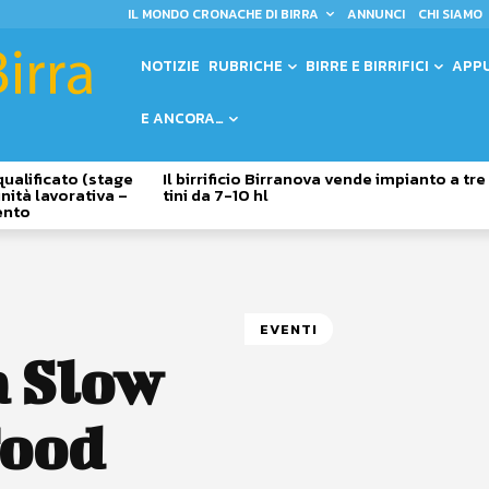
IL MONDO CRONACHE DI BIRRA
ANNUNCI
CHI SIAMO
NOTIZIE
RUBRICHE
BIRRE E BIRRIFICI
APP
E ANCORA…
qualificato (stage
Il birrificio Birranova vende impianto a tre
nità lavorativa –
tini da 7-10 hl
ento
EVENTI
à Slow
Food