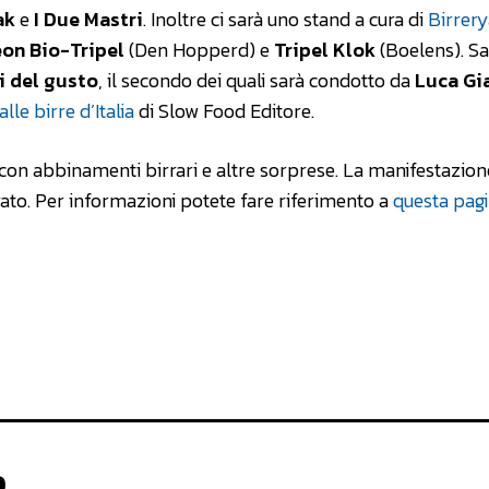
ak
e
I Due Mastri
. Inoltre ci sarà uno stand a cura di
Birrer
on Bio-Tripel
(Den Hopperd) e
Tripel Klok
(Boelens). S
i del gusto
, il secondo dei quali sarà condotto da
Luca Gi
lle birre d’Italia
di Slow Food Editore.
con abbinamenti birrari e altre sorprese. La manifestazio
rato. Per informazioni potete fare riferimento a
questa pag
o