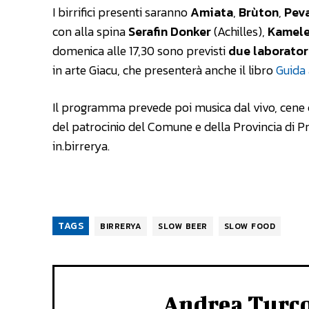
I birrifici presenti saranno
Amiata
,
Brùton
,
Pev
con alla spina
Serafin Donker
(Achilles),
Kamele
domenica alle 17,30 sono previsti
due laborator
in arte Giacu, che presenterà anche il libro
Guida a
Il programma prevede poi musica dal vivo, cene 
del patrocinio del Comune e della Provincia di P
in.birrerya.
TAGS
BIRRERYA
SLOW BEER
SLOW FOOD
Andrea Turc