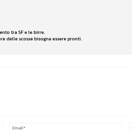
nto tra SF e le birre.
e delle scosse bisogna essere pronti.
Nome:*
Email