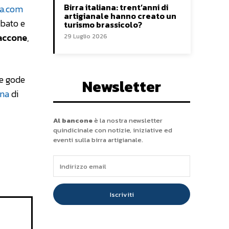
Birra italiana: trent’anni di
ya.com
artigianale hanno creato un
abato e
turismo brassicolo?
accone
,
29 Luglio 2026
ne gode
Newsletter
ina
di
Al bancone
è la nostra newsletter
quindicinale con notizie, iniziative ed
eventi sulla birra artigianale.
Iscriviti