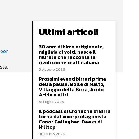
Ultimi articoli
30 anni di birra artigianale,
migliaia di volti: nasce il
murale che racconta la
rivoluzione craft italiana
sta,
3 Agosto 2026
Prossimi eventi birrari prima
della pausa: Bolle di Malto,
Villaggio della Birra, Acido
Acida e altri
31 Luglio 2026
Il podcast di Cronache di Birra
torna dal vivo: protagonista
Conor Gallagher-Deeks di
Hilltop
30 Luglio 2026