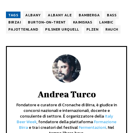
TAGS
ALBANY
ALBANY ALE
BAMBERGA
BASS
BIRZAI
BURTON-ON-TRENT
KAIMISKAS
LAMBIC
PAJOTTENLAND
PILSNER URQUELL
PLZEN
RAUCH
Andrea Turco
Fondatore e curatore di Cronache di Birra, è giudice in
concorsi nazionali e internazionali, docente e
consulente di settore. È organizzatore della
Italy
Beer Week
, fondatore della piattaforma
Formazione
Birra
e tra i creatori del festival
Fermentazioni
. Nel