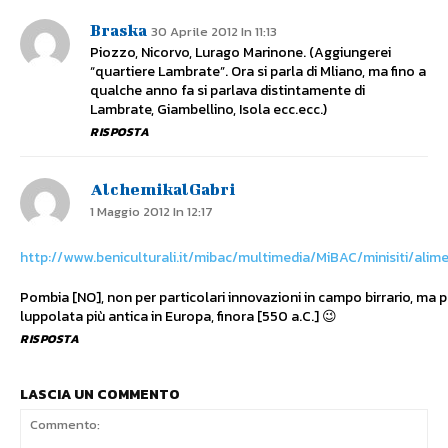
Braska
30 Aprile 2012 In 11:13
Piozzo, Nicorvo, Lurago Marinone. (Aggiungerei
“quartiere Lambrate”. Ora si parla di Mliano, ma fino a
qualche anno fa si parlava distintamente di
Lambrate, Giambellino, Isola ecc.ecc.)
RISPOSTA
AlchemikalGabri
1 Maggio 2012 In 12:17
http://www.beniculturali.it/mibac/multimedia/MiBAC/minisiti/alime
Pombia [NO], non per particolari innovazioni in campo birrario, ma perc
luppolata più antica in Europa, finora [550 a.C.] 😉
RISPOSTA
LASCIA UN COMMENTO