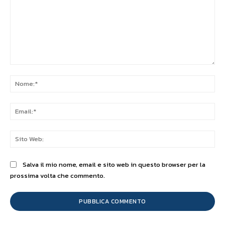
Commento:
No
Ema
Sit
We
Salva il mio nome, email e sito web in questo browser per la
prossima volta che commento.