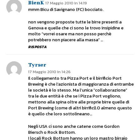
BienK
17 Maggio 2010 In 14:19
mmm Bicu di Savignano (FC) bocciato.
non vengono proposte tutte le birre presenti a
Genova e quelle che ci sono le trovo insipidine e
molto “vorrei osare ma non posso perchè
potrebbero non piacere alla massa” …
RISPOSTA
Tyrser
17 Maggio 2010 In 14:26
Il collegamento tra Pizza Port e il birrificio Port
Brewing è che l’azionista di maggioranza di entrambe
le società è lo stesso. Ma l’unica “collaborazione”
tra le due entità è che se i Pizza Port vogliono,
mettono alla spina oltre alle proprie birre quelle di
Port Brewing (come di altri birrifici).O almeno questo
è quello che loro sottolineano…
Negli USA ci sono anche catene come Gordon
Biersch o Rock Bottom.
I locali Rock Bottom hanno un loro mastro birraio