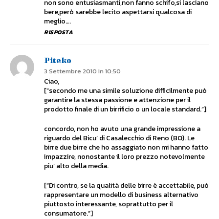
non sono entusiasmanti,non fanno schifo,si lasciano
bere,però sarebbe lecito aspettarsi qualcosa di
meglio….
RISPOSTA
Piteko
3 Settembre 2010 In 10:50
Ciao,
[“secondo me una simile soluzione difficilmente può
garantire la stessa passione e attenzione per il
prodotto finale di un birrificio o un locale standard.”]
concordo, non ho avuto una grande impressione a
riguardo del Bicu’ di Casalecchio di Reno (BO). Le
birre due birre che ho assaggiato non mi hanno fatto
impazzire, nonostante il loro prezzo notevolmente
piu’ alto della media.
[“Di contro, se la qualità delle birre è accettabile, può
rappresentare un modello di business alternativo
piuttosto interessante, soprattutto per il
consumatore.”]