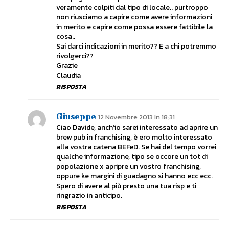
veramente colpiti dal tipo di locale.. purtroppo
non riusciamo a capire come avere informazioni
in merito e capire come possa essere fattibile la
cosa..
Sai darci indicazioni in merito?? E a chi potremmo
rivolgerci??
Grazie
Claudia
RISPOSTA
Giuseppe
12 Novembre 2013 In 18:31
Ciao Davide, anch’io sarei interessato ad aprire un
brew pub in franchising, è ero molto interessato
alla vostra catena BEFeD. Se hai del tempo vorrei
qualche informazione, tipo se occore un tot di
popolazione x apripre un vostro franchising,
oppure ke margini di guadagno si hanno ecc ecc.
Spero di avere al più presto una tua risp e ti
ringrazio in anticipo.
RISPOSTA