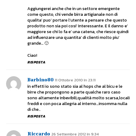
Aggiungerei anche che in un settore emergente
come questo, chi vende birra artigianale non di
qualita’ puo’ portare l’utente a pensare che questo
prodotto non sia poi cosi’ interessante. E il danno e’
maggiore se chi lo fa e’ una catena, che riesce quindi
ad influenzare una quantita’ di clienti molto piu’
grande… 🙂
Ciao!
RISPOSTA
Barbino80
11 Ottobre 2010 In 23:11
in effetti io sono stato sia al hops che al bicu e le
birre che propongono a parte qualche raro caso
sono altamente inbevibili,qualità molto scarsa,locali
freddi e con poca allegria al interno…insomma nulla
di che..
RISPOSTA
Riccardo
26 Settembre 2012 In 9:34