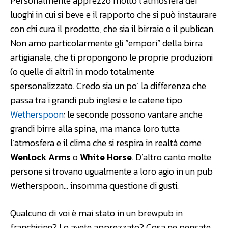
Personalmente apprezzo molto l’atmosfera dei
luoghi in cui si beve e il rapporto che si può instaurare
con chi cura il prodotto, che sia il birraio o il publican.
Non amo particolarmente gli “empori” della birra
artigianale, che ti propongono le proprie produzioni
(o quelle di altri) in modo totalmente
spersonalizzato. Credo sia un po’ la differenza che
passa tra i grandi pub inglesi e le catene tipo
Wetherspoon
: le seconde possono vantare anche
grandi birre alla spina, ma manca loro tutta
l’atmosfera e il clima che si respira in realtà come
Wenlock Arms
o
White Horse
. D’altro canto molte
persone si trovano ugualmente a loro agio in un pub
Wetherspoon… insomma questione di gusti.
Qualcuno di voi è mai stato in un brewpub in
franchising? Lo avete apprezzato? Cosa ne pensate