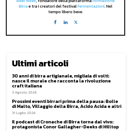
Beer Week
, fondatore della piattaforma
Formazione
Birra
e tra i creatori del festival
Fermentazioni
. Nel
tempo libero beve.
Ultimi articoli
30 anni di birra artigianale, migliaia di volti:
nasce il murale che racconta la rivoluzione
craft italiana
3 Agosto 2026
Prossimi eventi birrari prima della pausa: Bolle
di Malto, Villaggio della Birra, Acido Acida e altri
31 Luglio 2026
Il podcast di Cronache di Birra torna dal vivo:
protagonista Conor Gallagher-Deeks di Hilltop