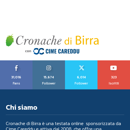
31,016
15,674
6,014
323
Fans
Follower
Follower
Iscritti
Chi siamo
Cronache di Birra è una testata online sponsorizzata da
Cime Careddu e attiva dal 2008, che offre una