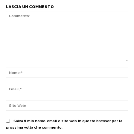
LASCIA UN COMMENTO
Commento:
No
Ema
Sit
We
Salva il mio nome, email e sito web in questo browser per la
prossima volta che commento.