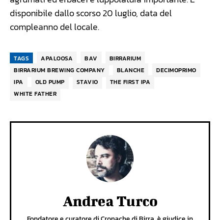
disponibile dallo scorso 20 luglio, data del
compleanno del locale.
TAGS
APALOOSA
BAV
BIRRARIUM
BIRRARIUM BREWING COMPANY
BLANCHE
DECIMOPRIMO
IPA
OLD PUMP
STAVIO
THE FIRST IPA
WHITE FATHER
Andrea Turco
Fondatore e curatore di Cronache di Birra, è giudice in