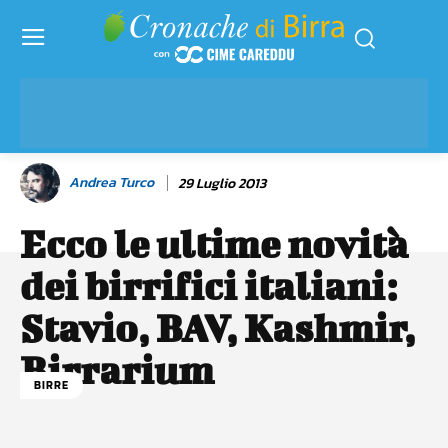
Andrea Turco
29 Luglio 2013
Ecco le ultime novità
dei birrifici italiani:
Stavio, BAV, Kashmir,
Birrarium
BIRRE