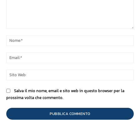
Commento:
No
Ema
Sit
We
Salva il mio nome, email e sito web in questo browser per la
prossima volta che commento.