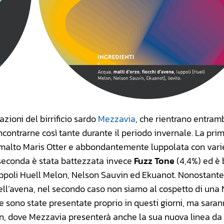
zioni del birrificio sardo
Mezzavia
, che rientrano entram
contrarne così tante durante il periodo invernale. La prim
o malto Maris Otter e abbondantemente luppolata con vari
 seconda è stata battezzata invece
Fuzz Tone
(4,4%) ed è 
uppoli Huell Melon, Nelson Sauvin ed Ekuanot. Nonostante
ell’avena, nel secondo caso non siamo al cospetto di una 
e sono state presentate proprio in questi giorni, ma sara
n, dove Mezzavia presenterà anche la sua nuova linea da 3