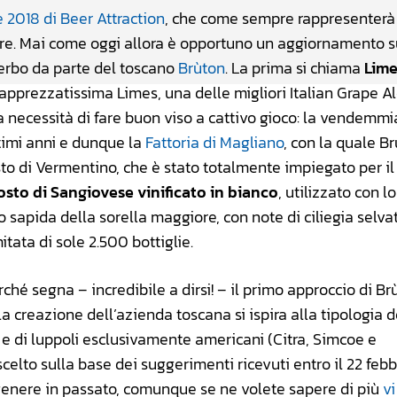
e 2018 di Beer Attraction
, che come sempre rappresenterà
birre. Mai come oggi allora è opportuno un aggiornamento s
serbo da parte del toscano
Brùton
. La prima si chiama
Lime
apprezzatissima Limes, una delle migliori Italian Grape A
la necessità di fare buon viso a cattivo gioco: la vendemmi
ltimi anni e dunque la
Fattoria di Magliano
, con la quale B
sto di Vermentino, che è stato totalmente impiegato per il
sto di Sangiovese vinificato in bianco
, utilizzato con l
o sapida della sorella maggiore, con note di ciliegia selva
itata di sole 2.500 bottiglie.
hé segna – incredibile a dirsi! – il primo approccio di Br
la creazione dell’azienda toscana si ispira alla tipologia d
i e di luppoli esclusivamente americani (Citra, Simcoe e
celto sulla base dei suggerimenti ricevuti entro il 22 febb
genere in passato, comunque se ne volete sapere di più
vi