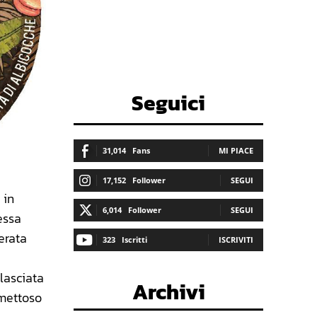
Seguici
31,014
Fans
MI PIACE
17,152
Follower
SEGUI
 in
6,014
Follower
SEGUI
essa
erata
323
Iscritti
ISCRIVITI
lasciata
Archivi
umettoso