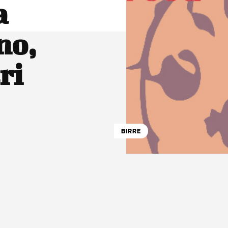
a
no,
ri
BIRRE
atsApp
Linkedin
X