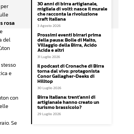
30 anni di birra artigianale,
 per
migliaia di volti: nasce il murale
che racconta la rivoluzione
ulle
craft italiana
s rosa
3 Agosto 2026
le
Prossimi eventi birrari prima
a del
della pausa: Bolle di Malto,
Villaggio della Birra, Acido
rùton
Acida e altri
31 Luglio 2026
o stesso
Il podcast di Cronache di Birra
torna dal vivo: protagonista
tica e
Conor Gallagher-Deeks di
Hilltop
30 Luglio 2026
Birra italiana: trent’anni di
ùton con
artigianale hanno creato un
elle
turismo brassicolo?
29 Luglio 2026
raio. Se