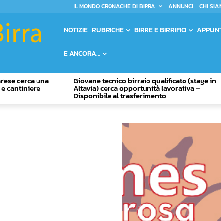
IL MONDO CRONACHE DI BIRRA
ANNUNCI
CHI SIA
NOTIZIE
RUBRICHE
BIRRE E BIRRIFICI
APPUN
E ANCORA…
Varese cerca una
Giovane tecnico birraio qualificato (stage in
o e cantiniere
Altavia) cerca opportunità lavorativa –
Disponibile al trasferimento