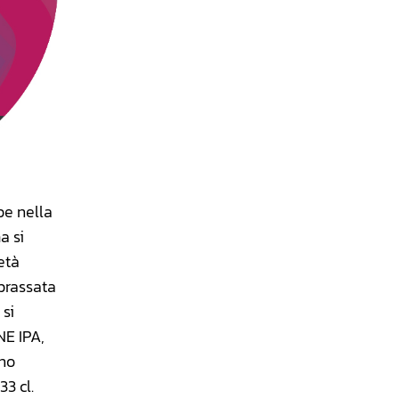
be nella
a si
età
brassata
 si
NE IPA,
nno
3 cl.