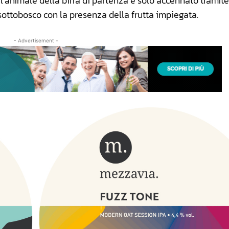
animale della birra di partenza è solo accennato tramite
 sottobosco con la presenza della frutta impiegata.
- Advertisement -