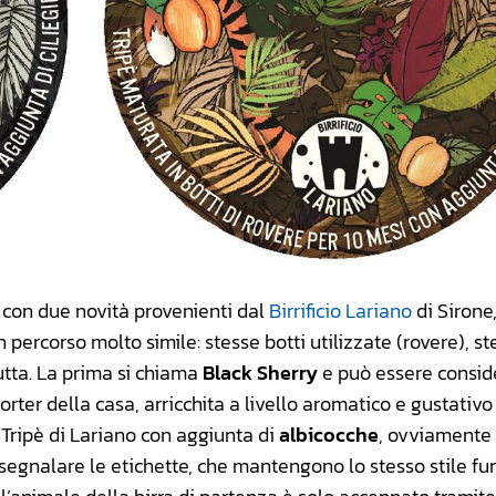
 con due novità provenienti dal
Birrificio Lariano
di Sirone,
percorso molto simile: stesse botti utilizzate (rovere), st
utta. La prima si chiama
Black Sherry
e può essere consid
rter della casa, arricchita a livello aromatico e gustativo
 Tripè di Lariano con aggiunta di
albicocche
, ovviamente 
a segnalare le etichette, che mantengono lo stesso stile f