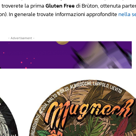
i troverete la prima
Gluten Free
di Brùton, ottenuta part
uton). In generale trovate informazioni approfondite
nella s
- Advertisement -