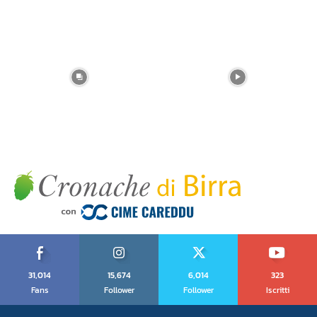
31,014
15,674
6,014
323
Fans
Follower
Follower
Iscritti