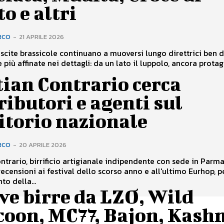
o e altri
RCO
-
21 APRILE 2026
scite brassicole continuano a muoversi lungo direttrici ben de
più affinate nei dettagli: da un lato il luppolo, ancora protago
ian Contrario cerca
ributori e agenti sul
itorio nazionale
RCO
-
20 APRILE 2026
ntrario, birrificio artigianale indipendente con sede in Parm
recensioni ai festival dello scorso anno e all'ultimo Eurhop, p
o della...
ve birre da LZO, Wild
coon, MC77, Bajon, Kash