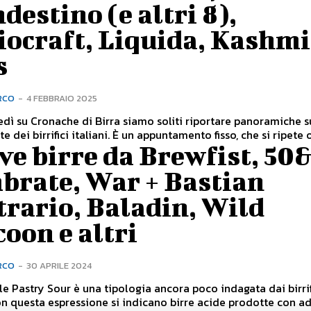
destino (e altri 8),
ocraft, Liquida, Kashmi
s
RCO
-
4 FEBBRAIO 2025
dì su Cronache di Birra siamo soliti riportare panoramiche s
te dei birrifici italiani. È un appuntamento fisso, che si ripete o
e birre da Brewfist, 50
brate, War + Bastian
rario, Baladin, Wild
oon e altri
RCO
-
30 APRILE 2024
le Pastry Sour è una tipologia ancora poco indagata dai birrif
Con questa espressione si indicano birre acide prodotte con a