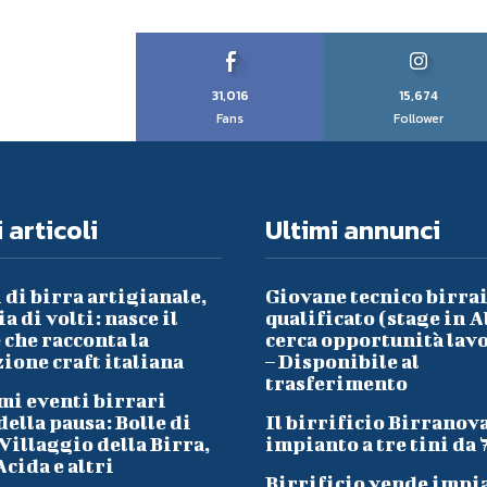
31,016
15,674
Fans
Follower
 articoli
Ultimi annunci
 di birra artigianale,
Giovane tecnico birra
a di volti: nasce il
qualificato (stage in A
che racconta la
cerca opportunità lav
ione craft italiana
– Disponibile al
trasferimento
mi eventi birrari
ella pausa: Bolle di
Il birrificio Birranov
Villaggio della Birra,
impianto a tre tini da 
cida e altri
Birrificio vende impi