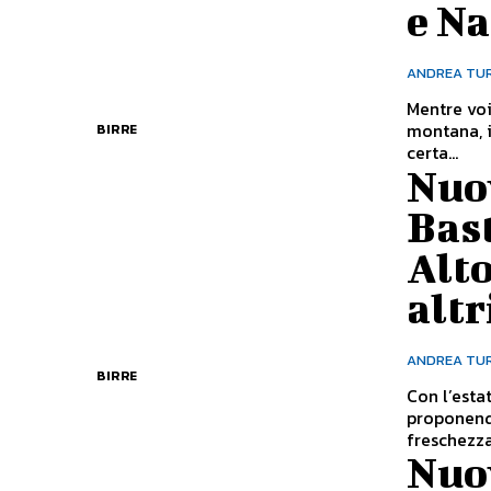
e N
ANDREA TU
Mentre voi
montana, i
BIRRE
certa...
Nuov
Bast
Alto
altr
ANDREA TU
BIRRE
Con l’estat
proponendo
freschezza.
Nuov