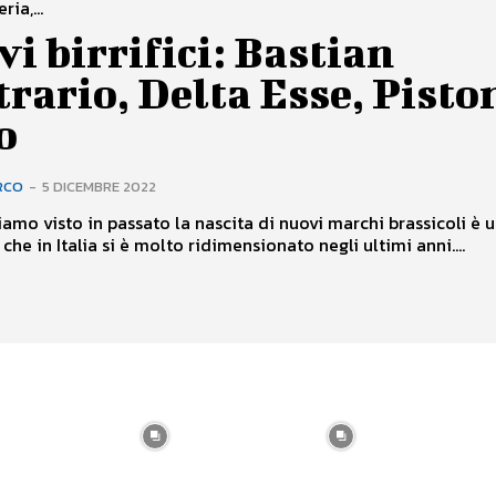
ria,...
i birrifici: Bastian
rario, Delta Esse, Pisto
o
RCO
-
5 DICEMBRE 2022
mo visto in passato la nascita di nuovi marchi brassicoli è 
he in Italia si è molto ridimensionato negli ultimi anni....