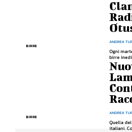
Clan
Radi
Otu
ANDREA TU
BIRRE
Ogni marte
birre inedi
Nuov
Lam
Cont
Racc
ANDREA TU
BIRRE
Quella del
italiani. 