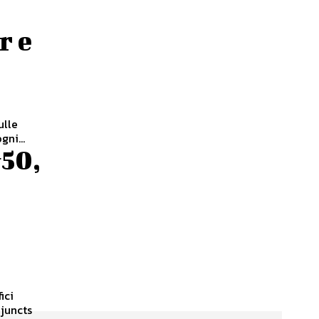
r e
ulle
gni...
&50,
ici
djuncts