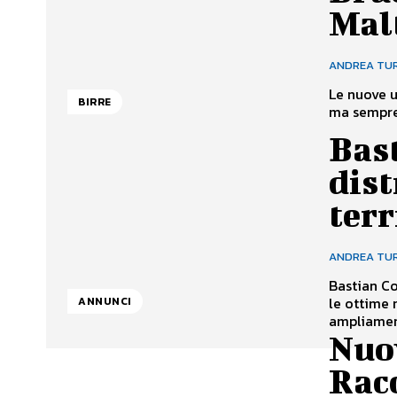
Malt
ANDREA TU
Le nuove u
BIRRE
ma sempre 
Bast
dist
terr
ANDREA TU
Bastian Co
le ottime 
ANNUNCI
ampliament
Nuo
Rac