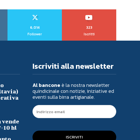
6,014
323
Follower
Iscritti
Iscriviti alla newsletter
Al bancone
è la nostra newsletter
io
quindicinale con notizie, iniziative ed
ltavia)
eventi sulla birra artigianale.
orativa
a vende
7-10 hl
ISCRIVITI
anto