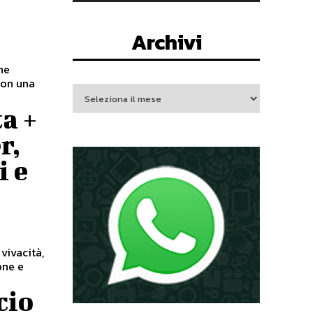
Archivi
ne
 con una
a +
r,
i e
 vivacità,
one e
cio