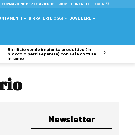
CERCA
FORMAZIONE PER LE AZIENDE
SHOP
CONTATTI
UNTAMENTI
BIRRA IERI E OGGI
DOVE BERE
Birrificio vende impianto produttivo (in
blocco o parti separate) con sala cottura
in rame
rio
Newsletter