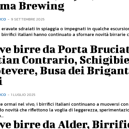
ama Brewing
RCO
-
9 SETTEMBRE 2025
 eravate sdraiati in spiaggia o impegnati in qualche escursio
 birrifici italiani hanno continuato a sfornare novità birrarie
e birre da Porta Bruciat
ian Contrario, Schigibie
tevere, Busa dei Brigant
i
RCO
-
1 LUGLIO 2025
e ormai nel vivo, i birrifici italiani continuano a muoversi con
 novità che riflettono la voglia di leggerezza, sperimentazi
..
e birre da Alder, Birrifi