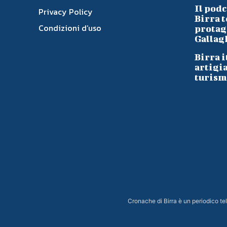
Il podc
Privacy Policy
Birra t
Condizioni d’uso
protag
Gallag
Birra i
artigi
turism
Cronache di Birra è un periodico t