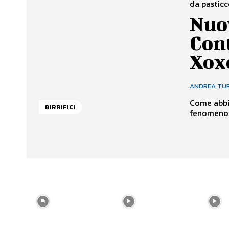
da pasticce
Nuov
Cont
Xox
ANDREA TU
Come abbia
BIRRIFICI
fenomeno c