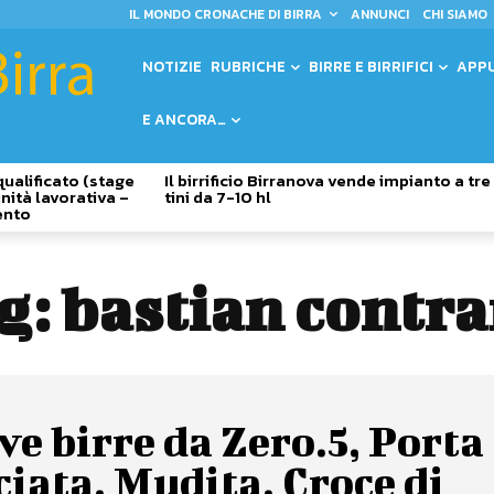
IL MONDO CRONACHE DI BIRRA
ANNUNCI
CHI SIAMO
NOTIZIE
RUBRICHE
BIRRE E BIRRIFICI
APP
E ANCORA…
qualificato (stage
Il birrificio Birranova vende impianto a tre
nità lavorativa –
tini da 7-10 hl
ento
g:
bastian contra
e birre da Zero.5, Porta
iata, Mudita, Croce di