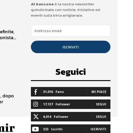
Al bancone
è la nostra newsletter
quindicinale con notizie, iniziative ed
eventi sulla birra artigianale.
finite,
nista...
ISCRIVITI
Seguici
31,016
Fans
MI PIACE
a, dopo
er
17,137
Follower
SEGUI
6,014
Follower
SEGUI
mir
323
Iscritti
ISCRIVITI