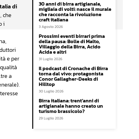
30 anni di birra artigianale,
talia di
migliaia di volti: nasce il murale
che racconta la rivoluzione
e
, che
craft italiana
o i
3 Agosto 2026
Prossimi eventi birrari prima
na,
della pausa: Bolle di Malto,
Villaggio della Birra, Acido
duttori
Acida e altri
ità e per
31 Luglio 2026
 qualità
Il podcast di Cronache di Birra
torna dal vivo: protagonista
ltre a
Conor Gallagher-Deeks di
nerale).
Hilltop
30 Luglio 2026
nteresse
Birra italiana: trent’anni di
artigianale hanno creato un
turismo brassicolo?
29 Luglio 2026