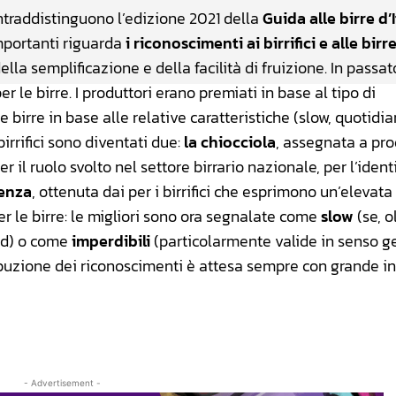
ontraddistinguono l’edizione 2021 della
Guida alle birre d’I
mportanti riguarda
i riconoscimenti ai birrifici e alle birr
lla semplificazione e della facilità di fruizione. In passat
 per le birre. I produttori erano premiati in base al tipo di
le birre in base alle relative caratteristiche (slow, quotidia
birrifici sono diventati due:
la chiocciola
, assegnata a pro
r il ruolo svolto nel settore birrario nazionale, per l’ident
lenza
, ottenuta dai per i birrifici che esprimono un’elevata
r le birre: le migliori sono ora segnalate come
slow
(se, o
ood) o come
imperdibili
(particolarmente valide in senso ge
ibuzione dei riconoscimenti è attesa sempre con grande i
- Advertisement -