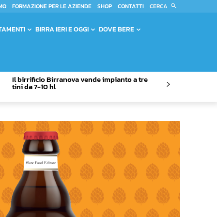
CERCA
MO
FORMAZIONE PER LE AZIENDE
SHOP
CONTATTI
TAMENTI
BIRRA IERI E OGGI
DOVE BERE
Il birrificio Birranova vende impianto a tre
tini da 7-10 hl