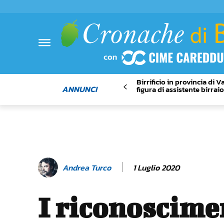
Birrificio in provincia di 
ANNUNCI
figura di assistente birrai
1 Luglio 2020
Andrea Turco
I riconoscime