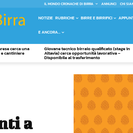
IL MONDO CRONACHE DI BIRRA
ANNUNCI
CHI SIA
NOTIZIE
RUBRICHE
BIRRE E BIRRIFICI
APPUN
E ANCORA…
Varese cerca una
Giovane tecnico birraio qualificato (stage in
o e cantiniere
Altavia) cerca opportunità lavorativa –
Disponibile al trasferimento
nti a