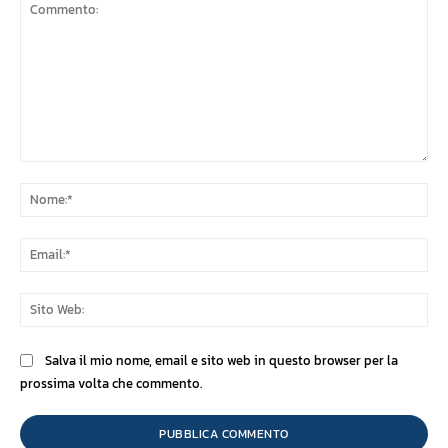
Commento:
No
Ema
Sit
We
Salva il mio nome, email e sito web in questo browser per la
prossima volta che commento.