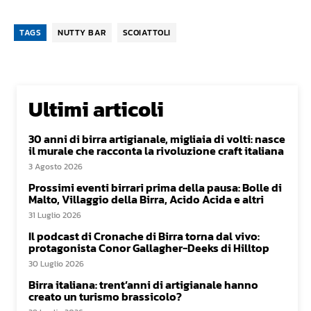
TAGS
NUTTY BAR
SCOIATTOLI
Ultimi articoli
30 anni di birra artigianale, migliaia di volti: nasce
il murale che racconta la rivoluzione craft italiana
3 Agosto 2026
Prossimi eventi birrari prima della pausa: Bolle di
Malto, Villaggio della Birra, Acido Acida e altri
31 Luglio 2026
Il podcast di Cronache di Birra torna dal vivo:
protagonista Conor Gallagher-Deeks di Hilltop
30 Luglio 2026
Birra italiana: trent’anni di artigianale hanno
creato un turismo brassicolo?