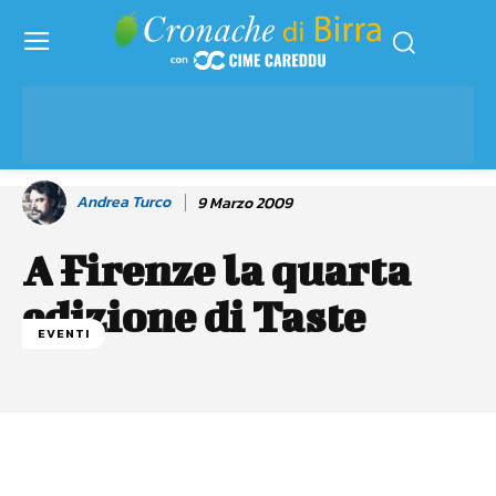
Andrea Turco
9 Marzo 2009
A Firenze la quarta
edizione di Taste
EVENTI
Facebook
WhatsApp
Linkedin