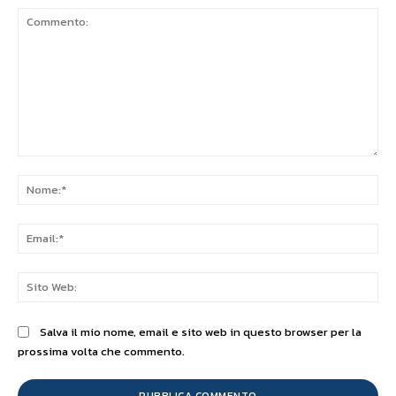
Commento:
No
Ema
Sit
We
Salva il mio nome, email e sito web in questo browser per la
prossima volta che commento.