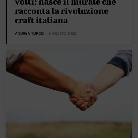
volti: nasce il murale che
racconta la rivoluzione
craft italiana
ANDREA TURCO
-
3 AGOSTO 2026