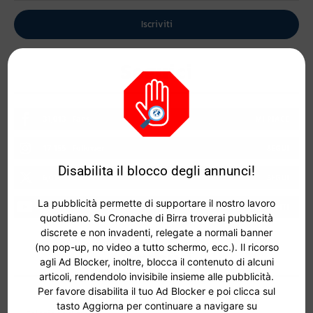
Iscriviti
Seguici
31,013
Fans
MI PIACE
17,155
Follower
SEGUI
Disabilita il blocco degli annunci!
6,014
Follower
SEGUI
La pubblicità permette di supportare il nostro lavoro
323
Iscritti
ISCRIVITI
quotidiano. Su Cronache di Birra troverai pubblicità
discrete e non invadenti, relegate a normali banner
(no pop-up, no video a tutto schermo, ecc.). Il ricorso
Archivi
agli Ad Blocker, inoltre, blocca il contenuto di alcuni
articoli, rendendolo invisibile insieme alle pubblicità.
Per favore disabilita il tuo Ad Blocker e poi clicca sul
tasto Aggiorna per continuare a navigare su