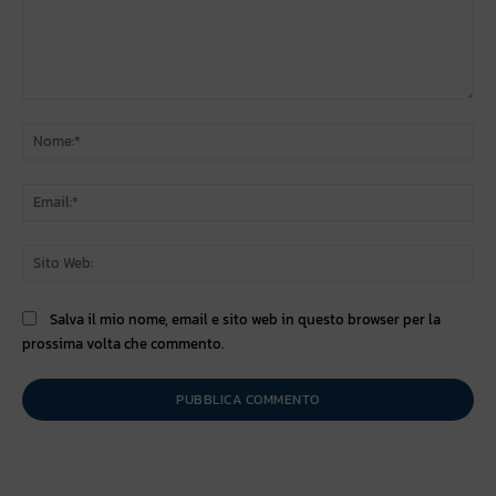
Commento:
No
Ema
Sit
We
Salva il mio nome, email e sito web in questo browser per la
prossima volta che commento.