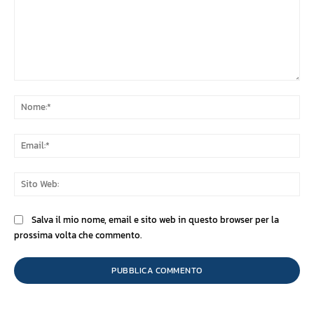
Commento:
No
Ema
Sit
We
Salva il mio nome, email e sito web in questo browser per la
prossima volta che commento.