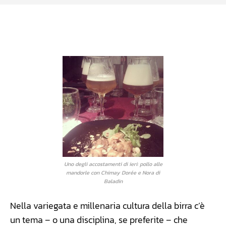
Facebook
WhatsApp
Linkedin
X
Uno degli accostamenti di ieri: pollo alle
mandorle con Chimay Dorée e Nora di
Baladin
Nella variegata e millenaria cultura della birra c’è
un tema – o una disciplina, se preferite – che