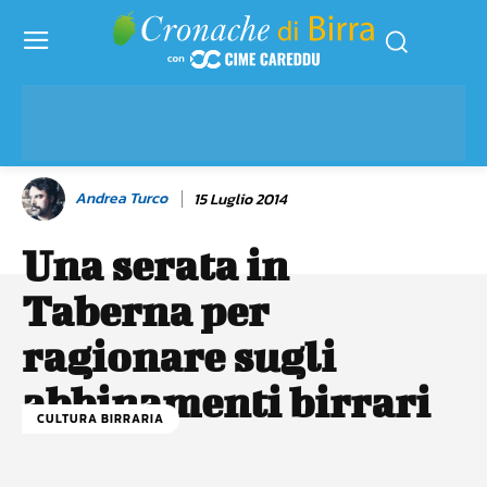
Andrea Turco
15 Luglio 2014
Una serata in
Taberna per
ragionare sugli
abbinamenti birrari
CULTURA BIRRARIA