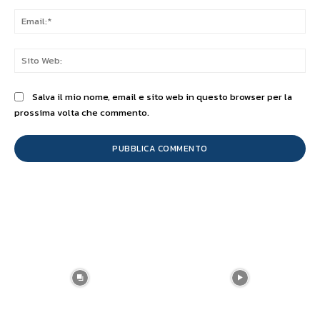
Ema
Sit
We
Salva il mio nome, email e sito web in questo browser per la
prossima volta che commento.