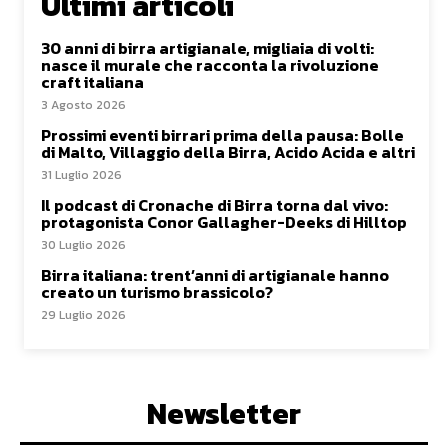
Ultimi articoli
30 anni di birra artigianale, migliaia di volti:
nasce il murale che racconta la rivoluzione
craft italiana
3 Agosto 2026
Prossimi eventi birrari prima della pausa: Bolle
di Malto, Villaggio della Birra, Acido Acida e altri
31 Luglio 2026
Il podcast di Cronache di Birra torna dal vivo:
protagonista Conor Gallagher-Deeks di Hilltop
30 Luglio 2026
Birra italiana: trent’anni di artigianale hanno
creato un turismo brassicolo?
29 Luglio 2026
Newsletter