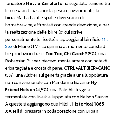
fondatore
Mattia Zanellato
ha sugellato l’unione tra
le due grandi passioni: la pesca e, ovviamente, la
birra. Mattia ha alle spalle diversi anni di
homebrewing, affrontati con grande devozione, e per
la realizzazione delle birre (di cui scrive
personalmente le ricette) si appoggia al birrificio
Mr.
Sez
di Miane (TV). La gamma al momento consta di
tre produzioni base:
Toc Toc, Chi Czech?
(5%), una
Bohemian Pilsner piacevolmente amara con note di
erba tagliata e crosta di pane;
CTRL+ALTBIER+CANC
(5%), una Altbier sui generis grazie a una luppolatura
non convenzionale con Mandarina Bavaria;
My
Friend Nelson
(4,5%), una Pale Ale leggera
fermentata con Kveik e luppolata con Nelson Sauvin.
A queste si aggiungono due Mild: l’
Historical 1865
XX Mild
, brassata in collaborazione con Urban