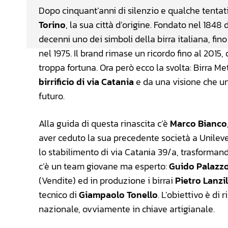
Dopo cinquant’anni di silenzio e qualche tentati
Torino
, la sua città d’origine. Fondato nel 1848
decenni uno dei simboli della birra italiana, fi
nel 1975. Il brand rimase un ricordo fino al 201
troppa fortuna. Ora però ecco la svolta: Birra M
birrificio di via Catania
e da una visione che un
futuro.
Alla guida di questa rinascita c’è
Marco Bianco
aver ceduto la sua precedente società a Unilever
lo stabilimento di via Catania 39/a, trasformand
c’è un team giovane ma esperto:
Guido Palazz
(Vendite) ed in produzione i birrai
Pietro Lanzi
tecnico di
Giampaolo Tonello
. L’obiettivo è di
nazionale, ovviamente in chiave artigianale.