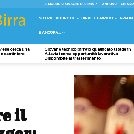
IL MONDO CRONACHE DI BIRRA
ANNUNCI
CHI SIA
NOTIZIE
RUBRICHE
BIRRE E BIRRIFICI
APPUN
E ANCORA…
Varese cerca una
Giovane tecnico birraio qualificato (stage in
o e cantiniere
Altavia) cerca opportunità lavorativa –
Disponibile al trasferimento
e il
zger: