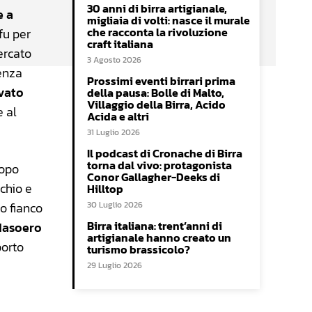
30 anni di birra artigianale,
e a
migliaia di volti: nasce il murale
che racconta la rivoluzione
fu per
craft italiana
ercato
3 Agosto 2026
senza
Prossimi eventi birrari prima
vato
della pausa: Bolle di Malto,
Villaggio della Birra, Acido
e al
Acida e altri
31 Luglio 2026
Il podcast di Cronache di Birra
torna dal vivo: protagonista
dopo
Conor Gallagher-Deeks di
rchio e
Hilltop
o fianco
30 Luglio 2026
Birra italiana: trent’anni di
Masoero
artigianale hanno creato un
porto
turismo brassicolo?
29 Luglio 2026