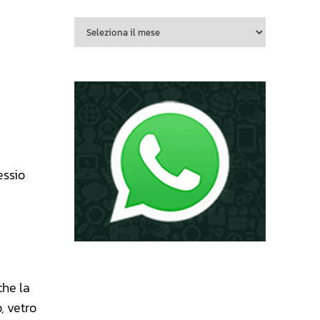
essio
che la
, vetro