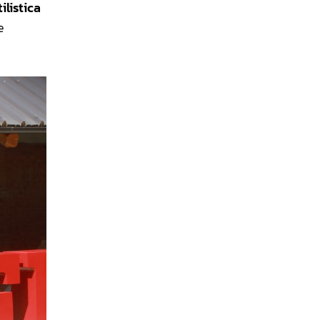
ilistica
e