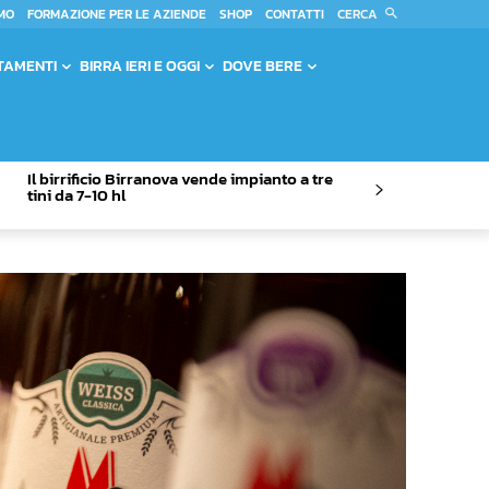
CERCA
MO
FORMAZIONE PER LE AZIENDE
SHOP
CONTATTI
TAMENTI
BIRRA IERI E OGGI
DOVE BERE
Il birrificio Birranova vende impianto a tre
tini da 7-10 hl