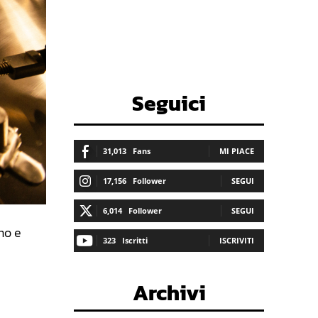
Seguici
31,013
Fans
MI PIACE
17,156
Follower
SEGUI
6,014
Follower
SEGUI
mo e
323
Iscritti
ISCRIVITI
Archivi