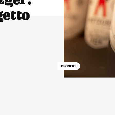
getto
BIRRIFICI
atsApp
Linkedin
X