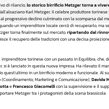
vo di rilancio,
lo storico birrificio Metzger torna a viver
 dall’alsaziano Karl Metzger, il celebre produttore torinese 
no al progressivo declino culminato con la scomparsa dal m
5, quando un imprenditore locale cercò di recuperarlo, ma 
etzger torna finalmente sul mercato,
ripartendo dal rinno
isce il recupero delle tradizioni con una decisa proiezion
, imprenditore torinese con un passato in Equilibra, che, 
, si è lanciato in questa nuova impresa. Ha rilevato il ma
o quest’ultimo in un birrificio moderno e funzionale. Al su
o
(Coordinamento, Marketing e Comunicazione),
Davide 
lotta
e
Francesco Giacomelli
con la supervisione e il sup
 riportare Metzger tra i protagonisti della scena brassicola