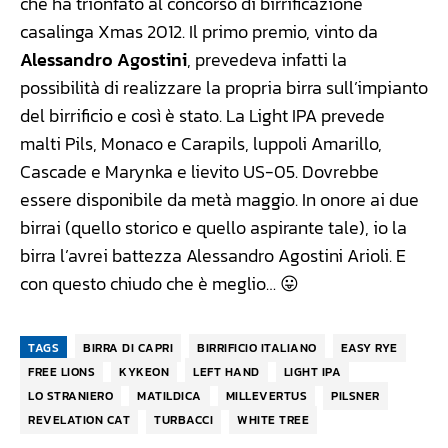
che ha trionfato al concorso di birrificazione
casalinga Xmas 2012. Il primo premio, vinto da
Alessandro Agostini
, prevedeva infatti la
possibilità di realizzare la propria birra sull’impianto
del birrificio e così è stato. La Light IPA prevede
malti Pils, Monaco e Carapils, luppoli Amarillo,
Cascade e Marynka e lievito US-05. Dovrebbe
essere disponibile da metà maggio. In onore ai due
birrai (quello storico e quello aspirante tale), io la
birra l’avrei battezza Alessandro Agostini Arioli. E
con questo chiudo che è meglio… 😛
TAGS
BIRRA DI CAPRI
BIRRIFICIO ITALIANO
EASY RYE
FREE LIONS
KYKEON
LEFT HAND
LIGHT IPA
LO STRANIERO
MATILDICA
MILLEVERTUS
PILSNER
REVELATION CAT
TURBACCI
WHITE TREE