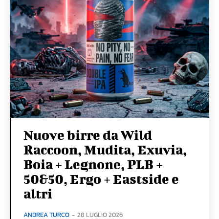
Nuove birre da Wild
Raccoon, Mudita, Exuvia,
Boia + Legnone, PLB +
50&50, Ergo + Eastside e
altri
ANDREA TURCO
-
28 LUGLIO 2026