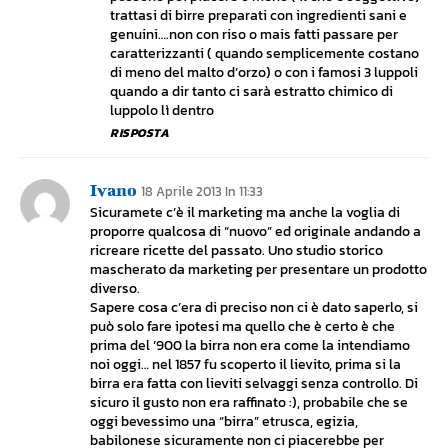
trattasi di birre preparati con ingredienti sani e
genuini….non con riso o mais fatti passare per
caratterizzanti ( quando semplicemente costano
di meno del malto d’orzo) o con i famosi 3 luppoli
quando a dir tanto ci sarà estratto chimico di
luppolo lì dentro
RISPOSTA
Ivano
18 Aprile 2013 In 11:33
Sicuramete c’è il marketing ma anche la voglia di
proporre qualcosa di “nuovo” ed originale andando a
ricreare ricette del passato. Uno studio storico
mascherato da marketing per presentare un prodotto
diverso.
Sapere cosa c’era di preciso non ci è dato saperlo, si
può solo fare ipotesi ma quello che è certo è che
prima del ‘900 la birra non era come la intendiamo
noi oggi… nel 1857 fu scoperto il lievito, prima si la
birra era fatta con lieviti selvaggi senza controllo. Di
sicuro il gusto non era raffinato :), probabile che se
oggi bevessimo una “birra” etrusca, egizia,
babilonese sicuramente non ci piacerebbe per