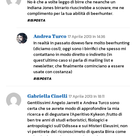
No è che a volte leggo di birre che neanche un
Indiana Jones birrario riuscirebbe a scovare, me ne
complimento per la tua abilità di beerhunter.
RISPOSTA
Andrea Turco
17 Aprile 2013 In 14:36
In realtà in passato dovevo fare molto beerhunting
(diciamo così), oggi sono i birrifici che spesso mi
contattano in modo diretto o indiretto (in
quest’ultimo caso si parla di mailing list e
newsletter, che finalmente cominciano a essere
usate con costanza)
RISPOSTA
Gabriella Cinelli
17 Aprile 2013 In 18:11
Gentilissimi Angelo Jarrett e Andrea Turco sono
certa che se avrete modo di approfondire la mia
ricerca e di degustare l’Aperitivo Kykeon ,frutto di
ben tre anni di studi erboristici, filologici e
antropologici sull’Odissea e sui Misteri Eleusini, non
vi pentirete del riconoscimeto di questa Birra come