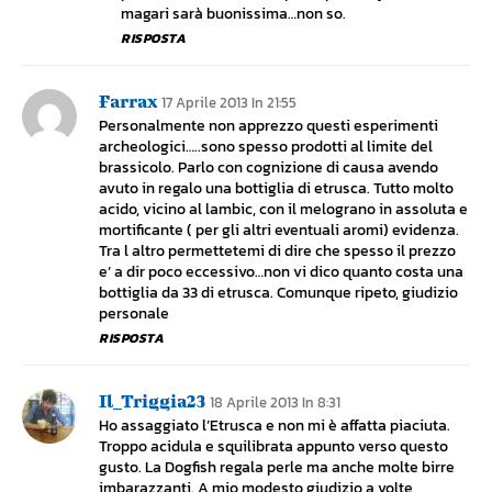
magari sarà buonissima…non so.
RISPOSTA
Farrax
17 Aprile 2013 In 21:55
Personalmente non apprezzo questi esperimenti
archeologici…..sono spesso prodotti al limite del
brassicolo. Parlo con cognizione di causa avendo
avuto in regalo una bottiglia di etrusca. Tutto molto
acido, vicino al lambic, con il melograno in assoluta e
mortificante ( per gli altri eventuali aromi) evidenza.
Tra l altro permettetemi di dire che spesso il prezzo
e’ a dir poco eccessivo…non vi dico quanto costa una
bottiglia da 33 di etrusca. Comunque ripeto, giudizio
personale
RISPOSTA
Il_Triggia23
18 Aprile 2013 In 8:31
Ho assaggiato l’Etrusca e non mi è affatta piaciuta.
Troppo acidula e squilibrata appunto verso questo
gusto. La Dogfish regala perle ma anche molte birre
imbarazzanti. A mio modesto giudizio a volte