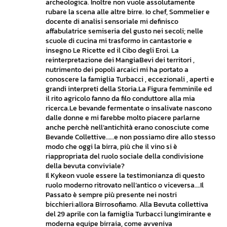
archeologica. Inoltre non vuole assolutamente
rubare la scena alle altre birre. Io chef, Sommelier e
docente di analisi sensoriale mi definisco
affabulatrice semiseria del gusto nei secoli; nelle
scuole di cucina mi trasformo in cantastorie e
insegno Le Ricette ed il Cibo degli Eroi. La
reinterpretazione dei MangiaBevi dei territori ,
nutrimento dei popoli arcaici mi ha portato a
conoscere la famiglia Turbacci , eccezionali , aperti e
grandi interpreti della Storia.La Figura femminile ed
il rito agricolo fanno da filo conduttore alla mia
ricerca.Le bevande fermentate o insalivate nascono
dalle donne e mi farebbe molto piacere parlarne
anche perchè nell’antichità erano conosciute come
Bevande Collettive……e non possiamo dire allo stesso
modo che oggi la birra, più che il vino si è
riappropriata del ruolo sociale della condivisione
della bevuta conviviale?
Il Kykeon vuole essere la testimonianza di questo
ruolo moderno ritrovato nell’antico o viceversa….Il
Passato è sempre più presente nei nostri
bicchieri:allora Birrosofiamo. Alla Bevuta collettiva
del 29 aprile con la famiglia Turbacci lungimirante e
moderna equipe birraia, come avveniva