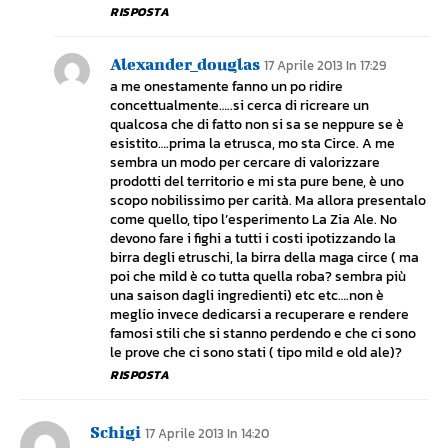
RISPOSTA
Alexander_douglas
17 Aprile 2013 In 17:29
a me onestamente fanno un po ridire
concettualmente…..si cerca di ricreare un
qualcosa che di fatto non si sa se neppure se è
esistito….prima la etrusca, mo sta Circe. A me
sembra un modo per cercare di valorizzare
prodotti del territorio e mi sta pure bene, è uno
scopo nobilissimo per carità. Ma allora presentalo
come quello, tipo l’esperimento La Zia Ale. No
devono fare i fighi a tutti i costi ipotizzando la
birra degli etruschi, la birra della maga circe ( ma
poi che mild è co tutta quella roba? sembra più
una saison dagli ingredienti) etc etc….non è
meglio invece dedicarsi a recuperare e rendere
famosi stili che si stanno perdendo e che ci sono
le prove che ci sono stati ( tipo mild e old ale)?
RISPOSTA
Schigi
17 Aprile 2013 In 14:20