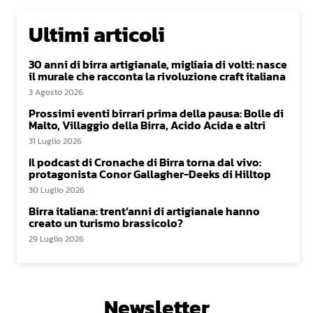
Ultimi articoli
30 anni di birra artigianale, migliaia di volti: nasce
il murale che racconta la rivoluzione craft italiana
3 Agosto 2026
Prossimi eventi birrari prima della pausa: Bolle di
Malto, Villaggio della Birra, Acido Acida e altri
31 Luglio 2026
Il podcast di Cronache di Birra torna dal vivo:
protagonista Conor Gallagher-Deeks di Hilltop
30 Luglio 2026
Birra italiana: trent’anni di artigianale hanno
creato un turismo brassicolo?
29 Luglio 2026
Newsletter