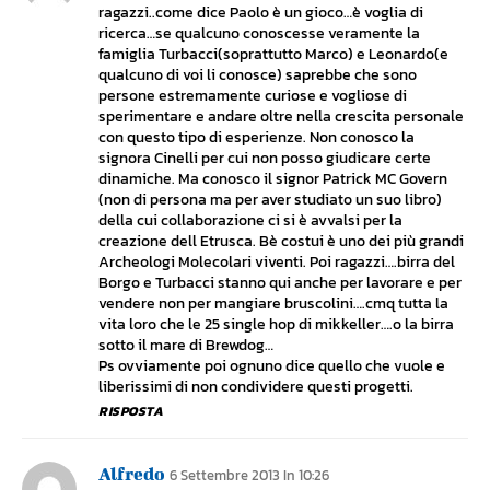
ragazzi..come dice Paolo è un gioco…è voglia di
ricerca…se qualcuno conoscesse veramente la
famiglia Turbacci(soprattutto Marco) e Leonardo(e
qualcuno di voi li conosce) saprebbe che sono
persone estremamente curiose e vogliose di
sperimentare e andare oltre nella crescita personale
con questo tipo di esperienze. Non conosco la
signora Cinelli per cui non posso giudicare certe
dinamiche. Ma conosco il signor Patrick MC Govern
(non di persona ma per aver studiato un suo libro)
della cui collaborazione ci si è avvalsi per la
creazione dell Etrusca. Bè costui è uno dei più grandi
Archeologi Molecolari viventi. Poi ragazzi….birra del
Borgo e Turbacci stanno qui anche per lavorare e per
vendere non per mangiare bruscolini….cmq tutta la
vita loro che le 25 single hop di mikkeller….o la birra
sotto il mare di Brewdog…
Ps ovviamente poi ognuno dice quello che vuole e
liberissimi di non condividere questi progetti.
RISPOSTA
Alfredo
6 Settembre 2013 In 10:26