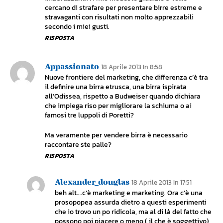
cercano di strafare per presentare birre estreme e
stravaganti con risultati non molto apprezzabili
secondo i miei gusti.
RISPOSTA
Appassionato
18 Aprile 2013 In 8:58
Nuove frontiere del marketing, che differenza c’è tra
il definire una birra etrusca, una birra ispirata
all’Odissea, rispetto a Budweiser quando dichiara
che impiega riso per migliorare la schiuma o ai
famosi tre luppoli di Poretti?
Ma veramente per vendere birra è necessario
raccontare ste palle?
RISPOSTA
Alexander_douglas
18 Aprile 2013 In 17:51
beh alt….c’è marketing e marketing. Ora c’è una
prosopopea assurda dietro a questi esperimenti
che io trovo un po ridicola, ma al di là del fatto che
possono poi piacere o meno ( il che è soggettivo)