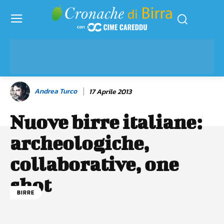
Andrea Turco
17 Aprile 2013
Nuove birre italiane:
archeologiche,
collaborative, one
shot
BIRRE