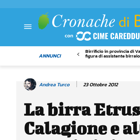
Birrificio in provincia di 
ANNUNCI
figura di assistente birrai
23 Ottobre 2012
Andrea Turco
La birra Etru
Calagione e al