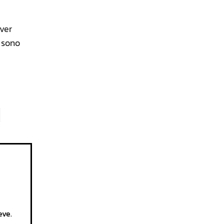
ver
i sono
eve.