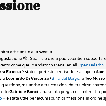
essione
atsApp
Linkedin
X
birra artigianale è la sveglia
egustazione 😛 . Sacrificio che si può volentieri sopportar
evento come quello andato in scena ieri all’
Open Baladin
.
rra Etrusca
è stato il pretesto per rivedere all’opera
Sam
e a
Leonardo Di Vincenzo
(
Birra del Borgo
) e
Teo Musso
questione, ma anche altre creazioni dei tre birrai, introd
certo
Gabriele Bonci
. Una serata pregna di contenuti, qui
o
– è stata utile per alcuni spunti di riflessione in ordine s