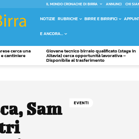
IL MONDO CRONACHE DI BIRRA
ANNUNCI
CHI SIA
NOTIZIE
RUBRICHE
BIRRE E BIRRIFICI
APPUN
E ANCORA…
Varese cerca una
Giovane tecnico birraio qualificato (stage in
o e cantiniere
Altavia) cerca opportunità lavorativa –
Disponibile al trasferimento
sca, Sam
EVENTI
tri