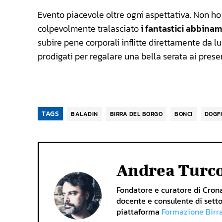
Evento piacevole oltre ogni aspettativa. Non ho s
colpevolmente tralasciato
i fantastici abbinam
subire pene corporali inflitte direttamente da lui 
prodigati per regalare una bella serata ai presen
TAGS
BALADIN
BIRRA DEL BORGO
BONCI
DOGF
Andrea Turc
Fondatore e curatore di Cronac
docente e consulente di setto
piattaforma
Formazione Birr