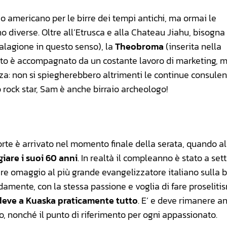
io americano per le birre dei tempi antichi, ma ormai le
o diverse. Oltre all’Etrusca e alla Chateau Jiahu, bisogna 
lagione in questo senso), la
Theobroma
(inserita nella
tutto è accompagnato da un costante lavoro di marketing, m
nza: non si spiegherebbero altrimenti le continue consule
o rock star, Sam è anche birraio archeologo!
 forte è arrivato nel momento finale della serata, quando a
iare i suoi 60 anni
. In realtà il compleanno è stato a se
e omaggio al più grande evangelizzatore italiano sulla b
damente, con la stessa passione e voglia di fare proseliti
 deve a Kuaska praticamente tutto
. E’ e deve rimanere a
ero, nonché il punto di riferimento per ogni appassionato.