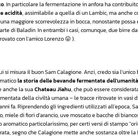
to
. In particolare la fermentazione in anfora ha contribuit
e acidità
, assimilabile a quella di un Lambic, ma anche c
in una maggiore scorrevolezza in bocca, nonostante possa
arte di Baladin. In entrambi i casi, comunque, due birre d
vato con l’amico Lorenzo 😛 ).
ui si misura il buon Sam Calagione. Anzi, credo sia l’unico 
ematico
la storia delle bevande fermentate dell’umanit
e anche la sua
Chateau Jiahu
, che può essere considerat
mentata della civiltà umana – le tracce ritrovate in vasi d
anni fa. Riprendendo gli ingredienti utilizzati all’epoca, 
so, miele di fiori d’arancio, uve moscato e bacche di biancos
 aromatico particolarissimo, per certi versi di stampo “ori
serata, segno che Calagione mette anche sostanza oltre la 