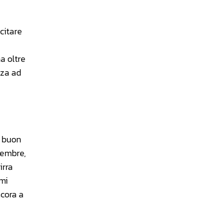
citare
a oltre
nza ad
l buon
ttembre,
irra
smi
ncora a