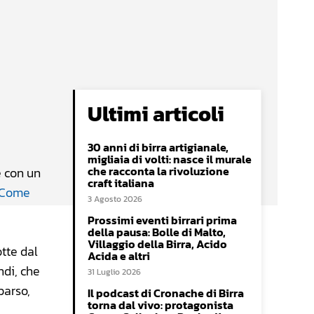
Ultimi articoli
30 anni di birra artigianale,
migliaia di volti: nasce il murale
che racconta la rivoluzione
e con un
craft italiana
Come
3 Agosto 2026
Prossimi eventi birrari prima
della pausa: Bolle di Malto,
Villaggio della Birra, Acido
otte dal
Acida e altri
ndi, che
31 Luglio 2026
parso,
Il podcast di Cronache di Birra
torna dal vivo: protagonista