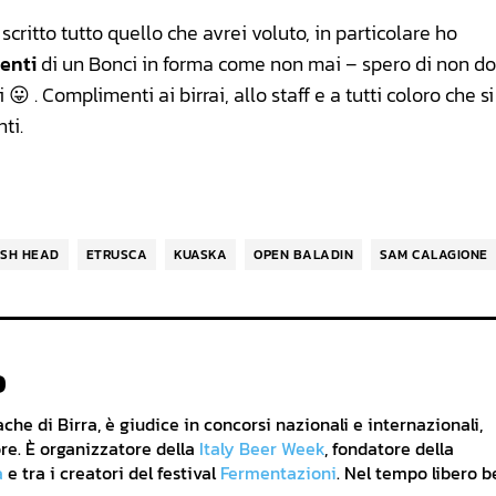
critto tutto quello che avrei voluto, in particolare ho
enti
di un Bonci in forma come non mai – spero di non do
😛 . Complimenti ai birrai, allo staff e a tutti coloro che s
ti.
ISH HEAD
ETRUSCA
KUASKA
OPEN BALADIN
SAM CALAGIONE
o
he di Birra, è giudice in concorsi nazionali e internazionali,
re. È organizzatore della
Italy Beer Week
, fondatore della
a
e tra i creatori del festival
Fermentazioni
. Nel tempo libero b