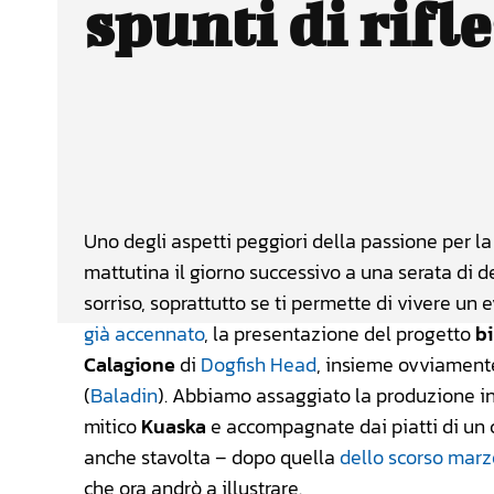
spunti di rifl
Facebook
Wh
CONDIVIDERE
Uno degli aspetti peggiori della passione per la 
mattutina il giorno successivo a una serata di d
sorriso, soprattutto se ti permette di vivere un 
già accennato
, la presentazione del progetto
bi
Calagione
di
Dogfish Head
, insieme ovviament
(
Baladin
). Abbiamo assaggiato la produzione in 
mitico
Kuaska
e accompagnate dai piatti di un 
anche stavolta – dopo quella
dello scorso marz
che ora andrò a illustrare.