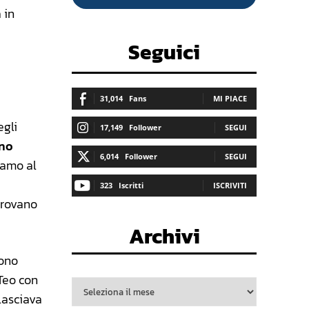
 in
Seguici
31,014
Fans
MI PIACE
egli
17,149
Follower
SEGUI
ano
6,014
Follower
SEGUI
iamo al
323
Iscritti
ISCRIVITI
itrovano
Archivi
sono
 Teo con
lasciava