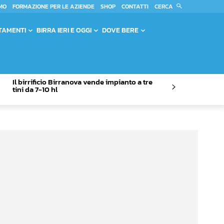
CERCA
MO
FORMAZIONE PER LE AZIENDE
SHOP
CONTATTI
TAMENTI
BIRRA IERI E OGGI
DOVE BERE
Il birrificio Birranova vende impianto a tre
tini da 7-10 hl