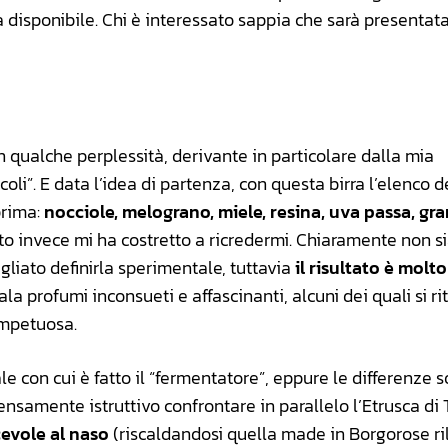
disponibile. Chi è interessato sappia che sarà presentata
n qualche perplessità, derivante in particolare dalla mia
coli”. E data l’idea di partenza, con questa birra l’elenco d
rima:
nocciole, melograno, miele, resina, uva passa, gr
ltato invece mi ha costretto a ricredermi. Chiaramente non s
agliato definirla sperimentale, tuttavia
il risultato è molto
gala profumi inconsueti e affascinanti, alcuni dei quali si r
impetuosa.
le con cui è fatto il “fermentatore”, eppure le differenze 
nsamente istruttivo confrontare in parallelo l’Etrusca di
evole al naso
(riscaldandosi quella made in Borgorose ri