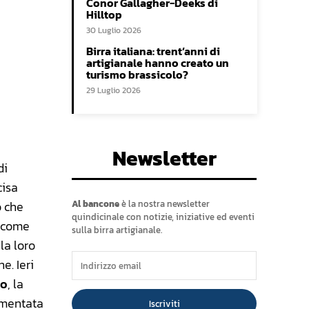
Conor Gallagher-Deeks di
Hilltop
30 Luglio 2026
Birra italiana: trent’anni di
artigianale hanno creato un
turismo brassicolo?
29 Luglio 2026
Newsletter
di
cisa
ò che
Al bancone
è la nostra newsletter
quindicinale con notizie, iniziative ed eventi
 come
sulla birra artigianale.
la loro
e. Ieri
no
, la
rmentata
Iscriviti