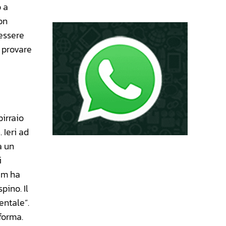
o a
on
 essere
a provare
birraio
à
. Ieri ad
a un
i
Sam ha
pino. Il
entale”.
forma.