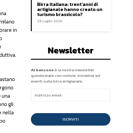
Birra italiana: trent’anni di
artigianale hanno creato un
una
turismo brassicolo?
imilano
29 Luglio 2026
vorare in
o
è
Newsletter
duttiva.
Al bancone
è la nostra newsletter
quindicinale con notizie, iniziative ed
castano
eventi sulla birra artigianale.
ergono
e una
no gli
e nella
ISCRIVITI
ppo