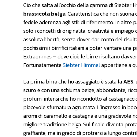
Ciò che salta all’occhio della gamma di Siebter 
brassicola belga
. Caratteristica che non suona c
fedele aderenza agli stili di riferimento. In altr
solo i concetti di originalità, creatività e impiego 
assoluta libertà, senza dover dar conto del risul
pochissimi i birrifici italiani a poter vantare un
Extraomnes – dove cioè le birre risultano davvero a
Fortunatamente
Siebter Himmel
appartiene a qu
La prima birra che ho assaggiato è stata la
AES
,
scuro e con una schiuma beige, abbondante, ricc
profumi intensi che ho ricondotto al castagnaccio,
piacevole sfumatura agrumata. L’ingresso in bocc
aromi di caramello e castagna e una gradevole not
migliore tradizione belga. Sul finale diventa pr
graffiante, ma in grado di protrarsi a lungo cont