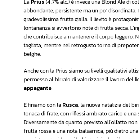
La
Prius
(4,7% alc.) è invece una Blond Ale di co
abbondante, persistente ma un po’ disordinata. Il
gradevolissima frutta gialla. Il lievito è protagonis
lontananza si avvertono note di frutta secca. L’
che contribuisce a mantenere il corpo leggero. N
tagliata, mentre nel retrogusto torna di prepotenz
belghe.
Anche con la Prius siamo su livelli qualitativi alti
permesso al birraio di valorizzare il lavoro del lie
appagante
.
E finiamo con la
Rusca
, la nuova natalizia del bi
tonaca di frate, con riflessi ambrato carico e un
Diversamente da quanto previsto all’olfatto non
frutta rossa e una nota balsamica, più dietro una