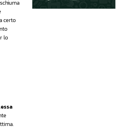
n schiuma
e
a certo
anto
r lo
lessa
nte
ttima.