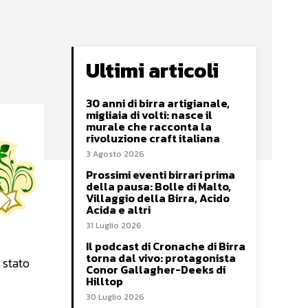
Ultimi articoli
30 anni di birra artigianale,
migliaia di volti: nasce il
murale che racconta la
rivoluzione craft italiana
3 Agosto 2026
Prossimi eventi birrari prima
della pausa: Bolle di Malto,
Villaggio della Birra, Acido
Acida e altri
31 Luglio 2026
Il podcast di Cronache di Birra
torna dal vivo: protagonista
 stato
Conor Gallagher-Deeks di
Hilltop
30 Luglio 2026