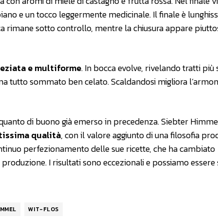
sa con aromi di miele di castagno e frutta rossa. Nel finale v
piano e un tocco leggermente medicinale. Il finale è lunghis
a rimane sotto controllo, mentre la chiusura appare piutto
peziata e multiforme
. In bocca evolve, rivelando tratti più
e ma tutto sommato ben celato. Scaldandosi migliora l’armon
 quanto di buono già emerso in precedenza. Siebter Himme
tissima qualità
, con il valore aggiunto di una filosofia pro
continuo perfezionamento delle sue ricette, che ha cambiato
produzione. I risultati sono eccezionali e possiamo essere s
IMMEL
WIT-FLOS