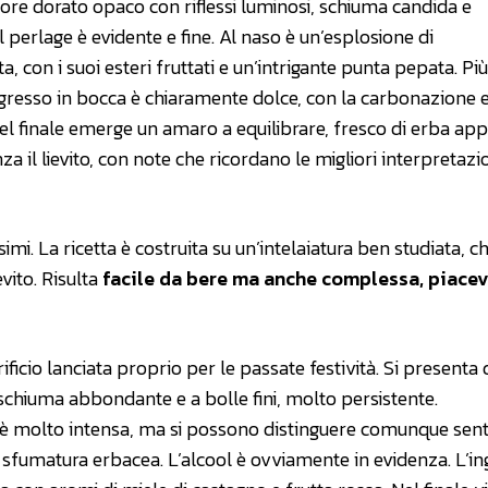
lore dorato opaco con riflessi luminosi, schiuma candida e
 perlage è evidente e fine. Al naso è un’esplosione di
ta, con i suoi esteri fruttati e un’intrigante punta pepata. Più
ingresso in bocca è chiaramente dolce, con la carbonazione 
el finale emerge un amaro a equilibrare, fresco di erba ap
a il lievito, con note che ricordano le migliori interpretazi
ssimi. La ricetta è costruita su un’intelaiatura ben studiata, c
vito. Risulta
facile da bere ma anche complessa, piacev
rrificio lanciata proprio per le passate festività. Si presenta 
a schiuma abbondante e a bolle fini, molto persistente.
 è molto intensa, ma si possono distinguere comunque sent
 sfumatura erbacea. L’alcool è ovviamente in evidenza. L’in