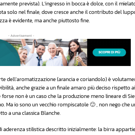
amente prevista). L’ingresso in bocca è dolce, con il mielat
ota solo nel finale, dove cresce anche il contributo del lupp
ezza è evidente, ma anche piuttosto fine.
- Advertisement -
parte dell’aromatizzazione (arancia e coriandolo) è volutame
bilità, anche grazie a un finale amaro più deciso rispetto ai
 forse non è un caso che la produzione meno lineare di Si
no. Ma io sono un vecchio rompiscatole 🙂 , non nego che u
tto a una classica Blanche.
 aderenza stilistica descritto inizialmente: la birra apparti