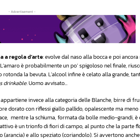
- Advertisement -
a a regola d’arte
: evolve dal naso alla bocca e poi ancora 
 L’amaro è probabilmente un po’ spigoloso nel finale, rius
rotonda la bevuta. L’alcool infine è celato alla grande, tan
 drinkable
. Uomo avvisato…
) appartiene invece alla categoria delle Blanche, birre di f
olore dorato con riflessi giallo pallido, opalescente ma meno 
vace, mentre la schiuma, formata da bolle medio-grandi, è 
ttivo è un trionfo di fiori di campo, al punto che la parte f
 (arancia) e allo speziato (coriandolo). Si avvertono anch