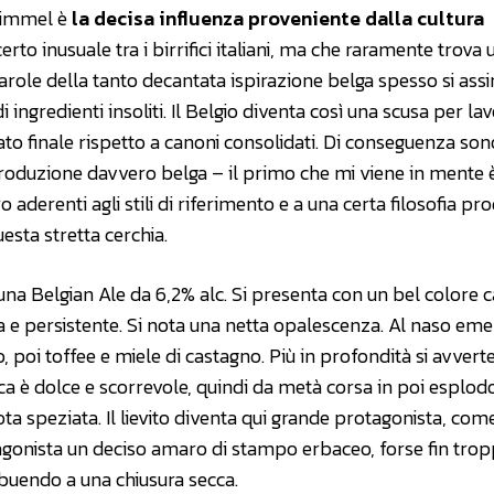
Himmel è
la decisa influenza proveniente dalla cultura
erto inusuale tra i birrifici italiani, ma che raramente trova 
e parole della tanto decantata ispirazione belga spesso si ass
di ingredienti insoliti. Il Belgio diventa così una scusa per la
tato finale rispetto a canoni consolidati. Di conseguenza son
a produzione davvero belga – il primo che mi viene in mente 
derenti agli stili di riferimento e a una certa filosofia pro
esta stretta cerchia.
 una Belgian Ale da 6,2% alc. Si presenta con un bel colore 
a e persistente. Si nota una netta opalescenza. Al naso em
 poi toffee e miele di castagno. Più in profondità si avvert
a è dolce e scorrevole, quindi da metà corsa in poi esplodo
a speziata. Il lievito diventa qui grande protagonista, com
otagonista un deciso amaro di stampo erbaceo, forse fin tro
ribuendo a una chiusura secca.