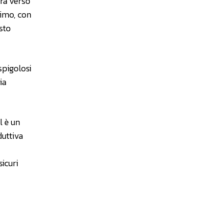
ira verso
simo, con
sto
 spigolosi
ia
l è un
duttiva
icuri