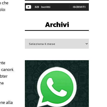
o che
323
Iscritti
ISCRIVITI
olo:
Archivi
nte
 canoni.
ebter
na
ene alla