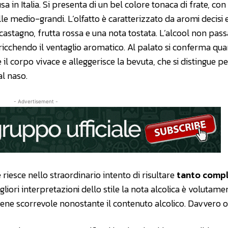
sa in Italia. Si presenta di un bel colore tonaca di frate, co
 medio-grandi. L’olfatto è caratterizzato da aromi decisi 
astagno, frutta rossa e una nota tostata. L’alcool non pass
rricchendo il ventaglio aromatico. Al palato si conferma qu
il corpo vivace e alleggerisce la bevuta, che si distingue pe
al naso.
- Advertisement -
iesce nello straordinario intento di risultare
tanto comp
liori interpretazioni dello stile la nota alcolica è volutame
ene scorrevole nonostante il contenuto alcolico. Davvero o