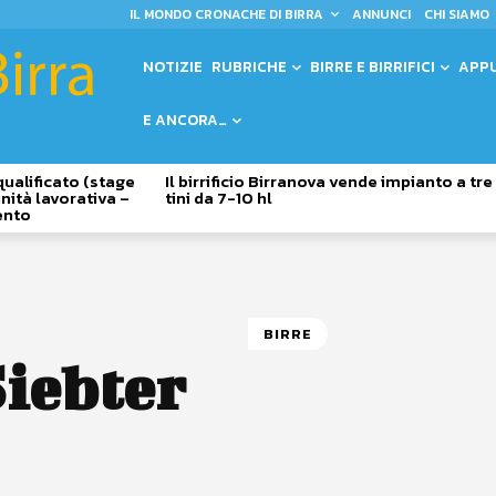
IL MONDO CRONACHE DI BIRRA
ANNUNCI
CHI SIAMO
NOTIZIE
RUBRICHE
BIRRE E BIRRIFICI
APP
E ANCORA…
qualificato (stage
Il birrificio Birranova vende impianto a tre
nità lavorativa –
tini da 7-10 hl
ento
BIRRE
iebter