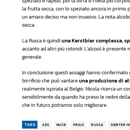
speziato e rapido, poi la birra si rivela più corpo
la frutta secca, con lo speziato ancora in primo 
un amaro deciso ma non invasivo. La nota alcolic
secca.
La Rusca è quindi
una Kerstbier complessa, s
accanto ad altri più rotondi. L’alcool è present
generale.
In conclusione questi assaggi hanno confermato
birrificio che può vantare
una produzione di al
realmente ispirata al Belgio. Nicola ricerca un 
sensibilmente da quando ha preso le redini della 
che in futuro potranno solo migliorare.
TAGS
AES
NUCE
PRIUS
RUSCA
SIEBTER H