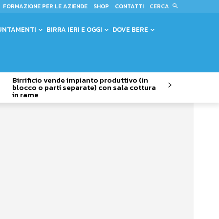
CERCA
FORMAZIONE PER LE AZIENDE
SHOP
CONTATTI
UNTAMENTI
BIRRA IERI E OGGI
DOVE BERE
Birrificio vende impianto produttivo (in
blocco o parti separate) con sala cottura
in rame