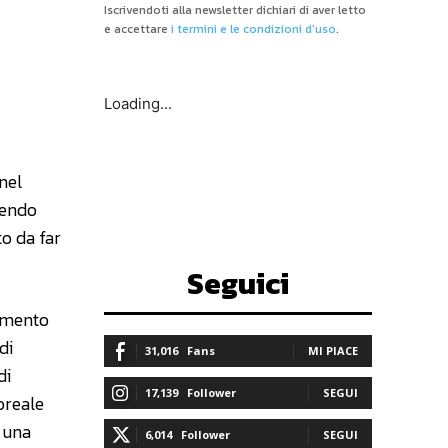
Iscrivendoti alla newsletter dichiari di aver letto
e accettare
i termini e le condizioni d'uso
.
Loading...
nel
cendo
to da far
Seguici
rumento
di
31,016
Fans
MI PIACE
di
17,139
Follower
SEGUI
loreale
e una
6,014
Follower
SEGUI