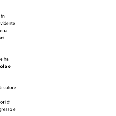
 in
evidente
pena
oni
he ha
ole e
di colore
ori di
gresso è