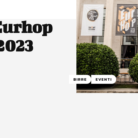
Eurhop
 2023
BIRRE
EVENTI
atsApp
Linkedin
X