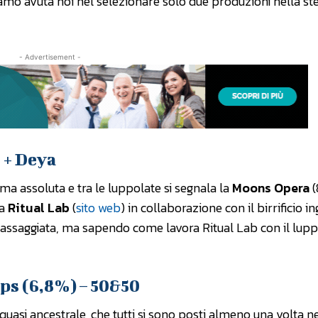
iamo avuta noi nel selezionare solo due produzioni nella s
- Advertisement -
 + Deya
a assoluta e tra le luppolate si segnala la
Moons Opera
(
da
Ritual Lab
(
sito web
) in collaborazione con il birrificio i
o assaggiata, ma sapendo come lavora Ritual Lab con il lupp
s (6,8%) – 50&50
i ancestrale, che tutti si sono posti almeno una volta nel