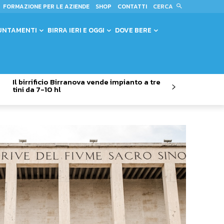
CERCA
FORMAZIONE PER LE AZIENDE
SHOP
CONTATTI
UNTAMENTI
BIRRA IERI E OGGI
DOVE BERE
Il birrificio Birranova vende impianto a tre
tini da 7-10 hl