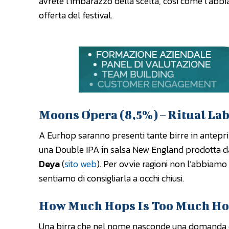
avrete l’imbarazzo della scelta, così come l’abb
offerta del festival.
Moons Opera (8,5%) – Ritual Lab
A Eurhop saranno presenti tante birre in anteprim
una Double IPA in salsa New England prodotta 
Deya
(
sito web
). Per ovvie ragioni non l’abbiam
sentiamo di consigliarla a occhi chiusi.
How Much Hops Is Too Much Hop
Una birra che nel nome nasconde una domanda quas