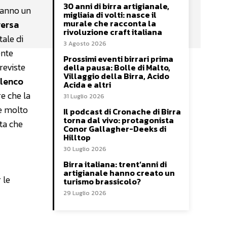
30 anni di birra artigianale,
’anno un
migliaia di volti: nasce il
murale che racconta la
versa
rivoluzione craft italiana
tale di
3 Agosto 2026
ente
Prossimi eventi birrari prima
reviste
della pausa: Bolle di Malto,
Villaggio della Birra, Acido
elenco
Acida e altri
re che la
31 Luglio 2026
re molto
Il podcast di Cronache di Birra
torna dal vivo: protagonista
sta che
Conor Gallagher-Deeks di
Hilltop
30 Luglio 2026
Birra italiana: trent’anni di
artigianale hanno creato un
 le
turismo brassicolo?
29 Luglio 2026