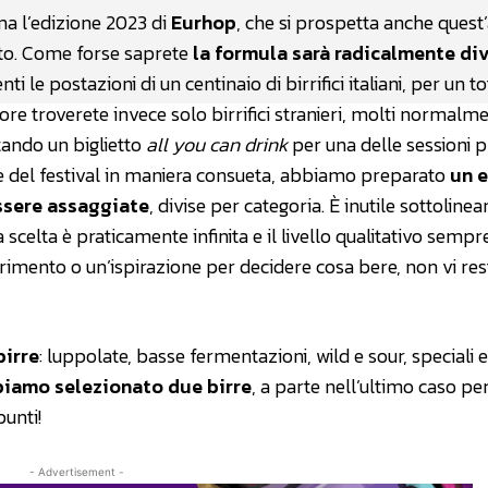
ma l’edizione 2023 di
Eurhop
, che si prospetta anche quest
to. Come forse saprete
la formula sarà radicalmente di
i le postazioni di un centinaio di birrifici italiani, per un to
ore troverete invece solo birrifici stranieri, molti normalm
stando un biglietto
all you can drink
per una delle sessioni p
re del festival in maniera consueta, abbiamo preparato
un 
essere assaggiate
, divise per categoria. È inutile sottolinea
 scelta è praticamente infinita e il livello qualitativo semp
gerimento o un’ispirazione per decidere cosa bere, non vi re
birre
: luppolate, basse fermentazioni, wild e sour, speciali e
biamo selezionato due birre
, a parte nell’ultimo caso per
unti!
- Advertisement -