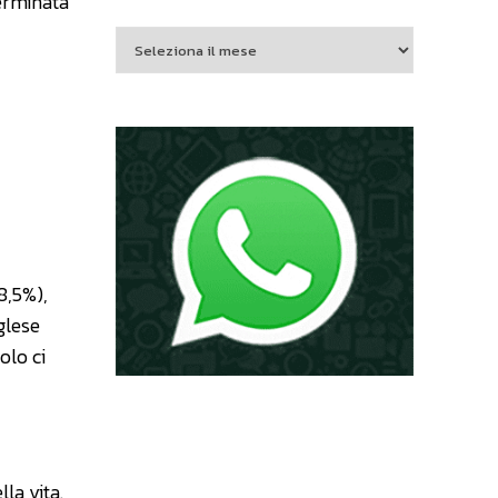
terminata
8,5%),
nglese
olo ci
la vita.