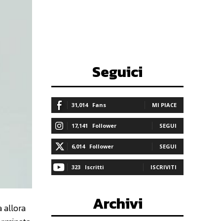
Seguici
31,014
Fans
MI PIACE
17,141
Follower
SEGUI
6,014
Follower
SEGUI
323
Iscritti
ISCRIVITI
Archivi
 allora