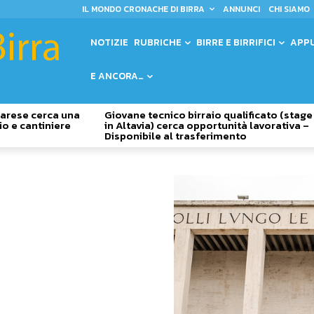
IL MONDO CRONACHE DI BIRRA
ANNUNCI
CHI SIAMO
NOTIZIE
RUBRICHE
BIRRE E BIRRIFICI
APP
E ANCORA…
 Varese cerca una
Giovane tecnico birraio qualificato (stage
io e cantiniere
in Altavia) cerca opportunità lavorativa –
Disponibile al trasferimento