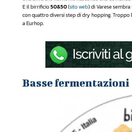
E il birrificio
50&50
(
sito web
) di Varese sembra
con quattro diversi step di dry hopping. Troppo
a Eurhop.
Basse fermentazioni