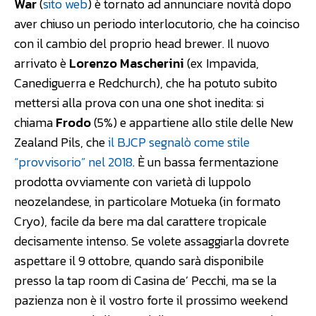
War
(
sito web
) è tornato ad annunciare novità dopo
aver chiuso un periodo interlocutorio, che ha coinciso
con il cambio del proprio head brewer. Il nuovo
arrivato è
Lorenzo Mascherini
(ex Impavida,
Canediguerra e Redchurch), che ha potuto subito
mettersi alla prova con una one shot inedita: si
chiama
Frodo
(5%) e appartiene allo stile delle New
Zealand Pils, che
il BJCP segnalò come stile
“provvisorio” nel 2018
. È un bassa fermentazione
prodotta ovviamente con varietà di luppolo
neozelandese, in particolare Motueka (in formato
Cryo), facile da bere ma dal carattere tropicale
decisamente intenso. Se volete assaggiarla dovrete
aspettare il 9 ottobre, quando sarà disponibile
presso la tap room di Casina de’ Pecchi, ma se la
pazienza non è il vostro forte il prossimo weekend