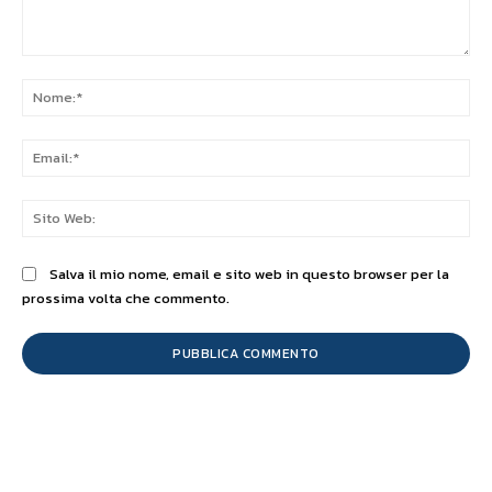
Commento:
No
Ema
Sit
We
Salva il mio nome, email e sito web in questo browser per la
prossima volta che commento.