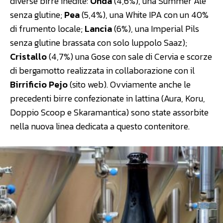
diverse birre inedite:
Onda
(4,6%), una Summer Ale
senza glutine;
Pea
(5,4%), una White IPA con un 40%
di frumento locale;
Lancia
(6%), una Imperial Pils
senza glutine brassata con solo luppolo Saaz);
Cristallo
(4,7%) una Gose con sale di Cervia e scorze
di bergamotto realizzata in collaborazione con il
Birrificio Pejo
(sito web). Ovviamente anche le
precedenti birre confezionate in lattina (Aura, Koru,
Doppio Scoop e Skaramantica) sono state assorbite
nella nuova linea dedicata a questo contenitore.