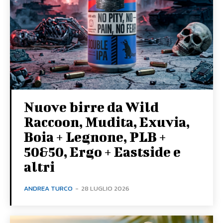
Nuove birre da Wild
Raccoon, Mudita, Exuvia,
Boia + Legnone, PLB +
50&50, Ergo + Eastside e
altri
ANDREA TURCO
-
28 LUGLIO 2026