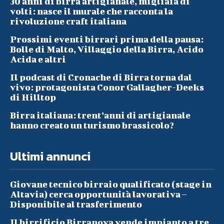
30 anni di birra artigianale, migliaia di
volti: nasce il murale che racconta la
rivoluzione craft italiana
Prossimi eventi birrari prima della pausa:
Bolle di Malto, Villaggio della Birra, Acido
Acida e altri
Il podcast di Cronache di Birra torna dal
vivo: protagonista Conor Gallagher-Deeks
di Hilltop
Birra italiana: trent’anni di artigianale
hanno creato un turismo brassicolo?
Ultimi annunci
Giovane tecnico birraio qualificato (stage in
Altavia) cerca opportunità lavorativa –
Disponibile al trasferimento
Il birrificio Birranova vende impianto a tre