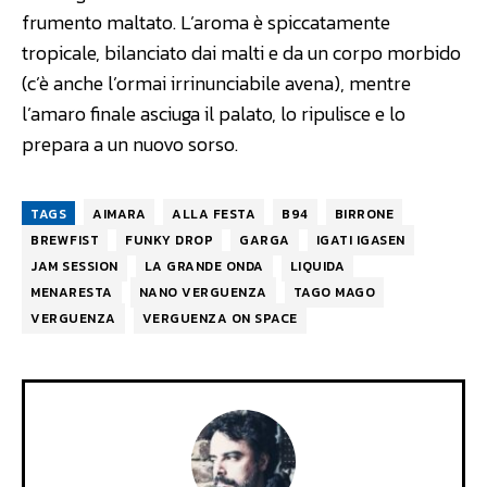
frumento maltato. L’aroma è spiccatamente
tropicale, bilanciato dai malti e da un corpo morbido
(c’è anche l’ormai irrinunciabile avena), mentre
l’amaro finale asciuga il palato, lo ripulisce e lo
prepara a un nuovo sorso.
TAGS
AIMARA
ALLA FESTA
B94
BIRRONE
BREWFIST
FUNKY DROP
GARGA
IGATI IGASEN
JAM SESSION
LA GRANDE ONDA
LIQUIDA
MENARESTA
NANO VERGUENZA
TAGO MAGO
VERGUENZA
VERGUENZA ON SPACE