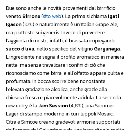
Due sono anche le novità provenienti dal birrificio
veneto
Birrone
(
sito web
). La prima si chiama
Igati
Igasen
(10%) e naturalmente è un’Italian Grape Ale,
ma piuttosto sui generis. Invece di prevedere
l’aggiunta di mosto, infatti, è brassata impiegando
succo d’uva
, nello specifico del vitigno
Garganega
.
L’ingrediente ne segna il profilo aromatico in maniera
netta, ma senza travalicare i confini di ciò che
riconosciamo come birra, e all’olfatto appare pulita e
profumata. In bocca scorre bene nonostante
l’elevata gradazione alcolica, anche grazie alla
chiusura fresca e piacevolmente acidula. La seconda
new entry è la
Jam Session
(4,8%), una Summer
Lager di stampo moderno in cui i luppoli Mosaic,
Citra e Simcoe creano gradevoli armonie supportati
dall’amaro del Columbus e da una base di solo malto