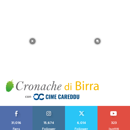
31,016
15,674
6,014
323
Fans
Follower
Follower
Iscritti