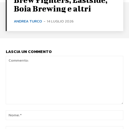
Boia Brewing e altri
ANDREA TURCO
-
14 LUGLIO 2026
LASCIA UN COMMENTO
Commento:
No
Ema