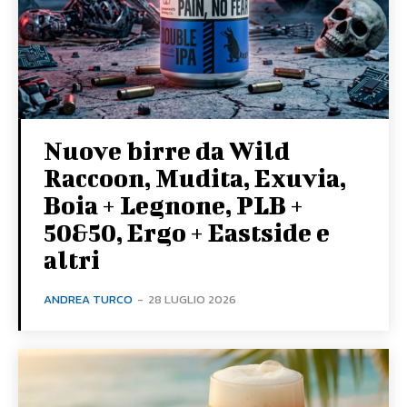
Nuove birre da Wild
Raccoon, Mudita, Exuvia,
Boia + Legnone, PLB +
50&50, Ergo + Eastside e
altri
ANDREA TURCO
-
28 LUGLIO 2026