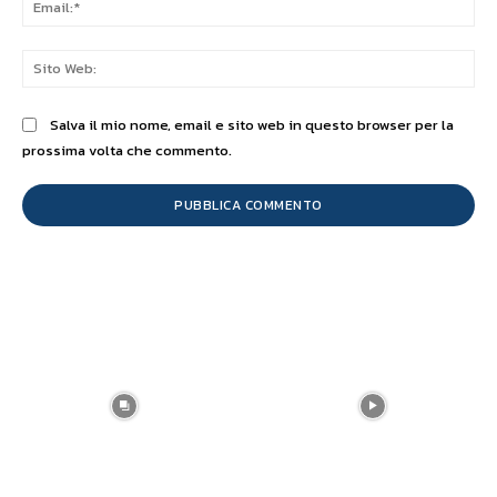
Sit
We
Salva il mio nome, email e sito web in questo browser per la
prossima volta che commento.